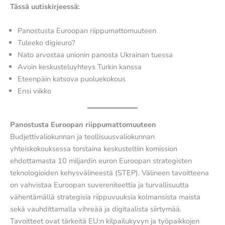
Tässä uutiskirjeessä:
Panostusta Euroopan riippumattomuuteen
Tuleeko digieuro?
Nato arvostaa unionin panosta Ukrainan tuessa
Avoin keskusteluyhteys Turkin kanssa
Eteenpäin katsova puoluekokous
Ensi viikko
Panostusta Euroopan riippumattomuuteen
Budjettivaliokunnan ja teollisuusvaliokunnan
yhteiskokouksessa torstaina keskusteltiin komission
ehdottamasta 10 miljardin euron Euroopan strategisten
teknologioiden kehysvälineestä (STEP). Välineen tavoitteena
on vahvistaa Euroopan suvereniteettia ja turvallisuutta
vähentämällä strategisia riippuvuuksia kolmansista maista
sekä vauhdittamalla vihreää ja digitaalista siirtymää.
Tavoitteet ovat tärkeitä EU:n kilpailukyvyn ja työpaikkojen