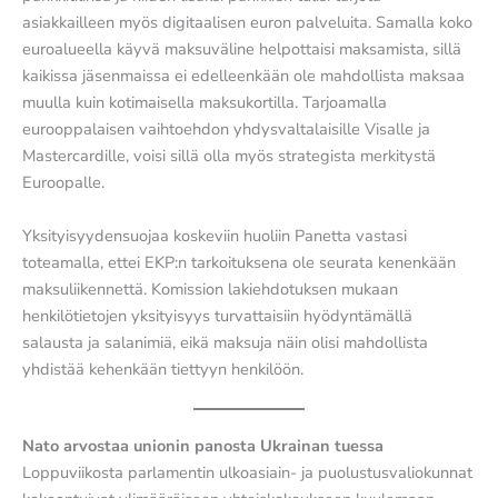
asiakkailleen myös digitaalisen euron palveluita. Samalla koko
euroalueella käyvä maksuväline helpottaisi maksamista, sillä
kaikissa jäsenmaissa ei edelleenkään ole mahdollista maksaa
muulla kuin kotimaisella maksukortilla. Tarjoamalla
eurooppalaisen vaihtoehdon yhdysvaltalaisille Visalle ja
Mastercardille, voisi sillä olla myös strategista merkitystä
Euroopalle.
Yksityisyydensuojaa koskeviin huoliin Panetta vastasi
toteamalla, ettei EKP:n tarkoituksena ole seurata kenenkään
maksuliikennettä. Komission lakiehdotuksen mukaan
henkilötietojen yksityisyys turvattaisiin hyödyntämällä
salausta ja salanimiä, eikä maksuja näin olisi mahdollista
yhdistää kehenkään tiettyyn henkilöön.
Nato arvostaa unionin panosta Ukrainan tuessa
Loppuviikosta parlamentin ulkoasiain- ja puolustusvaliokunnat