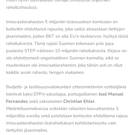
miten hyvin suomalaiset toimijat onnistuvat ohjelmien
rahoitushauissa.
Innovaatiorahaston 5 miljardin lisäosuuteen komission on
kuitenkin ehdottanut rajausta, joka sallisi ainoastaan tiettyjen
jäsenmaiden, joiden BKT on alle EU:n keskiarvon, hyötyä tästä
rahoituksesta. Tämä rajaisi Suomen kokonaan pois jopa
puolesta STEP-välineen 10 miljardin rahoituksesta. Kirjaus on
siis ehdottomasti ongelmallinen Suomen kannalta, eikä se
muutenkaan ole innovaatiorahaston, joka tähän asti on ollut
kaikille avoin rahasto, hengen mukainen.
Budjetti- ja teollisuusvaliokuntien yhteismietinnön esittelijöinä
toimivat kaksi EPP:n edustajaa, portugalilainen
José Manuel
Fernandes
sekä saksalainen
Christian Ehler
.
Mietintöluonnoksessa esitetään rahaston kasvattamista 3
miljardilla eurolla sekä poistetaan komission ehdottama rajaus
innovaatiorahaston lisärahoituksen kohdistamisesta vain
tiettyihin jäsenmaihin.