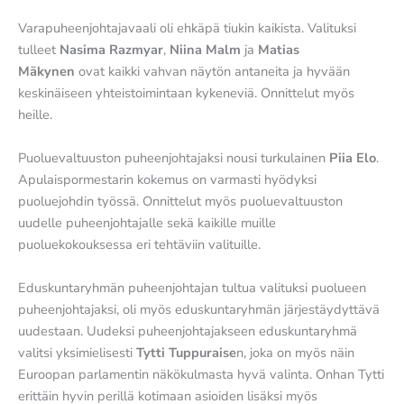
Varapuheenjohtajavaali oli ehkäpä tiukin kaikista. Valituksi
tulleet
Nasima Razmyar
,
Niina Malm
ja
Matias
Mäkynen
ovat kaikki vahvan näytön antaneita ja hyvään
keskinäiseen yhteistoimintaan kykeneviä. Onnittelut myös
heille.
Puoluevaltuuston puheenjohtajaksi nousi turkulainen
Piia Elo
.
Apulaispormestarin kokemus on varmasti hyödyksi
puoluejohdin työssä. Onnittelut myös puoluevaltuuston
uudelle puheenjohtajalle sekä kaikille muille
puoluekokouksessa eri tehtäviin valituille.
Eduskuntaryhmän puheenjohtajan tultua valituksi puolueen
puheenjohtajaksi, oli myös eduskuntaryhmän järjestäydyttävä
uudestaan. Uudeksi puheenjohtajakseen eduskuntaryhmä
valitsi yksimielisesti
Tytti Tuppuraise
n, joka on myös näin
Euroopan parlamentin näkökulmasta hyvä valinta. Onhan Tytti
erittäin hyvin perillä kotimaan asioiden lisäksi myös