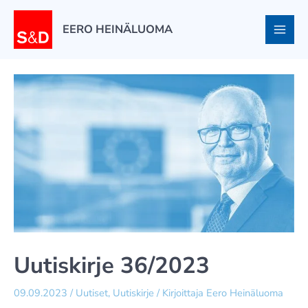
Siirry
sisältöön
EERO HEINÄLUOMA
Uutiskirje 36/2023
09.09.2023
/
Uutiset
,
Uutiskirje
/ Kirjoittaja
Eero Heinäluoma