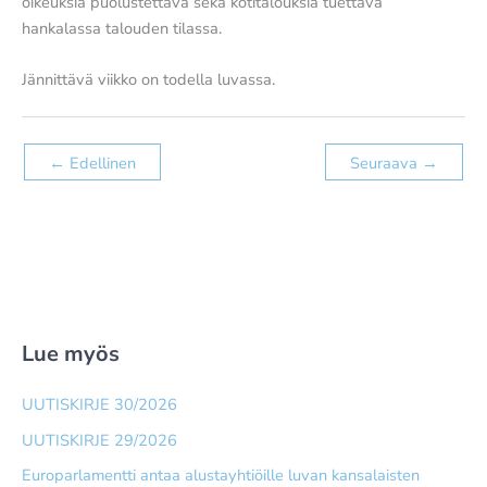
oikeuksia puolustettava sekä kotitalouksia tuettava
hankalassa talouden tilassa.
Jännittävä viikko on todella luvassa.
←
Edellinen
Seuraava
→
Lue myös
UUTISKIRJE 30/2026
UUTISKIRJE 29/2026
Europarlamentti antaa alusta­yhtiöille luvan kansalaisten