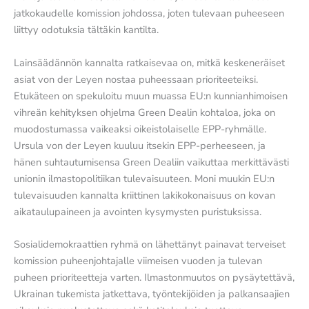
jatkokaudelle komission johdossa, joten tulevaan puheeseen
liittyy odotuksia tältäkin kantilta.
Lainsäädännön kannalta ratkaisevaa on, mitkä keskeneräiset
asiat von der Leyen nostaa puheessaan prioriteeteiksi.
Etukäteen on spekuloitu muun muassa EU:n kunnianhimoisen
vihreän kehityksen ohjelma Green Dealin kohtaloa, joka on
muodostumassa vaikeaksi oikeistolaiselle EPP-ryhmälle.
Ursula von der Leyen kuuluu itsekin EPP-perheeseen, ja
hänen suhtautumisensa Green Dealiin vaikuttaa merkittävästi
unionin ilmastopolitiikan tulevaisuuteen. Moni muukin EU:n
tulevaisuuden kannalta kriittinen lakikokonaisuus on kovan
aikataulupaineen ja avointen kysymysten puristuksissa.
Sosialidemokraattien ryhmä on lähettänyt painavat terveiset
komission puheenjohtajalle viimeisen vuoden ja tulevan
puheen prioriteetteja varten. Ilmastonmuutos on pysäytettävä,
Ukrainan tukemista jatkettava, työntekijöiden ja palkansaajien