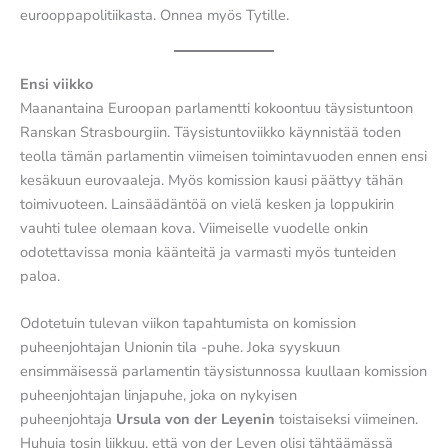
eurooppapolitiikasta. Onnea myös Tytille.
Ensi viikko
Maanantaina Euroopan parlamentti kokoontuu täysistuntoon
Ranskan Strasbourgiin. Täysistuntoviikko käynnistää toden
teolla tämän parlamentin viimeisen toimintavuoden ennen ensi
kesäkuun eurovaaleja. Myös komission kausi päättyy tähän
toimivuoteen. Lainsäädäntöä on vielä kesken ja loppukirin
vauhti tulee olemaan kova. Viimeiselle vuodelle onkin
odotettavissa monia käänteitä ja varmasti myös tunteiden
paloa.
Odotetuin tulevan viikon tapahtumista on komission
puheenjohtajan Unionin tila -puhe. Joka syyskuun
ensimmäisessä parlamentin täysistunnossa kuullaan komission
puheenjohtajan linjapuhe, joka on nykyisen
puheenjohtaja
Ursula von der Leyenin
toistaiseksi viimeinen.
Huhuja tosin liikkuu, että von der Leyen olisi tähtäämässä