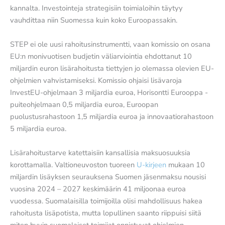
kannalta. Investointeja strategisiin toimialoihin täytyy
vauhdittaa niin Suomessa kuin koko Euroopassakin.
STEP ei ole uusi rahoitusinstrumentti, vaan komissio on osana
EU:n monivuotisen budjetin väliarviointia ehdottanut 10
miljardin euron lisärahoitusta tiettyjen jo olemassa olevien EU-
ohjelmien vahvistamiseksi. Komissio ohjaisi lisävaroja
InvestEU-ohjelmaan 3 miljardia euroa, Horisontti Eurooppa -
puiteohjelmaan 0,5 miljardia euroa, Euroopan
puolustusrahastoon 1,5 miljardia euroa ja innovaatiorahastoon
5 miljardia euroa.
Lisärahoitustarve katettaisiin kansallisia maksuosuuksia
korottamalla. Valtioneuvoston tuoreen
U-kirjeen
mukaan 10
miljardin lisäyksen seurauksena Suomen jäsenmaksu nousisi
vuosina 2024 – 2027 keskimäärin 41 miljoonaa euroa
vuodessa. Suomalaisilla toimijoilla olisi mahdollisuus hakea
rahoitusta lisäpotista, mutta lopullinen saanto riippuisi siitä