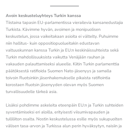
Avoin keskusteluyhteys Turkin kanssa
Tiistaina tapasin EU-parlamentissa vierailevia kansanedustajia
Turkista. Kävimme hyvän, avoimen ja monipuolisen
keskustelun, jossa vaikeitakaan asioita ei vältelty. Puhuimme
niin hallitus- kuin oppositiopuolueitakin edustavan
valtuuskunnan kanssa Turkin ja EU:n keskinäissuhteista sekä
Turkin mahdollisuuksista vaikutta Venäjään rauhan ja
vakauden palauttamiseksi alueelle. Kiitin Turkin parlamenttia
päätöksestä ratifioida Suomen Nato-jäsenyys ja samalla
toivoin Ruotsinkin jäsenhakemukselle pikaista ratifiointia
korostaen Ruotsin jäsenyyden olevan myös Suomen
turvallisuudelle tärkeä asia.
Lisäksi pohdimme askeleita eteenpäin EU:n ja Turkin suhteiden
syventämiseksi eri aloilla, erityisesti viisumivapauden ja
tulliliiton osalta. Nostin keskustelussa esille myös sukupuolten
välisen tasa-arvon ja Turkissa alun perin hyväksytyn, naisiin ja