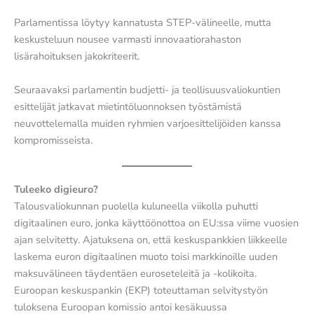
Parlamentissa löytyy kannatusta STEP-välineelle, mutta
keskusteluun nousee varmasti innovaatiorahaston
lisärahoituksen jakokriteerit.
Seuraavaksi parlamentin budjetti- ja teollisuusvaliokuntien
esittelijät jatkavat mietintöluonnoksen työstämistä
neuvottelemalla muiden ryhmien varjoesittelijöiden kanssa
kompromisseista.
Tuleeko digieuro?
Talousvaliokunnan puolella kuluneella viikolla puhutti
digitaalinen euro, jonka käyttöönottoa on EU:ssa viime vuosien
ajan selvitetty. Ajatuksena on, että keskuspankkien liikkeelle
laskema euron digitaalinen muoto toisi markkinoille uuden
maksuvälineen täydentäen euroseteleitä ja -kolikoita.
Euroopan keskuspankin (EKP) toteuttaman selvitystyön
tuloksena Euroopan komissio antoi kesäkuussa