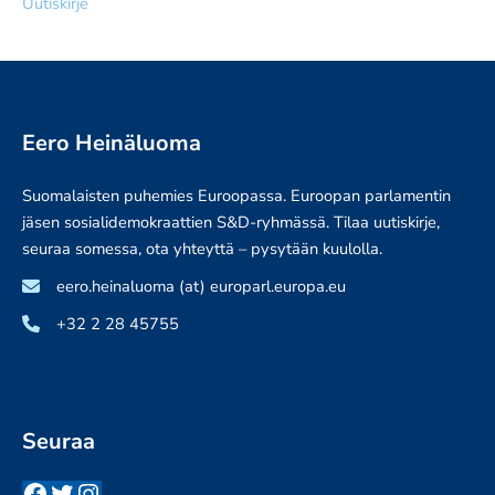
Uutiskirje
Eero Heinäluoma
Suomalaisten puhemies Euroopassa. Euroopan parlamentin
jäsen sosialidemokraattien S&D-ryhmässä. Tilaa uutiskirje,
seuraa somessa, ota yhteyttä – pysytään kuulolla.
eero.heinaluoma (at) europarl.europa.eu
+32 2 28 45755
Seuraa
Facebook
Twitter
Instagram