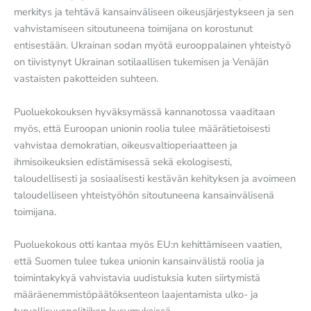
merkitys ja tehtävä kansainväliseen oikeusjärjestykseen ja sen
vahvistamiseen sitoutuneena toimijana on korostunut
entisestään. Ukrainan sodan myötä eurooppalainen yhteistyö
on tiivistynyt Ukrainan sotilaallisen tukemisen ja Venäjän
vastaisten pakotteiden suhteen.
Puoluekokouksen hyväksymässä kannanotossa vaaditaan
myös, että Euroopan unionin roolia tulee määrätietoisesti
vahvistaa demokratian, oikeusvaltioperiaatteen ja
ihmisoikeuksien edistämisessä sekä ekologisesti,
taloudellisesti ja sosiaalisesti kestävän kehityksen ja avoimeen
taloudelliseen yhteistyöhön sitoutuneena kansainvälisenä
toimijana.
Puoluekokous otti kantaa myös EU:n kehittämiseen vaatien,
että Suomen tulee tukea unionin kansainvälistä roolia ja
toimintakykyä vahvistavia uudistuksia kuten siirtymistä
määräenemmistöpäätöksenteon laajentamista ulko- ja
turvallisuuspolitiikan kysymyksissä.