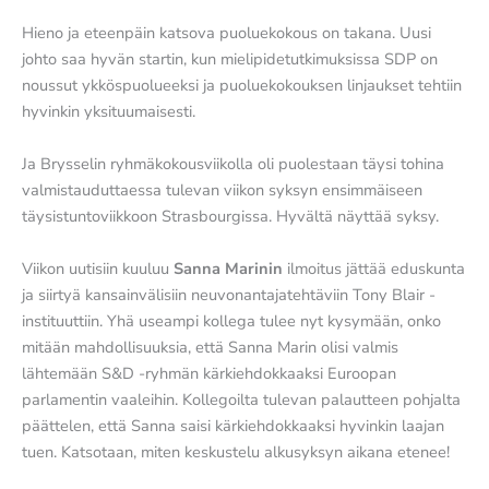
Hieno ja eteenpäin katsova puoluekokous on takana. Uusi
johto saa hyvän startin, kun mielipidetutkimuksissa SDP on
noussut ykköspuolueeksi ja puoluekokouksen linjaukset tehtiin
hyvinkin yksituumaisesti.
Ja Brysselin ryhmäkokousviikolla oli puolestaan täysi tohina
valmistauduttaessa tulevan viikon syksyn ensimmäiseen
täysistuntoviikkoon Strasbourgissa. Hyvältä näyttää syksy.
Viikon uutisiin kuuluu
Sanna Marinin
ilmoitus jättää eduskunta
ja siirtyä kansainvälisiin neuvonantajatehtäviin Tony Blair -
instituuttiin. Yhä useampi kollega tulee nyt kysymään, onko
mitään mahdollisuuksia, että Sanna Marin olisi valmis
lähtemään S&D -ryhmän kärkiehdokkaaksi Euroopan
parlamentin vaaleihin. Kollegoilta tulevan palautteen pohjalta
päättelen, että Sanna saisi kärkiehdokkaaksi hyvinkin laajan
tuen. Katsotaan, miten keskustelu alkusyksyn aikana etenee!