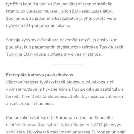
tyttöihin kohdistuvan väkivallan kitkemiseen tähtäävän
Istanbulin yleissopimuksen, johon EU kesäkuussa liittyi.
Sovimme, että jatkamme keskustelua ja yhteistyötä vielä
nykyisen EU-parlamentin aikana.
Samoja kysymyksiä tullaan näkemään myös jo ensi viikon
puolella, kun parlamentin täysistunto käsittelee Turkkia sekä
Turkin ja EU:n välisiä suhteita arvioivaa mietintöä.
Eteenpäin katsova puoluekokous
Viikonvaihteessa Jyväskylässä pidetty puoluekokous oli
voimaannuttava ja hyvähenkinen. Puoluekokous asetti tukun
tärkeitä tavoitteita lähitulevaisuudelle. EU-asiat saivat nekin
ansaitsemansa huomion.
Puoluekokous totesi, että Euroopan unioni on Suomelle
elintärkeä turvallisuusyhteisö, jota Suomen NATO-jäsenyys
vahvistaa. Nykyisessä maailmantilanteessa Euroopan unionin