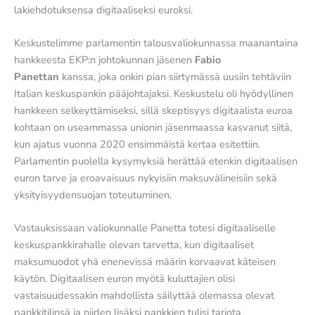
lakiehdotuksensa digitaaliseksi euroksi.
Keskustelimme parlamentin talousvaliokunnassa maanantaina
hankkeesta EKP:n johtokunnan jäsenen
Fabio
Panettan
kanssa, joka onkin pian siirtymässä uusiin tehtäviin
Italian keskuspankin pääjohtajaksi. Keskustelu oli hyödyllinen
hankkeen selkeyttämiseksi, sillä skeptisyys digitaalista euroa
kohtaan on useammassa unionin jäsenmaassa kasvanut siitä,
kun ajatus vuonna 2020 ensimmäistä kertaa esitettiin.
Parlamentin puolella kysymyksiä herättää etenkin digitaalisen
euron tarve ja eroavaisuus nykyisiin maksuvälineisiin sekä
yksityisyydensuojan toteutuminen.
Vastauksissaan valiokunnalle Panetta totesi digitaaliselle
keskuspankkirahalle olevan tarvetta, kun digitaaliset
maksumuodot yhä enenevissä määrin korvaavat käteisen
käytön. Digitaalisen euron myötä kuluttajien olisi
vastaisuudessakin mahdollista säilyttää olemassa olevat
pankkitilinsä ja niiden lisäksi pankkien tulisi tarjota