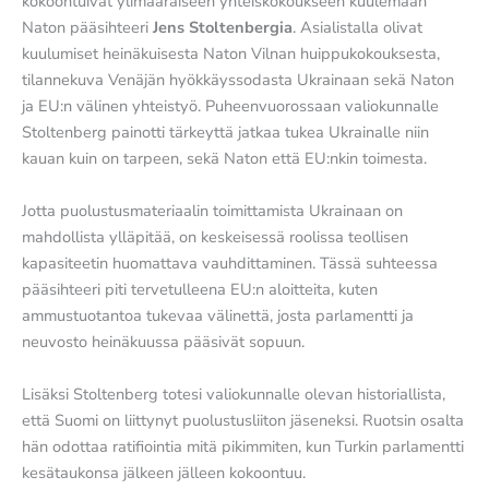
kokoontuivat ylimääräiseen yhteiskokoukseen kuulemaan
Naton pääsihteeri
Jens Stoltenbergia
. Asialistalla olivat
kuulumiset heinäkuisesta Naton Vilnan huippukokouksesta,
tilannekuva Venäjän hyökkäyssodasta Ukrainaan sekä Naton
ja EU:n välinen yhteistyö. Puheenvuorossaan valiokunnalle
Stoltenberg painotti tärkeyttä jatkaa tukea Ukrainalle niin
kauan kuin on tarpeen, sekä Naton että EU:nkin toimesta.
Jotta puolustusmateriaalin toimittamista Ukrainaan on
mahdollista ylläpitää, on keskeisessä roolissa teollisen
kapasiteetin huomattava vauhdittaminen. Tässä suhteessa
pääsihteeri piti tervetulleena EU:n aloitteita, kuten
ammustuotantoa tukevaa välinettä, josta parlamentti ja
neuvosto heinäkuussa pääsivät sopuun.
Lisäksi Stoltenberg totesi valiokunnalle olevan historiallista,
että Suomi on liittynyt puolustusliiton jäseneksi. Ruotsin osalta
hän odottaa ratifiointia mitä pikimmiten, kun Turkin parlamentti
kesätaukonsa jälkeen jälleen kokoontuu.