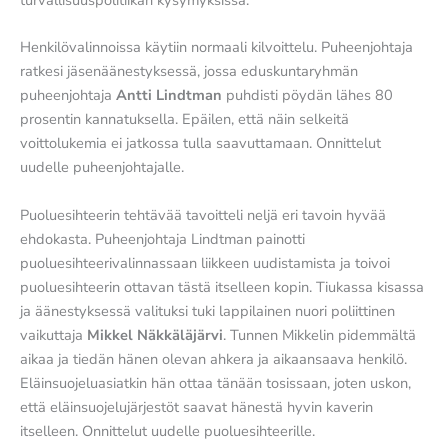
Henkilövalinnoissa käytiin normaali kilvoittelu. Puheenjohtaja
ratkesi jäsenäänestyksessä, jossa eduskuntaryhmän
puheenjohtaja
Antti Lindtman
puhdisti pöydän lähes 80
prosentin kannatuksella. Epäilen, että näin selkeitä
voittolukemia ei jatkossa tulla saavuttamaan. Onnittelut
uudelle puheenjohtajalle.
Puoluesihteerin tehtävää tavoitteli neljä eri tavoin hyvää
ehdokasta. Puheenjohtaja Lindtman painotti
puoluesihteerivalinnassaan liikkeen uudistamista ja toivoi
puoluesihteerin ottavan tästä itselleen kopin. Tiukassa kisassa
ja äänestyksessä valituksi tuki lappilainen nuori poliittinen
vaikuttaja
Mikkel Näkkäläjärvi
. Tunnen Mikkelin pidemmältä
aikaa ja tiedän hänen olevan ahkera ja aikaansaava henkilö.
Eläinsuojeluasiatkin hän ottaa tänään tosissaan, joten uskon,
että eläinsuojelujärjestöt saavat hänestä hyvin kaverin
itselleen. Onnittelut uudelle puoluesihteerille.