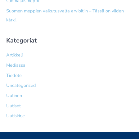
suomalaismeppi
Suomen meppien vaikutusvalta arvioitiin – Tässä on viiden
kärki.
Kategoriat
Artikkeli
Mediassa
Tiedote
Uncategorized
Uutinen
Uutiset
Uutiskirje