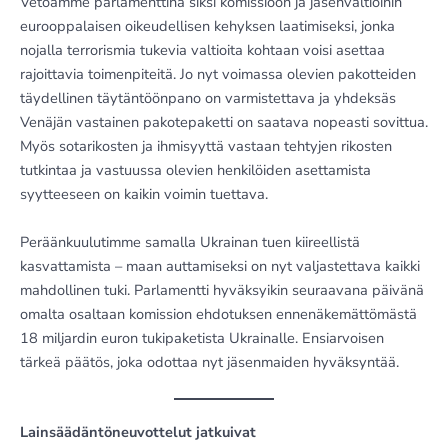
Vetoamme parlamenttina siksi komissioon ja jäsenvaltioihin
eurooppalaisen oikeudellisen kehyksen laatimiseksi, jonka
nojalla terrorismia tukevia valtioita kohtaan voisi asettaa
rajoittavia toimenpiteitä. Jo nyt voimassa olevien pakotteiden
täydellinen täytäntöönpano on varmistettava ja yhdeksäs
Venäjän vastainen pakotepaketti on saatava nopeasti sovittua.
Myös sotarikosten ja ihmisyyttä vastaan tehtyjen rikosten
tutkintaa ja vastuussa olevien henkilöiden asettamista
syytteeseen on kaikin voimin tuettava.
Peräänkuulutimme samalla Ukrainan tuen kiireellistä
kasvattamista – maan auttamiseksi on nyt valjastettava kaikki
mahdollinen tuki. Parlamentti hyväksyikin seuraavana päivänä
omalta osaltaan komission ehdotuksen ennenäkemättömästä
18 miljardin euron tukipaketista Ukrainalle. Ensiarvoisen
tärkeä päätös, joka odottaa nyt jäsenmaiden hyväksyntää.
Lainsäädäntöneuvottelut jatkuivat