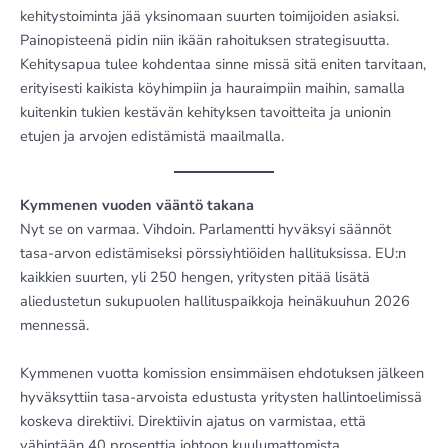
kehitystoiminta jää yksinomaan suurten toimijoiden asiaksi.
Painopisteenä pidin niin ikään rahoituksen strategisuutta.
Kehitysapua tulee kohdentaa sinne missä sitä eniten tarvitaan,
erityisesti kaikista köyhimpiin ja hauraimpiin maihin, samalla
kuitenkin tukien kestävän kehityksen tavoitteita ja unionin
etujen ja arvojen edistämistä maailmalla.
Kymmenen vuoden vääntö takana
Nyt se on varmaa. Vihdoin. Parlamentti hyväksyi säännöt
tasa-arvon edistämiseksi pörssiyhtiöiden hallituksissa. EU:n
kaikkien suurten, yli 250 hengen, yritysten pitää lisätä
aliedustetun sukupuolen hallituspaikkoja heinäkuuhun 2026
mennessä.
Kymmenen vuotta komission ensimmäisen ehdotuksen jälkeen
hyväksyttiin tasa-arvoista edustusta yritysten hallintoelimissä
koskeva direktiivi. Direktiivin ajatus on varmistaa, että
vähintään 40 prosenttia johtoon kuulumattomista