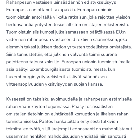
Rahanpesun vastaisen lainsäädännön edistyksellisyys
Euroopassa on ottanut takapakkia. Euroopan unionin
tuomioistuin antoi tällä viikolla ratkaisun, joka rajoittaa yleisön
tiedonsaantia yritysten tosiasiallisten omistajien rekistereistä.
Tuomioistuin siis kumosi julkaisemassaan päätöksessä EU:n
viidennen rahanpesun vastaisen direktiivin säännöksen, joka
aiemmin takasi julkisen tiedon yritysten todellisista omistajista.
Siinä tunnustettiin, että julkinen valvonta toimii suurena
pelotteena talousrikoksille. Euroopan unionin tuomioistuimelle
asia päätyi luxembourgilaisesta tuomioistuimesta, kun
Luxembourgin yritysrekisterit kiistivät säännöksen
yhteensopivuuden yksityisyyden suojan kanssa.
Kyseessä on takaisku avoimuudelle ja rahanpesun estämiselle
rahan väärinkäytön torjunnassa. Pääsy tosiasiallisten
omistajien tietoihin on elintärkeää korruption ja likaisen rahan
tunnistamiseksi. Päätös hankaloittaa erityisesti tutkivien
toimittajien työtä, sillä laajempi tiedonsaanti on mahdollistanut
useamman henkilön mahdollisuuden yhdistää niin sanotusti