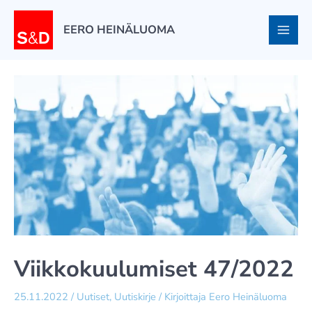
Siirry
sisältöön
EERO HEINÄLUOMA
Viikkokuulumiset 47/2022
25.11.2022
/
Uutiset
,
Uutiskirje
/ Kirjoittaja
Eero Heinäluoma