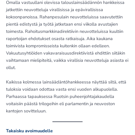
Omalla vastuullani olevissa talouslainsäädännön hankkeissa
jatkettiin neuvotteluja virallisissa ja epävirallisissa
kokoonpanoissa. Rahanpesulain neuvotteluissa saavutettiin
pientä edistystä ja työtä jatketaan ensi viikolla avustajien
toimesta. Rahoitusmarkkinadirektiivin neuvotteluissa kuultiin
raportoijan ehdotukset osasta ratkaisuja. Aika kaukana
toimivista kompromisseista kuitenkin ollaan edelleen.
Vakuutusyhtiöiden vakavaraisuusdirektiivistä ehdittiin siitäkin
vaihtamaan mielipiteitä, vaikka virallisia neuvotteluja asiasta ei
ollut.
Kaikissa kolmessa lainsäädäntöhankkeessa näyttää siltä, että
tuloksia voidaan odottaa vasta ensi vuoden alkupuolella.
Parhaassa tapauksessa Ruotsin puheenjohtajakaudella
voitaisiin päästä trilogeihin eli parlamentin ja neuvoston
kantojen sovitteluun.
Takaisku avoimuudelle