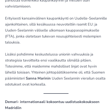
panostaa esimerkiksi kaupankäynnin ja metsien tilan
vahvistamiseen.
Erityisesti kansainvälinen kaupankäynti on Uudelle-Seelannille
ajankohtainen, sillä kesäkuussa neuvoteltiin raamit EU: ja
Uuden-Seelannin väliselle ulkomaan kauppasopimukselle
(FTA), jonka oletetaan tukevan nousujohteisesti molempien
talouksia.
Lisäksi pohdimme keskustelussa unionin vahvuuksia ja
strategisia tavoitteita ensi vaalikautta silmällä pitäen.
Totesimme, että maidemme mahdolliset linjat ovat hyvin
lähellä toisiaan. Yhteinen johtopäätöksemme oli, että Suomen
pääministeri
Sanna Marinin
Uuden Seelannin vierailun osalta
odotukset ovat korkealla.
Demari- internationaali kokoontuu uudistuskokoukseen
Madridiin