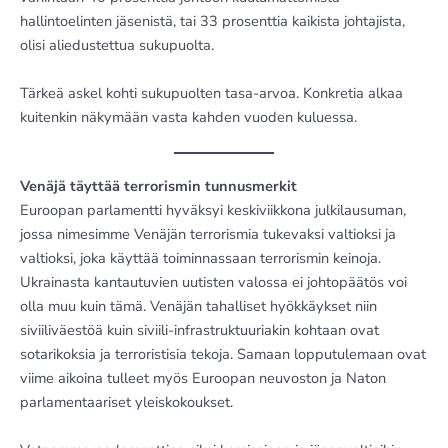
hallintoelinten jäsenistä, tai 33 prosenttia kaikista johtajista,
olisi aliedustettua sukupuolta.
Tärkeä askel kohti sukupuolten tasa-arvoa. Konkretia alkaa
kuitenkin näkymään vasta kahden vuoden kuluessa.
Venäjä täyttää terrorismin tunnusmerkit
Euroopan parlamentti hyväksyi keskiviikkona julkilausuman,
jossa nimesimme Venäjän terrorismia tukevaksi valtioksi ja
valtioksi, joka käyttää toiminnassaan terrorismin keinoja.
Ukrainasta kantautuvien uutisten valossa ei johtopäätös voi
olla muu kuin tämä. Venäjän tahalliset hyökkäykset niin
siviiliväestöä kuin siviili-infrastruktuuriakin kohtaan ovat
sotarikoksia ja terroristisia tekoja. Samaan lopputulemaan ovat
viime aikoina tulleet myös Euroopan neuvoston ja Naton
parlamentaariset yleiskokoukset.