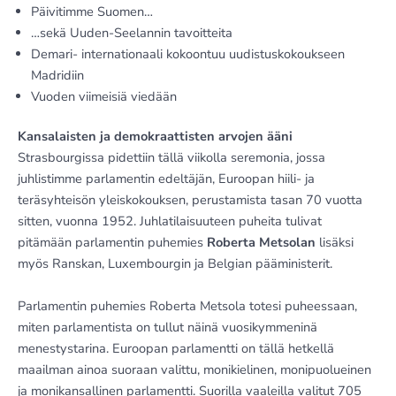
Päivitimme Suomen…
…sekä Uuden-Seelannin tavoitteita
Demari- internationaali kokoontuu uudistuskokoukseen
Madridiin
Vuoden viimeisiä viedään
Kansalaisten ja demokraattisten arvojen ääni
Strasbourgissa pidettiin tällä viikolla seremonia, jossa
juhlistimme parlamentin edeltäjän, Euroopan hiili- ja
teräsyhteisön yleiskokouksen, perustamista tasan 70 vuotta
sitten, vuonna 1952. Juhlatilaisuuteen puheita tulivat
pitämään parlamentin puhemies
Roberta Metsolan
lisäksi
myös Ranskan, Luxembourgin ja Belgian pääministerit.
Parlamentin puhemies Roberta Metsola totesi puheessaan,
miten parlamentista on tullut näinä vuosikymmeninä
menestystarina. Euroopan parlamentti on tällä hetkellä
maailman ainoa suoraan valittu, monikielinen, monipuolueinen
ja monikansallinen parlamentti. Suorilla vaaleilla valitut 705