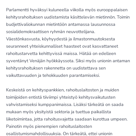
Parlamentti hyväksyi kuluneella viikolla myös eurooppalaisen
kehitysrahoituksen uudistamista käsittelevän mietinnön. Toimin
budjettivaliokunnan mietintöön antamassa lausunnossa
sosialidemokraattisen ryhmän neuvottelijana.
Väestönkasvusta, köyhyydestä ja ilmastonmuutoksesta
seuranneet yhteiskunnalliset haasteet ovat kasvattaneet
rahoitustarvetta kehittyvissä maissa. Hätää on edelleen
syventänyt Venäjän hyökkäyssota. Siksi myös unionin antaman
kehitysrahoituksen rakennetta on uudistettava sen
vaikuttavuuden ja tehokkuuden parantamiseksi.
Keskeistä on kehityspankkien, rahoituslaitosten ja muiden
toimijoiden entistä tiiviimpi yhteistyö kehitysvaikutusten
vahvistamiseksi kumppanimaissa. Lisäksi tärkeätä on saada
mukaan myös yksityistä sektoria ja tuettua paikallista
liiketoimintaa, jotta rahoitusvajetta saadaan kurottua umpeen.
Painotin myös pienempien rahoituslaitosten
osallistumismahdollisuuksia. On tärkeätä, ettei unionin