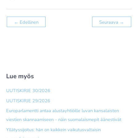
←
Edellinen
Seuraava
→
Lue myös
UUTISKIRJE 30/2026
UUTISKIRJE 29/2026
Europarlamentti antaa alusta­yhtiöille luvan kansalaisten
viestien skannaamiseen – näin suomalais­mepit äänestivät
Yllätyssijoitus: hän on kaikkein vaikutusvaltaisin