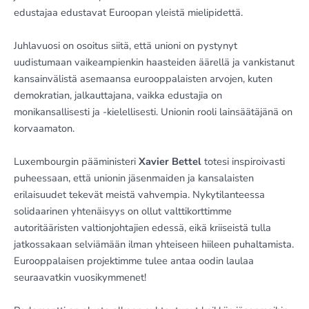
edustajaa edustavat Euroopan yleistä mielipidettä.
Juhlavuosi on osoitus siitä, että unioni on pystynyt
uudistumaan vaikeampienkin haasteiden äärellä ja vankistanut
kansainvälistä asemaansa eurooppalaisten arvojen, kuten
demokratian, jalkauttajana, vaikka edustajia on
monikansallisesti ja -kielellisesti. Unionin rooli lainsäätäjänä on
korvaamaton.
Luxembourgin pääministeri
Xavier Bettel
totesi inspiroivasti
puheessaan, että unionin jäsenmaiden ja kansalaisten
erilaisuudet tekevät meistä vahvempia. Nykytilanteessa
solidaarinen yhtenäisyys on ollut valttikorttimme
autoritääristen valtionjohtajien edessä, eikä kriiseistä tulla
jatkossakaan selviämään ilman yhteiseen hiileen puhaltamista.
Eurooppalaisen projektimme tulee antaa oodin laulaa
seuraavatkin vuosikymmenet!