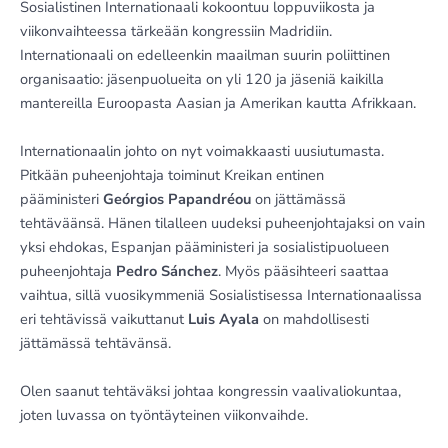
Sosialistinen Internationaali kokoontuu loppuviikosta ja
viikonvaihteessa tärkeään kongressiin Madridiin.
Internationaali on edelleenkin maailman suurin poliittinen
organisaatio: jäsenpuolueita on yli 120 ja jäseniä kaikilla
mantereilla Euroopasta Aasian ja Amerikan kautta Afrikkaan.
Internationaalin johto on nyt voimakkaasti uusiutumasta.
Pitkään puheenjohtaja toiminut Kreikan entinen
pääministeri
Geórgios Papandréou
on jättämässä
tehtäväänsä. Hänen tilalleen uudeksi puheenjohtajaksi on vain
yksi ehdokas, Espanjan pääministeri ja sosialistipuolueen
puheenjohtaja
Pedro Sánchez
. Myös pääsihteeri saattaa
vaihtua, sillä vuosikymmeniä Sosialistisessa Internationaalissa
eri tehtävissä vaikuttanut
Luis Ayala
on mahdollisesti
jättämässä tehtävänsä.
Olen saanut tehtäväksi johtaa kongressin vaalivaliokuntaa,
joten luvassa on työntäyteinen viikonvaihde.