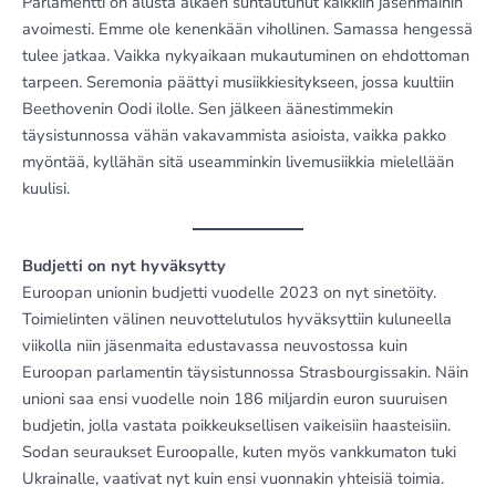
Parlamentti on alusta alkaen suhtautunut kaikkiin jäsenmaihin
avoimesti. Emme ole kenenkään vihollinen. Samassa hengessä
tulee jatkaa. Vaikka nykyaikaan mukautuminen on ehdottoman
tarpeen. Seremonia päättyi musiikkiesitykseen, jossa kuultiin
Beethovenin Oodi ilolle. Sen jälkeen äänestimmekin
täysistunnossa vähän vakavammista asioista, vaikka pakko
myöntää, kyllähän sitä useamminkin livemusiikkia mielellään
kuulisi.
Budjetti on nyt hyväksytty
Euroopan unionin budjetti vuodelle 2023 on nyt sinetöity.
Toimielinten välinen neuvottelutulos hyväksyttiin kuluneella
viikolla niin jäsenmaita edustavassa neuvostossa kuin
Euroopan parlamentin täysistunnossa Strasbourgissakin. Näin
unioni saa ensi vuodelle noin 186 miljardin euron suuruisen
budjetin, jolla vastata poikkeuksellisen vaikeisiin haasteisiin.
Sodan seuraukset Euroopalle, kuten myös vankkumaton tuki
Ukrainalle, vaativat nyt kuin ensi vuonnakin yhteisiä toimia.