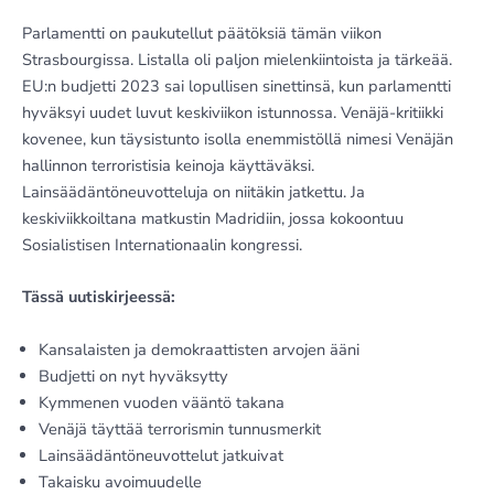
Parlamentti on paukutellut päätöksiä tämän viikon
Strasbourgissa. Listalla oli paljon mielenkiintoista ja tärkeää.
EU:n budjetti 2023 sai lopullisen sinettinsä, kun parlamentti
hyväksyi uudet luvut keskiviikon istunnossa. Venäjä-kritiikki
kovenee, kun täysistunto isolla enemmistöllä nimesi Venäjän
hallinnon terroristisia keinoja käyttäväksi.
Lainsäädäntöneuvotteluja on niitäkin jatkettu. Ja
keskiviikkoiltana matkustin Madridiin, jossa kokoontuu
Sosialistisen Internationaalin kongressi.
Tässä uutiskirjeessä:
Kansalaisten ja demokraattisten arvojen ääni
Budjetti on nyt hyväksytty
Kymmenen vuoden vääntö takana
Venäjä täyttää terrorismin tunnusmerkit
Lainsäädäntöneuvottelut jatkuivat
Takaisku avoimuudelle