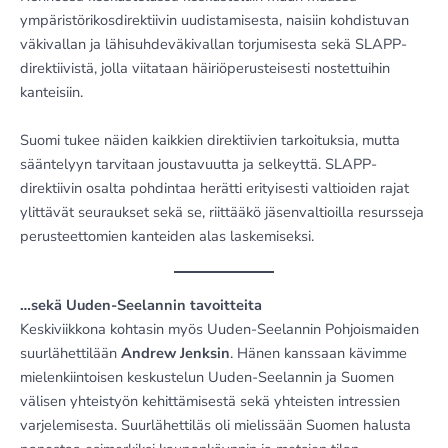
ympäristörikosdirektiivin uudistamisesta, naisiin kohdistuvan
väkivallan ja lähisuhdeväkivallan torjumisesta sekä SLAPP-
direktiivistä, jolla viitataan häiriöperusteisesti nostettuihin
kanteisiin.
Suomi tukee näiden kaikkien direktiivien tarkoituksia, mutta
sääntelyyn tarvitaan joustavuutta ja selkeyttä. SLAPP-
direktiivin osalta pohdintaa herätti erityisesti valtioiden rajat
ylittävät seuraukset sekä se, riittääkö jäsenvaltioilla resursseja
perusteettomien kanteiden alas laskemiseksi.
…sekä Uuden-Seelannin tavoitteita
Keskiviikkona kohtasin myös Uuden-Seelannin Pohjoismaiden
suurlähettilään
Andrew Jenksin
. Hänen kanssaan kävimme
mielenkiintoisen keskustelun Uuden-Seelannin ja Suomen
välisen yhteistyön kehittämisestä sekä yhteisten intressien
varjelemisesta. Suurlähettiläs oli mielissään Suomen halusta