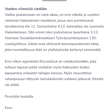
Vuoden viimeisiä viedään
Vaikka joululomaan on vielä aikaa, on ensi viikolla jo vuoden
viimeiset Hakaniemen markkinat, jossa olen perinteisesti
tavattavissa klo 11. Sunnuntaina 4.12. kannattaa siis suunnata
Hakaniemeen. Sitä ennen olen puhumassa lauantaina 3.12.
Heinolan Sosialidemokraattisen Työväenyhdistyksen 130-
vuotisjuhlissa. Juhlat ovat siirtyneet koronapandemian takia,
joten kunnioittavaa ikää on yhdistykselle kertynyt enemmälti.
Ensi viikon agendalla Brysselissä on valiokuntaviikko, joka
tuttuun tapaan pitää sisällään myös kokousten lisäksi
tapaamisia erilaisten tahojen kanssa. Myös neuvottelut
rahanpesuun liittyvän lainsäädännön suhteen jatkuvat. Kiirettä
siis pitää.
Pysytään kuulolla.
Eero