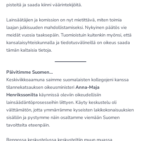
pisteitä ja saada kiinni väärintekijöitä.
Lainsäätäjien ja komission on nyt mietittävä, miten toimia
laajan julkisuuden mahdollistamiseksi. Nykyinen päätös vie
meidät vuosia taaksepäin. Tuomioistuin kuitenkin myönsi, että
kansalaisyhteiskunnalla ja tiedotusvälineillä on oikeus saada
tämän kaltaisia tietoja.
Päivitimme Suomen…
Keskiviikkoaamuna saimme suomalaisten kollegojeni kanssa
tilannekatsauksen oikeusministeri
Anna-Maja
Henrikssonilta
käynnissä oleviin oikeudellisiin
lainsäädäntöprosesseihin liittyen. Käyty keskustelu oli
välttämätön, jotta ymmärrämme kyseisten lakikokonaisuuksien
sisällön ja pystymme näin osaltamme viemään Suomen
tavoitteita eteenpäin.
Rennossa keskustelussa keskusteltiin muun muassa