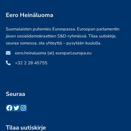
Eero Heinäluoma
Suomalaisten puhemies Euroopassa. Euroopan parlamentin
jäsen sosialidemokraattien S&D-ryhmässä. Tilaa uutiskirje,
seuraa somessa, ota yhteyttä – pysytään kuulolla.
eero.heinaluoma (at) europarl.europa.eu
+32 2 28 45755
Seuraa
Facebook
Twitter
Instagram
Tilaa uutiskirje