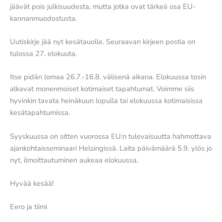
jäävät pois julkisuudesta, mutta jotka ovat tärkeä osa EU-
kannanmuodostusta.
Uutiskirje jää nyt kesätauolle. Seuraavan kirjeen postia on
tulossa 27. elokuuta.
Itse pidän lomaa 26.7.-16.8. välisenä aikana. Elokuussa tosin
alkavat monenmoiset kotimaiset tapahtumat. Voimme siis
hyvinkin tavata heinäkuun lopulla tai elokuussa kotimaisissa
kesätapahtumissa.
Syyskuussa on sitten vuorossa EU:n tulevaisuutta hahmottava
ajankohtaisseminaari Helsingissä. Laita päivämäärä 5.9. ylös jo
nyt, ilmoittautuminen aukeaa elokuussa.
Hyvää kesää!
Eero ja tiimi