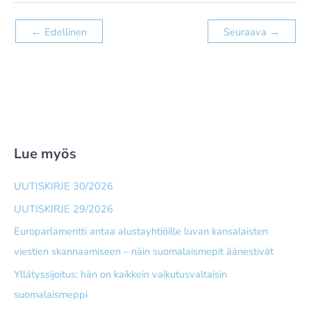
←
Edellinen
Seuraava
→
Lue myös
UUTISKIRJE 30/2026
UUTISKIRJE 29/2026
Europarlamentti antaa alusta­yhtiöille luvan kansalaisten
viestien skannaamiseen – näin suomalais­mepit äänestivät
Yllätyssijoitus: hän on kaikkein vaikutusvaltaisin
suomalaismeppi