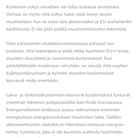
Komission esitys ansaitsee siis tulla rauhassa arvioiduksi.
Varmaa on myös, että esitys tulee vielä monin tavoin
muuttumaan, kun se tulee ulos jäsenmaiden ja EU-parlamentin
käsittelystä. Ei siis pidä pelätä muutosehdotusten tekemistä.
Olen parlamentin etukäteisvalmistelussa puhunut sen
puolesta, että taakanjaossa pitää ottaa huomioon EU:n reuna-
alueiden olosuhteet ja suuremmat kustannukset. Kun
päästöttömään maailmaan siirrytään, on selvää, että suurten
kuljetusetäisyyksien ja kylmien alueiden kustannukset
kasvavat muita enemmän.
Laiva- ja lentomatkustamisen kasvavat kustannukset tuntuvat
enemmän Itämeren pohjoislaidalla kuin Keski-Euroopassa.
Energiavaltainen teollisuus joutuu maksamaan enemmän
energiastaan energiaverotuksen muutosten takia. Sähkön
ulkomaantuontiin ulotettavat hiilimaksut nostavat energian
hintaa Suomessa, joka ei ole kauniista puheista huolimatta