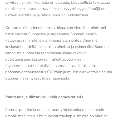
tarvitaan ainakin kolmelle eri alueelle: taloudellista lukutaitoa
on pikaisesti parannettava, maksukyvyttömyyssääntöjä on
virtaviivaistettava ja lähdeveroa on uudistettava.
Odotan mielenkiinnolla ensi viikkoa, kun vierailen toimistoni
tiimin kanssa Suomessa ja tapaamme Suomen pankin,
valtiovarainministeriön ja Finanssialan johtoa. Aiomme
keskustella edellä mainituista aiheista ja esimerkiksi Suomen
kannoista suhteessa rahoitusmarkkinadirektiivin
uudistamiseen, kestävään rahoituspolitiikkaan,
täysharmonisointidirektiivi solvenssi II -uudistukseen,
pääomavaatimusasetus CRR:ään ja muihin ajankohtaisaiheisiin.
Suomen näkemykset tulee huomioida.
Pandemia ja diktatuuri uhkia demokratialle
Korona-pandemia on haastanut yhteiskuntia monin tavoin
ympäri maailman. Yksi huolestuttavimpia ilmiöitä on ollut se,