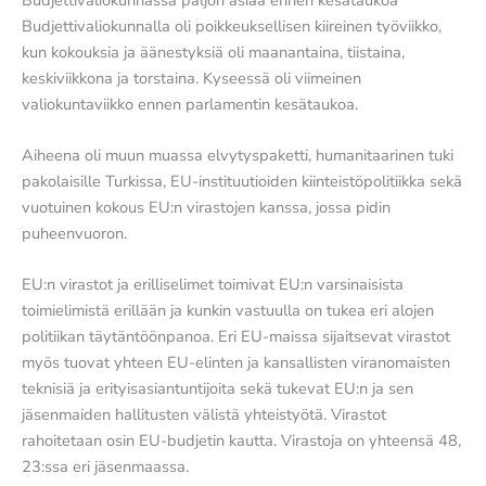
Budjettivaliokunnalla oli poikkeuksellisen kiireinen työviikko,
kun kokouksia ja äänestyksiä oli maanantaina, tiistaina,
keskiviikkona ja torstaina. Kyseessä oli viimeinen
valiokuntaviikko ennen parlamentin kesätaukoa.
Aiheena oli muun muassa elvytyspaketti, humanitaarinen tuki
pakolaisille Turkissa, EU-instituutioiden kiinteistöpolitiikka sekä
vuotuinen kokous EU:n virastojen kanssa, jossa pidin
puheenvuoron.
EU:n virastot ja erilliselimet toimivat EU:n varsinaisista
toimielimistä erillään ja kunkin vastuulla on tukea eri alojen
politiikan täytäntöönpanoa. Eri EU-maissa sijaitsevat virastot
myös tuovat yhteen EU-elinten ja kansallisten viranomaisten
teknisiä ja erityisasiantuntijoita sekä tukevat EU:n ja sen
jäsenmaiden hallitusten välistä yhteistyötä. Virastot
rahoitetaan osin EU-budjetin kautta. Virastoja on yhteensä 48,
23:ssa eri jäsenmaassa.