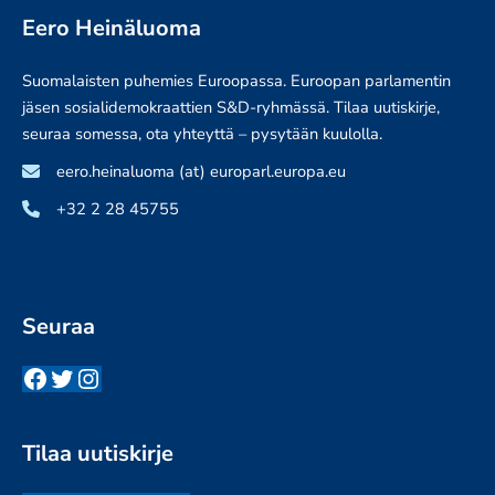
Eero Heinäluoma
Suomalaisten puhemies Euroopassa. Euroopan parlamentin
jäsen sosialidemokraattien S&D-ryhmässä. Tilaa uutiskirje,
seuraa somessa, ota yhteyttä – pysytään kuulolla.
eero.heinaluoma (at) europarl.europa.eu
+32 2 28 45755
Seuraa
Facebook
Twitter
Instagram
Tilaa uutiskirje