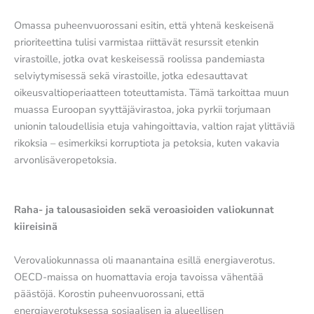
Omassa puheenvuorossani esitin, että yhtenä keskeisenä
prioriteettina tulisi varmistaa riittävät resurssit etenkin
virastoille, jotka ovat keskeisessä roolissa pandemiasta
selviytymisessä sekä virastoille, jotka edesauttavat
oikeusvaltioperiaatteen toteuttamista. Tämä tarkoittaa muun
muassa Euroopan syyttäjävirastoa, joka pyrkii torjumaan
unionin taloudellisia etuja vahingoittavia, valtion rajat ylittäviä
rikoksia – esimerkiksi korruptiota ja petoksia, kuten vakavia
arvonlisäveropetoksia.
Raha- ja talousasioiden sekä veroasioiden valiokunnat
kiireisinä
Verovaliokunnassa oli maanantaina esillä energiaverotus.
OECD-maissa on huomattavia eroja tavoissa vähentää
päästöjä. Korostin puheenvuorossani, että
energiaverotuksessa sosiaalisen ja alueellisen