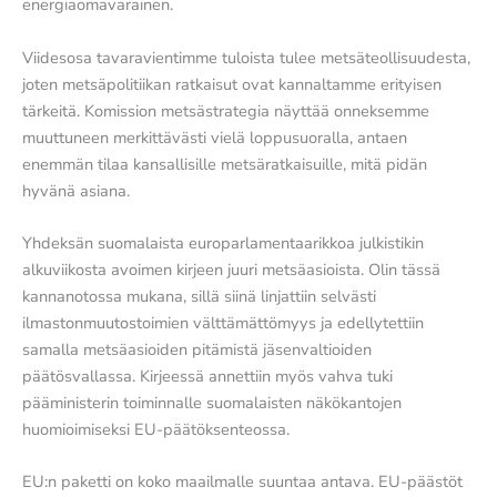
energiaomavarainen.
Viidesosa tavaravientimme tuloista tulee metsäteollisuudesta,
joten metsäpolitiikan ratkaisut ovat kannaltamme erityisen
tärkeitä. Komission metsästrategia näyttää onneksemme
muuttuneen merkittävästi vielä loppusuoralla, antaen
enemmän tilaa kansallisille metsäratkaisuille, mitä pidän
hyvänä asiana.
Yhdeksän suomalaista europarlamentaarikkoa julkistikin
alkuviikosta avoimen kirjeen juuri metsäasioista. Olin tässä
kannanotossa mukana, sillä siinä linjattiin selvästi
ilmastonmuutostoimien välttämättömyys ja edellytettiin
samalla metsäasioiden pitämistä jäsenvaltioiden
päätösvallassa. Kirjeessä annettiin myös vahva tuki
pääministerin toiminnalle suomalaisten näkökantojen
huomioimiseksi EU-päätöksenteossa.
EU:n paketti on koko maailmalle suuntaa antava. EU-päästöt