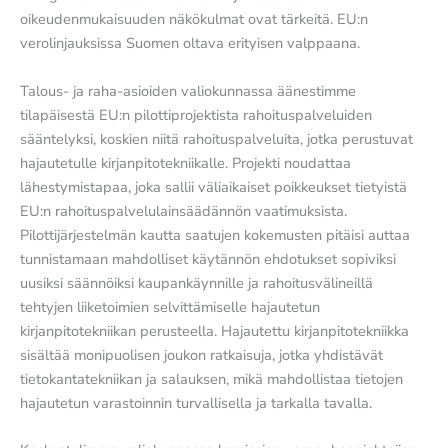
oikeudenmukaisuuden näkökulmat ovat tärkeitä. EU:n
verolinjauksissa Suomen oltava erityisen valppaana.
Talous- ja raha-asioiden valiokunnassa äänestimme
tilapäisestä EU:n pilottiprojektista rahoituspalveluiden
sääntelyksi, koskien niitä rahoituspalveluita, jotka perustuvat
hajautetulle kirjanpitotekniikalle. Projekti noudattaa
lähestymistapaa, joka sallii väliaikaiset poikkeukset tietyistä
EU:n rahoituspalvelulainsäädännön vaatimuksista.
Pilottijärjestelmän kautta saatujen kokemusten pitäisi auttaa
tunnistamaan mahdolliset käytännön ehdotukset sopiviksi
uusiksi säännöiksi kaupankäynnille ja rahoitusvälineillä
tehtyjen liiketoimien selvittämiselle hajautetun
kirjanpitotekniikan perusteella. Hajautettu kirjanpitotekniikka
sisältää monipuolisen joukon ratkaisuja, jotka yhdistävät
tietokantatekniikan ja salauksen, mikä mahdollistaa tietojen
hajautetun varastoinnin turvallisella ja tarkalla tavalla.