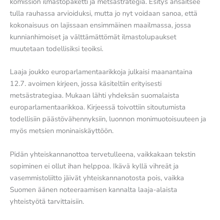
komission ilmastopaketti ja metsästrategia. Esitys ansaitsee
tulla rauhassa arvioiduksi, mutta jo nyt voidaan sanoa, että
kokonaisuus on lajissaan ensimmäinen maailmassa, jossa
kunnianhimoiset ja välttämättömät ilmastolupaukset
muutetaan todellisiksi teoiksi.
Laaja joukko europarlamentaarikkoja julkaisi maanantaina
12.7. avoimen kirjeen, jossa käsiteltiin erityisesti
metsästrategiaa. Mukaan lähti yhdeksän suomalaista
europarlamentaarikkoa. Kirjeessä toivottiin sitoutumista
todellisiin päästövähennyksiin, luonnon monimuotoisuuteen ja
myös metsien moninaiskäyttöön.
Pidän yhteiskannanottoa tervetulleena, vaikkakaan tekstin
sopiminen ei ollut ihan helppoa. Ikävä kyllä vihreät ja
vasemmistoliitto jäivät yhteiskannanotosta pois, vaikka
Suomen äänen noteeraamisen kannalta laaja-alaista
yhteistyötä tarvittaisiin.