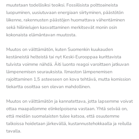
muutetaan todellisiksi teoiksi. Fossiilisista polttoaineista
luopuminen, uusiutuvaan energiaan siirtyminen, päästötön
liikenne, rakennusten päästöjen huomattava vähentäminen
sekä hiilinielujen kasvattaminen merkitsevät monin osin
kokonaista elämäntavan muutosta.
Muutos on välttämätön, kuten Suomenkin kuukauden
kestäneistä helteistä tai nyt Keski-Eurooppaa kurittavista
tulvista voimme nähdä. Äiti luonto reagoi varoittaen jatkuvan
lämpenemisen seurauksista. Ilmaston lämpenemisen
rajoittaminen 1,5 asteeseen on kova tehtävä, mutta komission
tiekartta osoittaa sen olevan mahdollinen.
Muutos on välttämätön ja kannatettava, jotta lapsemme voivat
ottaa maapallomme elinkelpoisena vastaan. Yhtä selvää on,
että meidän suomalaisten tulee katsoa, että osuutemme
talkoissa hoidetaan järkevällä, kustannustehokkaalla ja reilulla
tavalla.