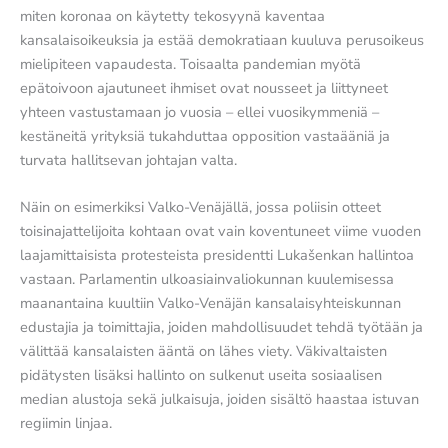
miten koronaa on käytetty tekosyynä kaventaa
kansalaisoikeuksia ja estää demokratiaan kuuluva perusoikeus
mielipiteen vapaudesta. Toisaalta pandemian myötä
epätoivoon ajautuneet ihmiset ovat nousseet ja liittyneet
yhteen vastustamaan jo vuosia – ellei vuosikymmeniä –
kestäneitä yrityksiä tukahduttaa opposition vastaääniä ja
turvata hallitsevan johtajan valta.
Näin on esimerkiksi Valko-Venäjällä, jossa poliisin otteet
toisinajattelijoita kohtaan ovat vain koventuneet viime vuoden
laajamittaisista protesteista presidentti Lukašenkan hallintoa
vastaan. Parlamentin ulkoasiainvaliokunnan kuulemisessa
maanantaina kuultiin Valko-Venäjän kansalaisyhteiskunnan
edustajia ja toimittajia, joiden mahdollisuudet tehdä työtään ja
välittää kansalaisten ääntä on lähes viety. Väkivaltaisten
pidätysten lisäksi hallinto on sulkenut useita sosiaalisen
median alustoja sekä julkaisuja, joiden sisältö haastaa istuvan
regiimin linjaa.