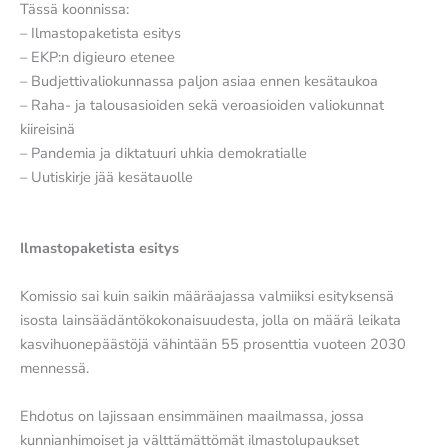
Tässä koonnissa:
– Ilmastopaketista esitys
– EKP:n digieuro etenee
– Budjettivaliokunnassa paljon asiaa ennen kesätaukoa
– Raha- ja talousasioiden sekä veroasioiden valiokunnat
kiireisinä
– Pandemia ja diktatuuri uhkia demokratialle
– Uutiskirje jää kesätauolle
Ilmastopaketista esitys
Komissio sai kuin saikin määräajassa valmiiksi esityksensä
isosta lainsäädäntökokonaisuudesta, jolla on määrä leikata
kasvihuonepäästöjä vähintään 55 prosenttia vuoteen 2030
mennessä.
Ehdotus on lajissaan ensimmäinen maailmassa, jossa
kunnianhimoiset ja välttämättömät ilmastolupaukset