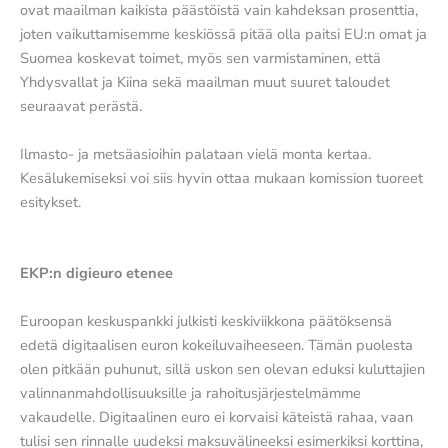
ovat maailman kaikista päästöistä vain kahdeksan prosenttia,
joten vaikuttamisemme keskiössä pitää olla paitsi EU:n omat ja
Suomea koskevat toimet, myös sen varmistaminen, että
Yhdysvallat ja Kiina sekä maailman muut suuret taloudet
seuraavat perästä.
Ilmasto- ja metsäasioihin palataan vielä monta kertaa.
Kesälukemiseksi voi siis hyvin ottaa mukaan komission tuoreet
esitykset.
EKP:n digieuro etenee
Euroopan keskuspankki julkisti keskiviikkona päätöksensä
edetä digitaalisen euron kokeiluvaiheeseen. Tämän puolesta
olen pitkään puhunut, sillä uskon sen olevan eduksi kuluttajien
valinnanmahdollisuuksille ja rahoitusjärjestelmämme
vakaudelle. Digitaalinen euro ei korvaisi käteistä rahaa, vaan
tulisi sen rinnalle uudeksi maksuvälineeksi esimerkiksi korttina,