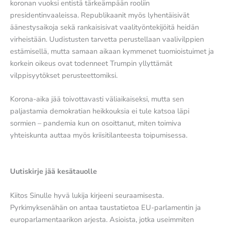
koronan vuoksi entistä tärkeämpään rooliin
presidentinvaaleissa. Republikaanit myös lyhentäisivät
äänestysaikoja sekä rankaisisivat vaalityöntekijöitä heidän
virheistään. Uudistusten tarvetta perustellaan vaalivilppien
estämisellä, mutta samaan aikaan kymmenet tuomioistuimet ja
korkein oikeus ovat todenneet Trumpin yllyttämät
vilppisyytökset perusteettomiksi.
Korona-aika jää toivottavasti väliaikaiseksi, mutta sen
paljastamia demokratian heikkouksia ei tule katsoa läpi
sormien – pandemia kun on osoittanut, miten toimiva
yhteiskunta auttaa myös kriisitilanteesta toipumisessa.
Uutiskirje jää kesätauolle
Kiitos Sinulle hyvä lukija kirjeeni seuraamisesta.
Pyrkimyksenähän on antaa taustatietoa EU-parlamentin ja
europarlamentaarikon arjesta. Asioista, jotka useimmiten