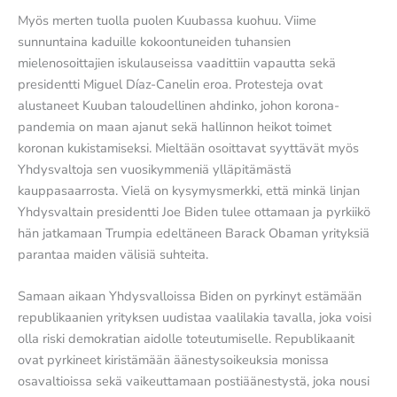
Myös merten tuolla puolen Kuubassa kuohuu. Viime
sunnuntaina kaduille kokoontuneiden tuhansien
mielenosoittajien iskulauseissa vaadittiin vapautta sekä
presidentti Miguel Díaz-Canelin eroa. Protesteja ovat
alustaneet Kuuban taloudellinen ahdinko, johon korona-
pandemia on maan ajanut sekä hallinnon heikot toimet
koronan kukistamiseksi. Mieltään osoittavat syyttävät myös
Yhdysvaltoja sen vuosikymmeniä ylläpitämästä
kauppasaarrosta. Vielä on kysymysmerkki, että minkä linjan
Yhdysvaltain presidentti Joe Biden tulee ottamaan ja pyrkiikö
hän jatkamaan Trumpia edeltäneen Barack Obaman yrityksiä
parantaa maiden välisiä suhteita.
Samaan aikaan Yhdysvalloissa Biden on pyrkinyt estämään
republikaanien yrityksen uudistaa vaalilakia tavalla, joka voisi
olla riski demokratian aidolle toteutumiselle. Republikaanit
ovat pyrkineet kiristämään äänestysoikeuksia monissa
osavaltioissa sekä vaikeuttamaan postiäänestystä, joka nousi