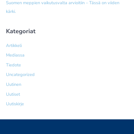
Suomen meppien vaikutusvalta arvioitiin – Tässä on viiden
kärki.
Kategoriat
Artikkeli
Mediassa
Tiedote
Uncategorized
Uutinen
Uutiset
Uutiskirje