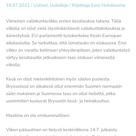
16.07.2021
/
Uutiset
,
Uutiskirje
/ Kirjoittaja
Eero Heinäluoma
Viimeinen valiokuntaviikko ennen kesätaukoa takana. Tällä
viikolla on ollut vielä täysimääräisesti valiokuntakokouksia ja
äänestyksiä. EU-parlamentti työskentelee Keski-Euroopan
aikatauluilla. Se tarkoittaa, että lomatauko on elokuussa. Ensi
viikko on varattu kotimaan yhteydenpitoon, joten valiokuntatyö
siirtyy kesätauolle jatkuakseen taas elokuun viimeisellä
viikolla.
Kesä on ollut mielenkiintoinen myös säiden puolesta.
Brysselissä on alkukesä ollut enemmän Suomen normaalin
sään mukainen ja Suomessa taas on ollut hellettä, jotka
useimmiten kuuluvat Brysselin kesä- ja heinäkuuhun.
Maailma on siis eriskummallinen.
Viikon pääuutinen on tietysti keskiviikkona 14.7. julkaistu