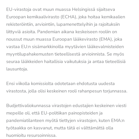
EU-virastoja ovat muun muassa Helsingissä sijaitseva
Euroopan kemikaalivirasto (ECHA), joka hoitaa kemikaalien
rekisteröintiin, arviointiin, lupamenettelyihin ja rajoituksiin
liittyviä asioita. Pandemian aikana keskeiseen rooliin on
noussut muun muassa Euroopan lääkevirasto (EMA), joka
vastaa EU:n sisämarkkinoilla myytävien lääkevalmisteiden
myyntilupahakemusten tieteellisestä arvioinnista. Se myös
seuraa lääkkeiden haitallisia vaikutuksia ja antaa tieteellisiä
lausuntoja.
Ensi viikolla komissiolta odotetaan ehdotusta uudesta
virastosta, jolla olisi keskeinen rooli rahanpesun torjunnassa.
Budjettivaliokunnassa virastojen edustajien keskeinen viesti
mepeille oli, että EU-politiikan painopisteiden ja
pandemiatilanteen myötä tiettyjen virastojen, kuten EMA:n
työtaakka on kasvanut, mutta tätä ei välttämättä olla
huomioitu resursoinnissa.