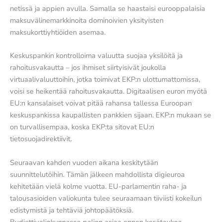
netissä ja appien avulla. Samalla se haastaisi eurooppalaisia
maksuvälinemarkkinoita dominoivien yksityisten
maksukorttiyhtiöiden asemaa.
Keskuspankin kontrolloima valuutta suojaa yksilöitä ja
rahoitusvakautta – jos ihmiset siirtyisivät joukolla
virtuaalivaluuttoihin, jotka toimivat EKP:n ulottumattomissa,
voisi se heikentää rahoitusvakautta. Digitaalisen euron myötä
EU:n kansalaiset voivat pitää rahansa tallessa Euroopan
keskuspankissa kaupallisten pankkien sijaan. EKP:n mukaan se
on turvallisempaa, koska EKP:ta sitovat EU:n
tietosuojadirektiivit.
Seuraavan kahden vuoden aikana keskitytään
suunnittelutöihin. Tämän jälkeen mahdollista digieuroa
kehitetään vielä kolme vuotta. EU-parlamentin raha- ja
talousasioiden valiokunta tulee seuraamaan tiiviisti kokeilun
edistymistä ja tehtäviä johtopäätöksiä.
Budjettivaliokunnassa paljon asiaa ennen kesätaukoa