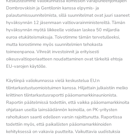
Keskustelimme valiokunnassa komission varapuheenjohtajien
Dombrovskisin ja Gentilonin kanssa elpymis- ja
palautumissuunnitelmista, sillä suunnitelmat ovat juuri saaneet
hyväksynnän 12 jäsenmaan valtiovarainministereiltä. Tämän
hyväksynnän myötä liikkeelle voidaan laskea 50 miljardia
euroa etukäteismaksuja. Toivotimme tämän tervetulleeksi,
mutta korostimme myös suunnitelmien tehokasta
toimeenpanoa. Vihreät investoinnit ja erityisesti
oikeusvaltioperiaatteen noudattaminen ovat tärkeitä ehtoja
EU-varojen käytölle.
Käytiinpä valiokunnassa vielä keskustelua EU:n
tilintarkastustuomioistuimen kanssa. Hiljattain julkaistiin melko
kriittinen tilintarkastusraportti pääomamarkkinaunionista.
Raportin päätelmissä todettiin, että vaikka pääomamarkkinoita
ohjataan useilla lainsäädännön keinoilla, on PK-yritysten
rahoituksen saanti edelleen varsin rajoittunutta. Raportissa
todettiin myös, että paikallisten pääomamarkkinoiden
kehityksessä on vakavia puutteita. Vaikuttavia uudistuksia