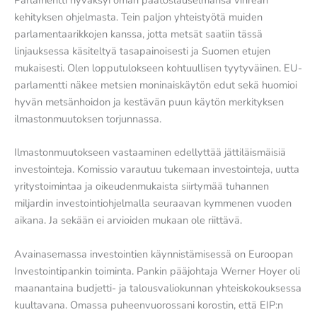
kehityksen ohjelmasta. Tein paljon yhteistyötä muiden
parlamentaarikkojen kanssa, jotta metsät saatiin tässä
linjauksessa käsiteltyä tasapainoisesti ja Suomen etujen
mukaisesti. Olen lopputulokseen kohtuullisen tyytyväinen. EU-
parlamentti näkee metsien moninaiskäytön edut sekä huomioi
hyvän metsänhoidon ja kestävän puun käytön merkityksen
ilmastonmuutoksen torjunnassa.
Ilmastonmuutokseen vastaaminen edellyttää jättiläismäisiä
investointeja. Komissio varautuu tukemaan investointeja, uutta
yritystoimintaa ja oikeudenmukaista siirtymää tuhannen
miljardin investointiohjelmalla seuraavan kymmenen vuoden
aikana. Ja sekään ei arvioiden mukaan ole riittävä.
Avainasemassa investointien käynnistämisessä on Euroopan
Investointipankin toiminta. Pankin pääjohtaja Werner Hoyer oli
maanantaina budjetti- ja talousvaliokunnan yhteiskokouksessa
kuultavana. Omassa puheenvuorossani korostin, että EIP:n