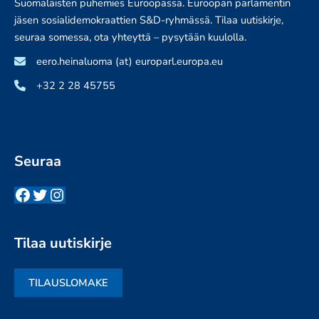
Suomalaisten puhemies Euroopassa. Euroopan parlamentin
jäsen sosialidemokraattien S&D-ryhmässä. Tilaa uutiskirje,
seuraa somessa, ota yhteyttä – pysytään kuulolla.
eero.heinaluoma (at) europarl.europa.eu
+32 2 28 45755
Seuraa
Facebook
Twitter
Instagram
Tilaa uutiskirje
TILAUSLOMAKE