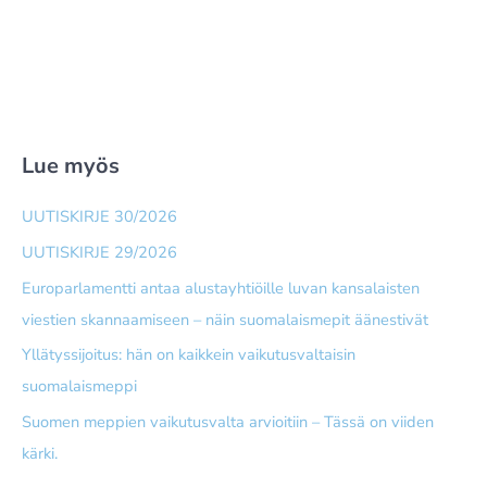
Lue myös
UUTISKIRJE 30/2026
UUTISKIRJE 29/2026
Europarlamentti antaa alusta­yhtiöille luvan kansalaisten
viestien skannaamiseen – näin suomalais­mepit äänestivät
Yllätyssijoitus: hän on kaikkein vaikutusvaltaisin
suomalaismeppi
Suomen meppien vaikutusvalta arvioitiin – Tässä on viiden
kärki.