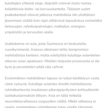
kuluttajien yhteisiä etuja. Järjestöt voisivat myös nostaa
kollektiivisia kielto- tai korvauskanteita. Tällaiset uudet
joukkokanteet olisivat jatkossa mahdollisia niin yksittäisen
jäsenmaan sisällä kuin rajat ylittävissä tapauksissa esimerkiksi
tietosuojan, rahoituspalvelujen, matkailun, energian,
ympäristön ja terveyden alalla.
Joukkokanne on asia, josta Suomessa on keskusteltu
vuosikymmeniä. Asiassa aikoinaan tehty kompromissi
mahdollistaa kanteen, mutta edellyttää kuluttaja-asiamiehen
ottavan asian ajaakseen. Mistään helposta prosessista ei ole
kyse ja perusteiden pitää olla vahvat.
Ensimmäinen mahdollinen tapaus on tullut käsittelyyn vasta
viime syksynä. Kuluttaja-asiamies ilmoitti mahdollisesta
ryhmäkanteesta muutaman pikavippiyritysten kohtuuttomiin
luottokustannuksiin liittyen. Asia on tällä hetkellä
neuvotteluvaiheessa osapuolten välillä. Mikäli ratkaisua ei
saada, ensimmäinen ryhmäkanne tulee vireille Helsingin