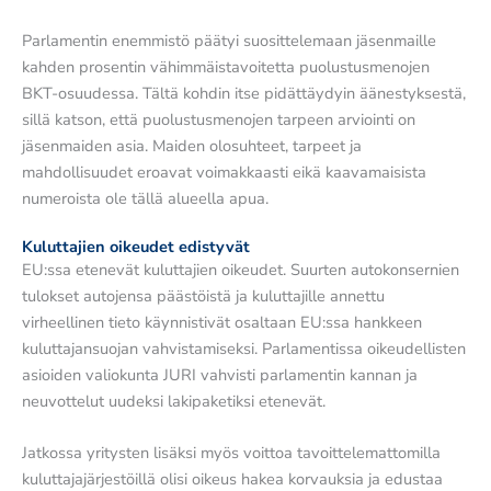
Parlamentin enemmistö päätyi suosittelemaan jäsenmaille
kahden prosentin vähimmäistavoitetta puolustusmenojen
BKT-osuudessa. Tältä kohdin itse pidättäydyin äänestyksestä,
sillä katson, että puolustusmenojen tarpeen arviointi on
jäsenmaiden asia. Maiden olosuhteet, tarpeet ja
mahdollisuudet eroavat voimakkaasti eikä kaavamaisista
numeroista ole tällä alueella apua.
Kuluttajien oikeudet edistyvät
EU:ssa etenevät kuluttajien oikeudet. Suurten autokonsernien
tulokset autojensa päästöistä ja kuluttajille annettu
virheellinen tieto käynnistivät osaltaan EU:ssa hankkeen
kuluttajansuojan vahvistamiseksi. Parlamentissa oikeudellisten
asioiden valiokunta JURI vahvisti parlamentin kannan ja
neuvottelut uudeksi lakipaketiksi etenevät.
Jatkossa yritysten lisäksi myös voittoa tavoittelemattomilla
kuluttajajärjestöillä olisi oikeus hakea korvauksia ja edustaa