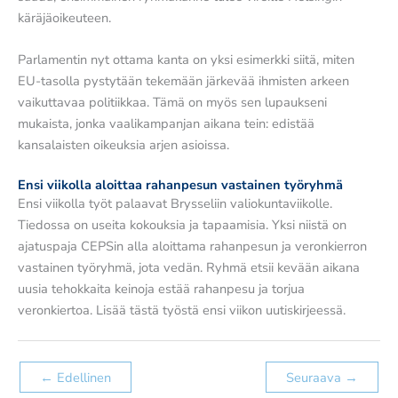
käräjäoikeuteen.
Parlamentin nyt ottama kanta on yksi esimerkki siitä, miten
EU-tasolla pystytään tekemään järkevää ihmisten arkeen
vaikuttavaa politiikkaa. Tämä on myös sen lupaukseni
mukaista, jonka vaalikampanjan aikana tein: edistää
kansalaisten oikeuksia arjen asioissa.
Ensi viikolla aloittaa rahanpesun vastainen työryhmä
Ensi viikolla työt palaavat Brysseliin valiokuntaviikolle.
Tiedossa on useita kokouksia ja tapaamisia. Yksi niistä on
ajatuspaja CEPSin alla aloittama rahanpesun ja veronkierron
vastainen työryhmä, jota vedän. Ryhmä etsii kevään aikana
uusia tehokkaita keinoja estää rahanpesu ja torjua
veronkiertoa. Lisää tästä työstä ensi viikon uutiskirjeessä.
←
Edellinen
Seuraava
→