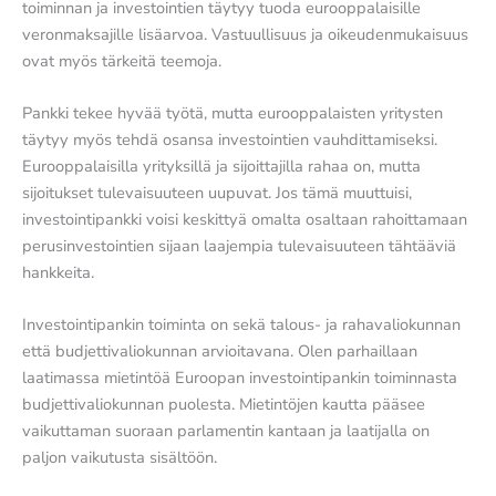
toiminnan ja investointien täytyy tuoda eurooppalaisille
veronmaksajille lisäarvoa. Vastuullisuus ja oikeudenmukaisuus
ovat myös tärkeitä teemoja.
Pankki tekee hyvää työtä, mutta eurooppalaisten yritysten
täytyy myös tehdä osansa investointien vauhdittamiseksi.
Eurooppalaisilla yrityksillä ja sijoittajilla rahaa on, mutta
sijoitukset tulevaisuuteen uupuvat. Jos tämä muuttuisi,
investointipankki voisi keskittyä omalta osaltaan rahoittamaan
perusinvestointien sijaan laajempia tulevaisuuteen tähtääviä
hankkeita.
Investointipankin toiminta on sekä talous- ja rahavaliokunnan
että budjettivaliokunnan arvioitavana. Olen parhaillaan
laatimassa mietintöä Euroopan investointipankin toiminnasta
budjettivaliokunnan puolesta. Mietintöjen kautta pääsee
vaikuttaman suoraan parlamentin kantaan ja laatijalla on
paljon vaikutusta sisältöön.