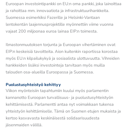
Euroopan investointipankki on EU:n oma pankki, joka lainoittaa
ja rahoittaa mm. innovaatiota ja infrastruktuurihankkeita.
Suomessa esimerkiksi Fazerille ja Helsinki-Vantaan
lentokentän laajennusprojektille myönnettiin viime vuonna
vajaat 200 miljoonaa euroa lainaa EIP:n toimesta.
Ilmastonmuutoksen torjunta ja Euroopan vihertäminen ovat
EIP:n keskeisiä tavoitteita. Aion kuitenkin raportissa korostaa
myös EU:n kilpailukykyä ja sosiaalista ulottuvuutta. Vihreiden
hankkeiden lisäksi investointeja tarvitaan myös muilla
talouden osa-alueilla Euroopassa ja Suomessa.
Puolustusyhteistyö kehittyy
Viikon myönteisiin tapahtumiin kuului myös parlamentin
kannanotto Euroopan turvallisuus- ja puolustusyhteistyön
kehittämisestä. Parlamentti antaa nyt voimakkaan tukensa
yhteistyön kehittämiselle. Tämä on Suomen etujen mukaista ja
kertoo kasvavasta keskinäisestä solidaarisuudesta
jäsenmaiden välillä.