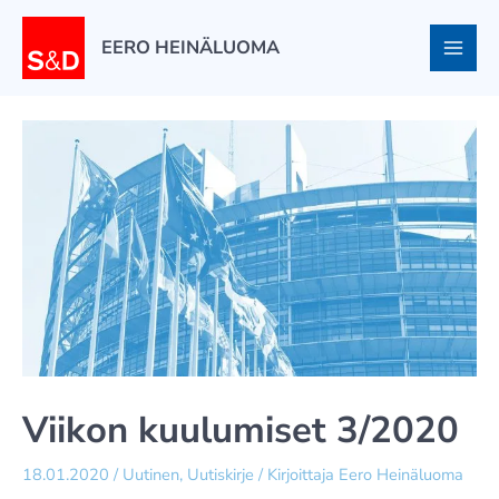
Siirry
sisältöön
EERO HEINÄLUOMA
Viikon kuulumiset 3/2020
18.01.2020
/
Uutinen
,
Uutiskirje
/ Kirjoittaja
Eero Heinäluoma