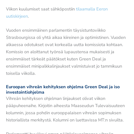
Viikon kuulumiset saat sähköpostiin
tilaamalla Eeron
uutiskirjeen
.
Vuoden ensimmäinen parlamentin täysistuntoviikko
Strasbourgissa oli yhtä aikaa kiireinen ja optimistinen. Vuoden
alkaessa odotukset ovat korkealla uutta komissiota kohtaan.
Komissio on aloittanut työnsä lupaustensa mukaisesti ja
ensimmäiset tärkeät päätökset kuten Green Deal ja
ensimmäiset minipalkkalinjaukset valmistuivat jo tammikuun
toisella viikolla.
Euroopan vihreän kehityksen ohjelma Green Deal ja iso
investointiohjelma
Vihreän kehityksen ohjelman linjaukset olivat viikon
pääpuheenaihe. Kirjoitin aiheesta Maaseudun Tulevaisuuteen
kolumnin, jossa pohdin eurooppalaisen vihreän sopimuksen
historiallista merkitystä. Kolumni on luettavissa MT:n sivuilta.
Parlamentti hyväksyi oman päätöslauselmansa vihreän