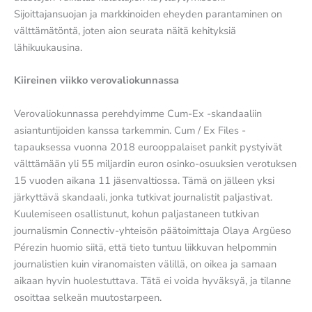
Sijoittajansuojan ja markkinoiden eheyden parantaminen on
välttämätöntä, joten aion seurata näitä kehityksiä
lähikuukausina.
Kiireinen viikko verovaliokunnassa
Verovaliokunnassa perehdyimme Cum-Ex -skandaaliin
asiantuntijoiden kanssa tarkemmin. Cum / Ex Files -
tapauksessa vuonna 2018 eurooppalaiset pankit pystyivät
välttämään yli 55 miljardin euron osinko-osuuksien verotuksen
15 vuoden aikana 11 jäsenvaltiossa. Tämä on jälleen yksi
järkyttävä skandaali, jonka tutkivat journalistit paljastivat.
Kuulemiseen osallistunut, kohun paljastaneen tutkivan
journalismin Connectiv-yhteisön päätoimittaja Olaya Argüeso
Pérezin huomio siitä, että tieto tuntuu liikkuvan helpommin
journalistien kuin viranomaisten välillä, on oikea ja samaan
aikaan hyvin huolestuttava. Tätä ei voida hyväksyä, ja tilanne
osoittaa selkeän muutostarpeen.