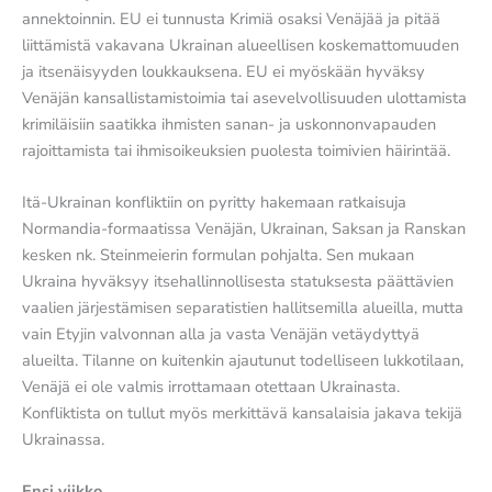
annektoinnin. EU ei tunnusta Krimiä osaksi Venäjää ja pitää
liittämistä vakavana Ukrainan alueellisen koskemattomuuden
ja itsenäisyyden loukkauksena. EU ei myöskään hyväksy
Venäjän kansallistamistoimia tai asevelvollisuuden ulottamista
krimiläisiin saatikka ihmisten sanan- ja uskonnonvapauden
rajoittamista tai ihmisoikeuksien puolesta toimivien häirintää.
Itä-Ukrainan konfliktiin on pyritty hakemaan ratkaisuja
Normandia-formaatissa Venäjän, Ukrainan, Saksan ja Ranskan
kesken nk. Steinmeierin formulan pohjalta. Sen mukaan
Ukraina hyväksyy itsehallinnollisesta statuksesta päättävien
vaalien järjestämisen separatistien hallitsemilla alueilla, mutta
vain Etyjin valvonnan alla ja vasta Venäjän vetäydyttyä
alueilta. Tilanne on kuitenkin ajautunut todelliseen lukkotilaan,
Venäjä ei ole valmis irrottamaan otettaan Ukrainasta.
Konfliktista on tullut myös merkittävä kansalaisia jakava tekijä
Ukrainassa.
Ensi viikko