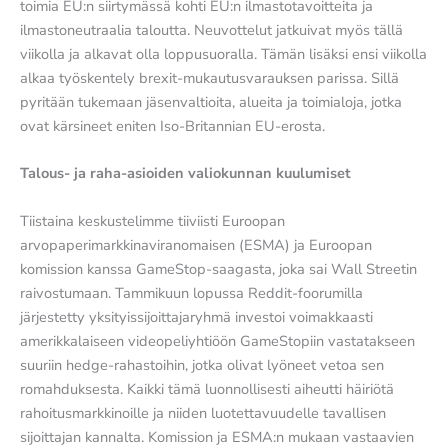
toimia EU:n siirtymässä kohti EU:n ilmastotavoitteita ja
ilmastoneutraalia taloutta. Neuvottelut jatkuivat myös tällä
viikolla ja alkavat olla loppusuoralla. Tämän lisäksi ensi viikolla
alkaa työskentely brexit-mukautusvarauksen parissa. Sillä
pyritään tukemaan jäsenvaltioita, alueita ja toimialoja, jotka
ovat kärsineet eniten Iso-Britannian EU-erosta.
Talous- ja raha-asioiden valiokunnan kuulumiset
Tiistaina keskustelimme tiiviisti Euroopan
arvopaperimarkkinaviranomaisen (ESMA) ja Euroopan
komission kanssa GameStop-saagasta, joka sai Wall Streetin
raivostumaan. Tammikuun lopussa Reddit-foorumilla
järjestetty yksityissijoittajaryhmä investoi voimakkaasti
amerikkalaiseen videopeliyhtiöön GameStopiin vastatakseen
suuriin hedge-rahastoihin, jotka olivat lyöneet vetoa sen
romahduksesta. Kaikki tämä luonnollisesti aiheutti häiriötä
rahoitusmarkkinoille ja niiden luotettavuudelle tavallisen
sijoittajan kannalta. Komission ja ESMA:n mukaan vastaavien