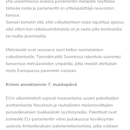
yhä useammassa asiassa parlamentin mielipide näyttelee
tärkeää roolia ja parlamentti on yhteispäättäjä neuvoston
kanssa.
Samoin korostin sitä, että vaikuttamisen tulee tapahtua ajoissa,
eikä sitten kun ratkaisuehdotuksia on jo saatu joko komissiolta
tai muilta jäsenmailta.
Metsäasiat ovat seuraava suuri koitos suomalaisten
vaikuttamiselle. Toivonkin,että Suomessa rakentuisi suurempi
konsensus metsäasioiden ympärille, jotta meidät otettaisiin
myös Euroopassa paremmin vastaan.
Krimin annektoinnin 7. muistopäivä
EU:n ulkoministerit sopivat maanantaina uusien pakotteiden
asettamisesta Navalnyin ja rauhallisten mielenosoittajien
perusoikeuksien loukkauksiin syyllistyneille. Pakotteet ovat
esimerkki EU-parlamentin viime joulukuussa hyväksymän
uudesta ihmisoikeuksien pakotemekanismista, joilla voidaan