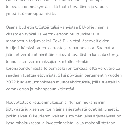
tulevaisuudennäkymiä, sekä taata turvallinen ja vauras
ympäristö eurooppalaisille.
Osana budjetin työstöä tulisi vahvistaa EU-ohjelmien ja
virastojen työkaluja veronkiertoon puuttumiseksi ja
rahanpesun torjumiseksi. Sekä EU:n että jäsenvaltioiden
budjetit kärsivät veronkierrosta ja rahanpesusta. Saamatta
jääneet verotulot nimittäin koituvat tavallisten kansalaisten ja
tunnollisten veronmaksajien kontolle. Etenkin
koronapandemiasta toipumiseksi on tärkeää, että verovaroilla
saadaan tuettua elpymistä. Siksi pöytäsin parlamentin vuoden
2022 budjettiluonnokseen muutosehdotuksia, joilla tuettaisiin
veronkierron ja rahanpesun kitkentää.
Neuvottelut oikeudenmukaisen siirtymän mekanismiin
liittyvästä julkisen sektorin lainajärjestelystä ovat jatkuneet jo
jonkin aikaa. Oikeudenmukaisen siirtymän lainajärjestelyssä on
kyse rahoituksesta ja investoinneista, joilla mahdollistetaan