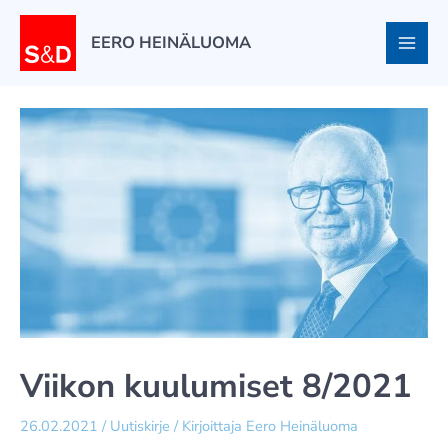
Siirry
sisältöön
EERO HEINÄLUOMA
Viikon kuulumiset 8/2021
26.02.2021
/
Uutiskirje
/ Kirjoittaja
Eero Heinäluoma