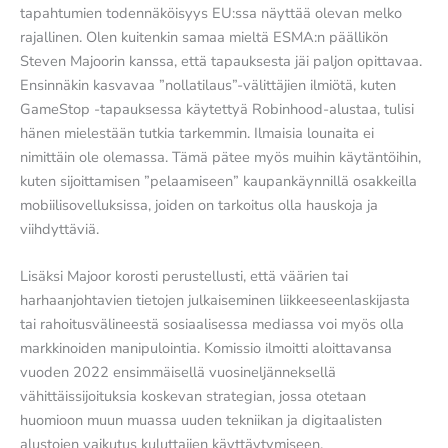
tapahtumien todennäköisyys EU:ssa näyttää olevan melko
rajallinen. Olen kuitenkin samaa mieltä ESMA:n päällikön
Steven Majoorin kanssa, että tapauksesta jäi paljon opittavaa.
Ensinnäkin kasvavaa ”nollatilaus”-välittäjien ilmiötä, kuten
GameStop -tapauksessa käytettyä Robinhood-alustaa, tulisi
hänen mielestään tutkia tarkemmin. Ilmaisia lounaita ei
nimittäin ole olemassa. Tämä pätee myös muihin käytäntöihin,
kuten sijoittamisen ”pelaamiseen” kaupankäynnillä osakkeilla
mobiilisovelluksissa, joiden on tarkoitus olla hauskoja ja
viihdyttäviä.
Lisäksi Majoor korosti perustellusti, että väärien tai
harhaanjohtavien tietojen julkaiseminen liikkeeseenlaskijasta
tai rahoitusvälineestä sosiaalisessa mediassa voi myös olla
markkinoiden manipulointia. Komissio ilmoitti aloittavansa
vuoden 2022 ensimmäisellä vuosineljänneksellä
vähittäissijoituksia koskevan strategian, jossa otetaan
huomioon muun muassa uuden tekniikan ja digitaalisten
alustojen vaikutus kuluttajien käyttäytymiseen.