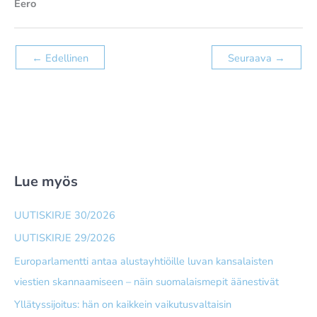
Eero
←
Edellinen
Seuraava
→
Lue myös
UUTISKIRJE 30/2026
UUTISKIRJE 29/2026
Europarlamentti antaa alusta­yhtiöille luvan kansalaisten
viestien skannaamiseen – näin suomalais­mepit äänestivät
Yllätyssijoitus: hän on kaikkein vaikutusvaltaisin