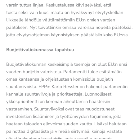
varsin tuttua linjaa. Keskustelussa kävi selväksi, että
toistaiseksi vain kuusi maata on hyväksynyt elvytyskelkan
liikkeelle lähdölle välttämättömän EU:n omien varojen
päätöksen. Nyt toivottiinkin omissa varoissa nopeita päätöksiä,
jotta elvytysohjelman käynnistyksen päästäisiin koko EU:ssa.
Budjettivaliokunnassa tapahtuu
Budjettivaliokunnan keskeisimpiä teemoja on ollut EU:n ensi
vuoden budjetin valmistelu. Parlamentti tulee esittämään
omaa kantaansa ja ohjeistustaan komissiolle budjetin
suuntaviivoista. EPP:n Karlo Ressler on hakenut parlamentin
kannalle suuntaviivoja ja prioriteetteja. Luonnollisesti
ykkösprioriteetti on koronan aiheuttamiin haasteisiin
vastaaminen. Suuntaviivoiksi ovat taas muodostuneet
investointien lisääminen ja työttömyyden torjuminen, joita
haetaan talouden elinvoimaisuuden kautta. Lisäksi halutaan
painottaa digitaalista ja vihreää siirtymää, keinoja vastata
väestörakenteen haasteisiin, antaa nuorille parempia