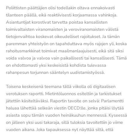
Poliittisten päättäjien olisi todellakin oltava ennakoivasti
tilanteen päällä, eikä reaktiivisesti korjaamassa vahinkoja.
Asiantuntijat korostivat tarvetta poistaa kansallisten
toimivaltaisten viranomaisten ja veroviranomaisten välistä
tietojenvaihtoa koskevat oikeudelliset rajoitukset. Ja tämän
paremman yhteistyön on tapahduttava myös rajojen yli, koska
rahoitusmarkkinat toimivat maailmanlaajuisesti, eikä sitä siksi
voida valvoa ja valvoa vain paikallisesti tai kansallisesti. Tämä
on ehdottomasti yksi keskeisistä kohdista tulevassa
rahanpesun torjunnan sääntelyn uudistamistyössä.
Toisena keskeisenä teemana tällä viikolla oli digitaalisen
verotuksen raportti. Mietintöluonnos esiteltiin ja tarkistukset
jätettiin käsiteltäväksi. Raportin tavoite on selvä: Parlamentti
haluaa lähettää selkeän viestin OECD:lle, jonka pitäisi löytää
asiasta sopu tämän vuoden heinäkuuhun mennessä. Kyseessä
on jälleen yksi uusi takaraja, sillä tuloksia tavoitettiin jo viime
vuoden aikana. Joka tapauksessa nyt näyttää siltä, että