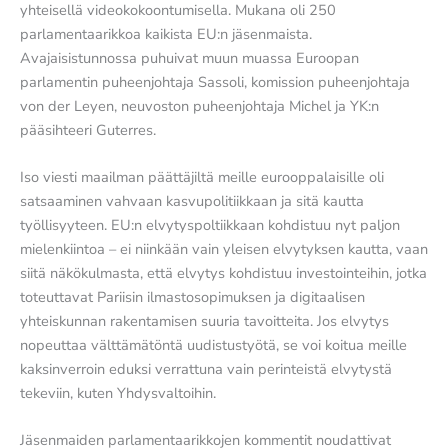
yhteisellä videokokoontumisella. Mukana oli 250
parlamentaarikkoa kaikista EU:n jäsenmaista.
Avajaisistunnossa puhuivat muun muassa Euroopan
parlamentin puheenjohtaja Sassoli, komission puheenjohtaja
von der Leyen, neuvoston puheenjohtaja Michel ja YK:n
pääsihteeri Guterres.
Iso viesti maailman päättäjiltä meille eurooppalaisille oli
satsaaminen vahvaan kasvupolitiikkaan ja sitä kautta
työllisyyteen. EU:n elvytyspoltiikkaan kohdistuu nyt paljon
mielenkiintoa – ei niinkään vain yleisen elvytyksen kautta, vaan
siitä näkökulmasta, että elvytys kohdistuu investointeihin, jotka
toteuttavat Pariisin ilmastosopimuksen ja digitaalisen
yhteiskunnan rakentamisen suuria tavoitteita. Jos elvytys
nopeuttaa välttämätöntä uudistustyötä, se voi koitua meille
kaksinverroin eduksi verrattuna vain perinteistä elvytystä
tekeviin, kuten Yhdysvaltoihin.
Jäsenmaiden parlamentaarikkojen kommentit noudattivat