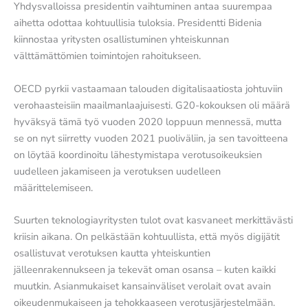
Yhdysvalloissa presidentin vaihtuminen antaa suurempaa
aihetta odottaa kohtuullisia tuloksia. Presidentti Bidenia
kiinnostaa yritysten osallistuminen yhteiskunnan
välttämättömien toimintojen rahoitukseen.
OECD pyrkii vastaamaan talouden digitalisaatiosta johtuviin
verohaasteisiin maailmanlaajuisesti. G20-kokouksen oli määrä
hyväksyä tämä työ vuoden 2020 loppuun mennessä, mutta
se on nyt siirretty vuoden 2021 puoliväliin, ja sen tavoitteena
on löytää koordinoitu lähestymistapa verotusoikeuksien
uudelleen jakamiseen ja verotuksen uudelleen
määrittelemiseen.
Suurten teknologiayritysten tulot ovat kasvaneet merkittävästi
kriisin aikana. On pelkästään kohtuullista, että myös digijätit
osallistuvat verotuksen kautta yhteiskuntien
jälleenrakennukseen ja tekevät oman osansa – kuten kaikki
muutkin. Asianmukaiset kansainväliset verolait ovat avain
oikeudenmukaiseen ja tehokkaaseen verotusjärjestelmään.