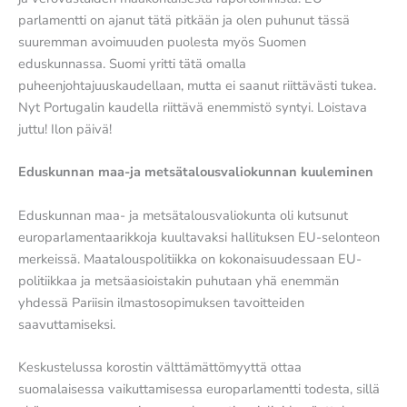
parlamentti on ajanut tätä pitkään ja olen puhunut tässä
suuremman avoimuuden puolesta myös Suomen
eduskunnassa. Suomi yritti tätä omalla
puheenjohtajuuskaudellaan, mutta ei saanut riittävästi tukea.
Nyt Portugalin kaudella riittävä enemmistö syntyi. Loistava
juttu! Ilon päivä!
Eduskunnan maa-ja metsätalousvaliokunnan kuuleminen
Eduskunnan maa- ja metsätalousvaliokunta oli kutsunut
europarlamentaarikkoja kuultavaksi hallituksen EU-selonteon
merkeissä. Maatalouspolitiikka on kokonaisuudessaan EU-
politiikkaa ja metsäasioistakin puhutaan yhä enemmän
yhdessä Pariisin ilmastosopimuksen tavoitteiden
saavuttamiseksi.
Keskustelussa korostin välttämättömyyttä ottaa
suomalaisessa vaikuttamisessa europarlamentti todesta, sillä