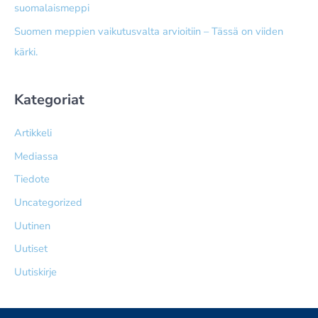
suomalaismeppi
Suomen meppien vaikutusvalta arvioitiin – Tässä on viiden
kärki.
Kategoriat
Artikkeli
Mediassa
Tiedote
Uncategorized
Uutinen
Uutiset
Uutiskirje