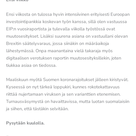
Ensi viikosta on tulossa hyvin intensiivinen erityisesti Euroopan
investointipankkia koskevan työn kanssa, sillä olen vastuussa
EIP:n vuosiraportista ja tulevalla viikolla työstössä ovat
muutosesitykset. Lisäksi suurena asiana on vastuullani olevan
Brexitin säätelyvaraus, jossa siinäkin on määräaikoja
lähestymässä. Onpa maanantaina vielä takaraja myös
digitaalisen verotuksen raportin muutosesityksillekin, joten
tiukkaa asiaa on tiedossa.
Maaliskuun myötä Suomen koronarajoitukset jälleen kiristyvät.
Kyseessä on nyt tärkeä loppukiri, kunnes rokotekattavuus
riittää nujertamaan viruksen ja sen varianttien etenemisen.
Turnausväsymystä on havaittavissa, mutta luotan suomalaisiin
ja siihen, että tästäkin selvitään.
Pysytään kuulolla.