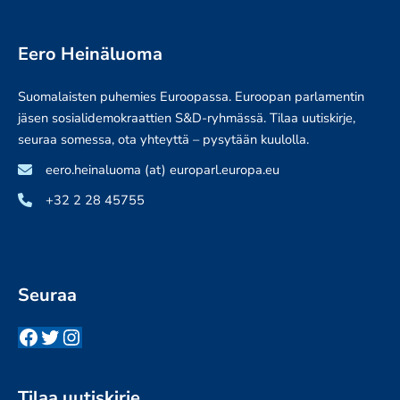
Eero Heinäluoma
Suomalaisten puhemies Euroopassa. Euroopan parlamentin
jäsen sosialidemokraattien S&D-ryhmässä. Tilaa uutiskirje,
seuraa somessa, ota yhteyttä – pysytään kuulolla.
eero.heinaluoma (at) europarl.europa.eu
+32 2 28 45755
Seuraa
Facebook
Twitter
Instagram
Tilaa uutiskirje