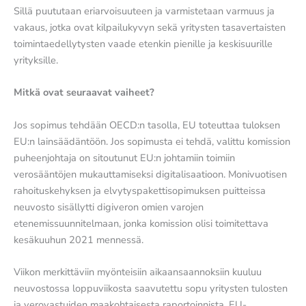
Sillä puututaan eriarvoisuuteen ja varmistetaan varmuus ja
vakaus, jotka ovat kilpailukyvyn sekä yritysten tasavertaisten
toimintaedellytysten vaade etenkin pienille ja keskisuurille
yrityksille.
Mitkä ovat seuraavat vaiheet?
Jos sopimus tehdään OECD:n tasolla, EU toteuttaa tuloksen
EU:n lainsäädäntöön. Jos sopimusta ei tehdä, valittu komission
puheenjohtaja on sitoutunut EU:n johtamiin toimiin
verosääntöjen mukauttamiseksi digitalisaatioon. Monivuotisen
rahoituskehyksen ja elvytyspakettisopimuksen puitteissa
neuvosto sisällytti digiveron omien varojen
etenemissuunnitelmaan, jonka komission olisi toimitettava
kesäkuuhun 2021 mennessä.
Viikon merkittäviin myönteisiin aikaansaannoksiin kuuluu
neuvostossa loppuviikosta saavutettu sopu yritysten tulosten
ja verovastuiden maakohtaisesta raportoinnista. EU-