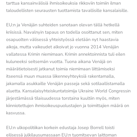
tarttua kansainvälisiä ihmisoikeuksia rikkoviin toimiin ilman
taloudellisten seurausten tuottamista tavallisille kansalaisille.
EU:n ja Venäjän suhteiden sanotaan olevan tällä hetkellä
kriisissä. Navalnyin tapaus on todella osoittanut sen, miten
osapuolten välisessä yhteistyössä eletään nyt haastavia
aikoja, mutta vaikeudet alkoivat jo vuonna 2014 Venäjän
vallatessa Krimin niemimaan. Krimin annektoinnista tuli eilen
kuluneeksi seitsemän vuotta. Tuona aikana Venäjä on
määrätietoisesti jatkanut toimia niemimaan liittämiseksi
itseensä muun muassa liikenneyhteyksiä rakentamalla,
jakamalla asukkaille Venäjän passeja sekä sotilaallistamalla
aluetta. Kansalaisyhteiskuntatoimija Ukraine World Congressin
järjestämässä tilaisuudessa torstaina kuultiin myös, miten
kiinniotettujen ihmisoikeuspuolustajien ja toimittajien määrä on
kasvussa.
EU:n ulkopolitiikan korkein edustaja Josep Borrell toisti
eilisessä julkilausumassaan EU:n tuomitsevan laittoman