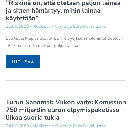
”Riskinä on, että otetaan paljon lainaa
KASVAVISTA
ja sitten hämärtyy, mihin lainaa
METSÄVASTUISTA
käytetään”
–
SUOMEN
11.06.2020
/
Mediassa
/ Kirjoittaja
Eero Heinäluoma
METSÄTALOUTTA
Lue lisää: Mepit näkevät EU:n elvytyksen molemmat puolet –
HE
”Riskinä on, että otetaan paljon lainaa
HEHKUTTIVAT
MAAILMAN
KESTÄVIMMÄKSI,
MAASEUDUN
LUE LISÄÄ
MUTTA
TULEVAISUUS:
BRYSSEL
MEPIT
TUNTEE
NÄKEVÄT
SEN
EU:N
HUONOSTI
ELVYTYKSEN
Turun Sanomat: Viikon väite: Komission
MOLEMMAT
750 miljardin euron elpymispaketissa
PUOLET
liikaa suoria tukia
–
”RISKINÄ
04.06.2020
/
Mediassa
/ Kirjoittaja
Eero Heinäluoma