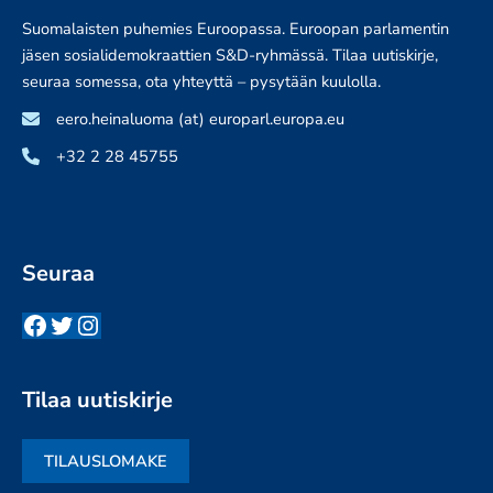
Suomalaisten puhemies Euroopassa. Euroopan parlamentin
jäsen sosialidemokraattien S&D-ryhmässä. Tilaa uutiskirje,
seuraa somessa, ota yhteyttä – pysytään kuulolla.
eero.heinaluoma (at) europarl.europa.eu
+32 2 28 45755
Seuraa
Facebook
Twitter
Instagram
Tilaa uutiskirje
TILAUSLOMAKE