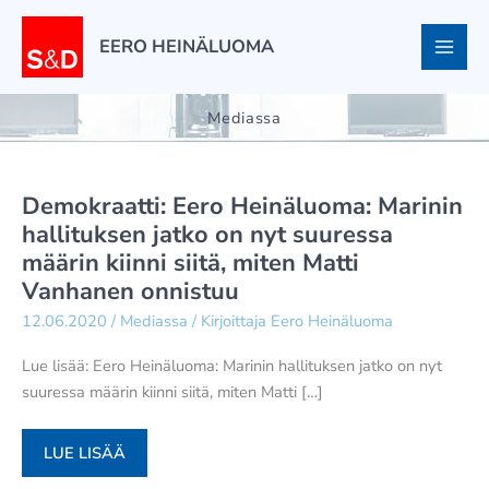
Siirry
sisältöön
EERO HEINÄLUOMA
Mediassa
Demokraatti: Eero Heinäluoma: Marinin
hallituksen jatko on nyt suuressa
määrin kiinni siitä, miten Matti
Vanhanen onnistuu
12.06.2020
/
Mediassa
/ Kirjoittaja
Eero Heinäluoma
Lue lisää: Eero Heinäluoma: Marinin hallituksen jatko on nyt
suuressa määrin kiinni siitä, miten Matti […]
DEMOKRAATTI:
LUE LISÄÄ
EERO