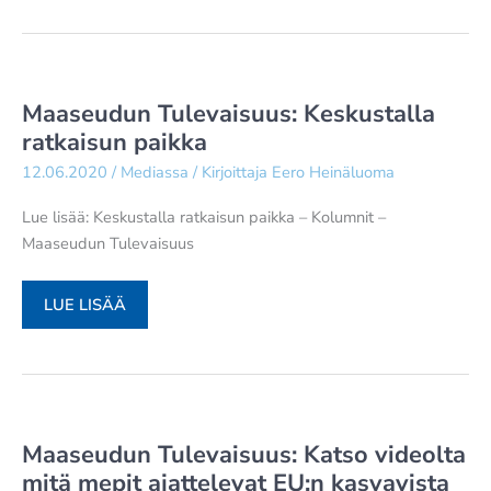
HEINÄLUOMA:
MARININ
HALLITUKSEN
JATKO
Maaseudun Tulevaisuus: Keskustalla
ON
ratkaisun paikka
NYT
12.06.2020
/
Mediassa
/ Kirjoittaja
Eero Heinäluoma
SUURESSA
MÄÄRIN
Lue lisää: Keskustalla ratkaisun paikka – Kolumnit –
KIINNI
Maaseudun Tulevaisuus
SIITÄ,
MITEN
MAASEUDUN
MATTI
LUE LISÄÄ
TULEVAISUUS:
VANHANEN
KESKUSTALLA
ONNISTUU
RATKAISUN
PAIKKA
Maaseudun Tulevaisuus: Katso videolta
mitä mepit ajattelevat EU:n kasvavista