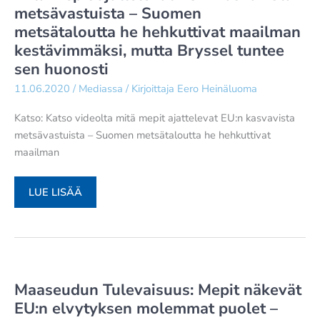
metsävastuista – Suomen
metsätaloutta he hehkuttivat maailman
kestävimmäksi, mutta Bryssel tuntee
sen huonosti
11.06.2020
/
Mediassa
/ Kirjoittaja
Eero Heinäluoma
Katso: Katso videolta mitä mepit ajattelevat EU:n kasvavista
metsävastuista – Suomen metsätaloutta he hehkuttivat
maailman
MAASEUDUN
LUE LISÄÄ
TULEVAISUUS:
KATSO
VIDEOLTA
MITÄ
MEPIT
Maaseudun Tulevaisuus: Mepit näkevät
AJATTELEVAT
EU:n elvytyksen molemmat puolet –
EU:N