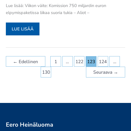
ON,
Lue lisää: Viikon väite: Komission 750 miljardin euron
ETTÄ
elpymispaketissa liikaa suoria tukia – Aliot –
OTETAAN
PALJON
LAINAA
TURUN
LUE LISÄÄ
JA
SANOMAT:
SITTEN
VIIKON
HÄMÄRTYY,
VÄITE:
MIHIN
KOMISSION
←
Edellinen
1
…
122
123
124
…
LAINAA
750
KÄYTETÄÄN”
MILJARDIN
130
Seuraava
→
EURON
ELPYMISPAKETISSA
LIIKAA
SUORIA
TUKIA
Eero Heinäluoma