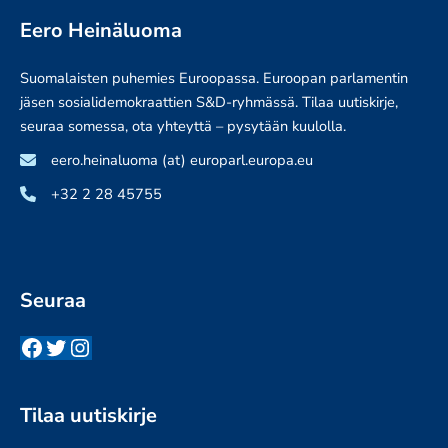
HETKELLÄ
Eero Heinäluoma
MURTO-
OSA
Suomalaisten puhemies Euroopassa. Euroopan parlamentin
JÄÄ
jäsen sosialidemokraattien S&D-ryhmässä. Tilaa uutiskirje,
VALVOJIEN
seuraa somessa, ota yhteyttä – pysytään kuulolla.
HAAVIIN,
MAIDEN
eero.heinaluoma (at) europarl.europa.eu
KÄYTÄNNÖT
+32 2 28 45755
HYVIN
KIRJAVIA
Seuraa
Facebook
Twitter
Instagram
Tilaa uutiskirje