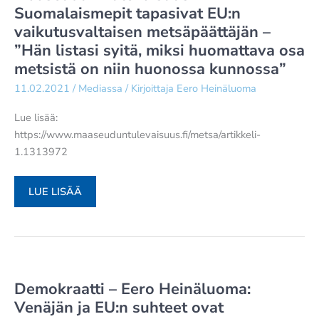
Suomalaismepit tapasivat EU:n
vaikutusvaltaisen metsäpäättäjän –
”Hän listasi syitä, miksi huomattava osa
metsistä on niin huonossa kunnossa”
11.02.2021
/
Mediassa
/ Kirjoittaja
Eero Heinäluoma
Lue lisää:
https://www.maaseuduntulevaisuus.fi/metsa/artikkeli-
1.1313972
MAASEUDUN
LUE LISÄÄ
TULEVAISUUS
–
SUOMALAISMEPIT
TAPASIVAT
EU:N
Demokraatti – Eero Heinäluoma:
VAIKUTUSVALTAISEN
Venäjän ja EU:n suhteet ovat
METSÄPÄÄTTÄJÄN