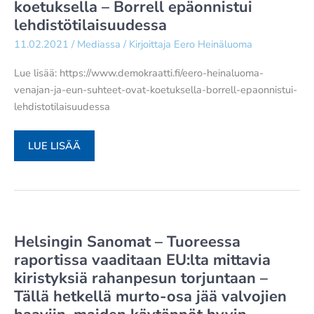
koetuksella – Borrell epäonnistui
–
lehdistötilaisuudessa
”HÄN
LISTASI
11.02.2021
/
Mediassa
/ Kirjoittaja
Eero Heinäluoma
SYITÄ,
Lue lisää: https://www.demokraatti.fi/eero-heinaluoma-
MIKSI
venajan-ja-eun-suhteet-ovat-koetuksella-borrell-epaonnistui-
HUOMATTAVA
lehdistotilaisuudessa
OSA
METSISTÄ
ON
DEMOKRAATTI
LUE LISÄÄ
NIIN
–
HUONOSSA
EERO
KUNNOSSA”
HEINÄLUOMA:
VENÄJÄN
JA
Helsingin Sanomat – Tuoreessa
EU:N
raportissa vaaditaan EU:lta mittavia
SUHTEET
kiristyksiä rahanpesun torjuntaan –
OVAT
Tällä hetkellä murto-osa jää valvojien
KOETUKSELLA
–