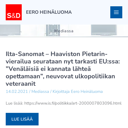
Siirry
sisältöön
EERO HEINÄLUOMA
Mediassa
Ilta-Sanomat – Haaviston Pietarin-
vierailua seurataan nyt tarkasti EU:ssa:
”Venäläisiä ei kannata lähteä
opettamaan”, neuvovat ulkopolitiikan
veteraanit
14.02.2021
/
Mediassa
/ Kirjoittaja
Eero Heinäluoma
Lue lisää: https://www.is.fi/politiikka/art-2000007803096.html
ILTA-
LUE LISÄÄ
SANOMAT