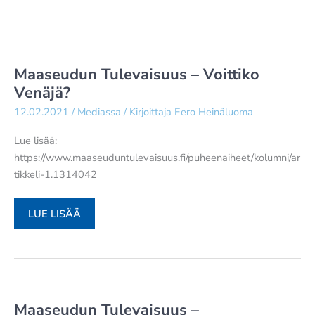
–
HAAVISTON
PIETARIN-
VIERAILUA
Maaseudun Tulevaisuus – Voittiko
SEURATAAN
Venäjä?
NYT
12.02.2021
/
Mediassa
/ Kirjoittaja
Eero Heinäluoma
TARKASTI
EU:SSA:
Lue lisää:
”VENÄLÄISIÄ
https://www.maaseuduntulevaisuus.fi/puheenaiheet/kolumni/ar
EI
tikkeli-1.1314042
KANNATA
LÄHTEÄ
MAASEUDUN
OPETTAMAAN”,
LUE LISÄÄ
TULEVAISUUS
NEUVOVAT
–
ULKOPOLITIIKAN
VOITTIKO
VETERAANIT
VENÄJÄ?
Maaseudun Tulevaisuus –