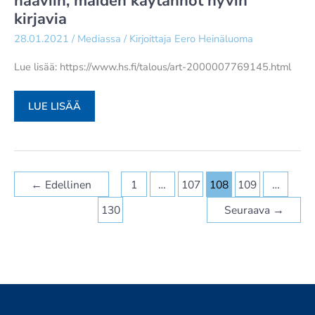
haaviin, maiden käytännöt hyvin
kirjavia
BORRELL
EPÄONNISTUI
28.01.2021
/
Mediassa
/ Kirjoittaja
Eero Heinäluoma
LEHDISTÖTILAISUUDESSA
Lue lisää: https://www.hs.fi/talous/art-2000007769145.html
HELSINGIN
LUE LISÄÄ
SANOMAT
–
TUOREESSA
RAPORTISSA
←
Edellinen
1
…
107
108
109
…
VAADITAAN
EU:LTA
130
Seuraava
→
MITTAVIA
KIRISTYKSIÄ
RAHANPESUN
TORJUNTAAN
–
TÄLLÄ