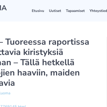
MA
Etusivu
Uutiset
Tapaamiset
Yhteystie
– Tuoreessa raportissa
tavia kiristyksiä
an – Tällä hetkellä
jien haaviin, maiden
avia
äluoma
007769145.html