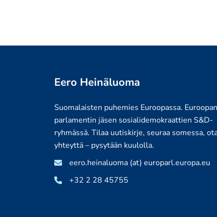
Eero Heinäluoma
Suomalaisten puhemies Euroopassa. Euroopa
parlamentin jäsen sosialidemokraattien S&D-
ryhmässä. Tilaa uutiskirje, seuraa somessa, ot
yhteyttä – pysytään kuulolla.
eero.heinaluoma (at) europarl.europa.eu
+32 2 28 45755