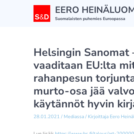
Siirry
EERO HEINÄLUO
sisältöön
Suomalaisten puhemies Euroopassa
Helsingin Sanomat 
vaaditaan EU:lta mit
rahanpesun torjunta
murto-osa jää valvo
käytännöt hyvin kirj
28.01.2021
/
Mediassa
/ Kirjoittaja
Eero Hein
Lue lisää:
https://www.hs.fi/talous/art-2000