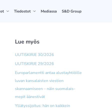
dot
Tiedostot
Mediassa
S&D Group
Lue myös
UUTISKIRJE 30/2026
UUTISKIRJE 29/2026
Europarlamentti antaa alusta­yhtiöille
luvan kansalaisten viestien
skannaamiseen – näin suomalais­
mepit äänestivät
Yllätyssijoitus: hän on kaikkein