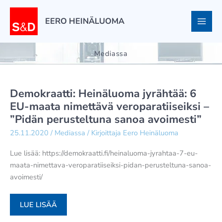
Siirry
sisältöön
EERO HEINÄLUOMA
Mediassa
Demokraatti: Heinäluoma jyrähtää: 6
EU-maata nimettävä veroparatiiseiksi –
”Pidän perusteltuna sanoa avoimesti”
25.11.2020
/
Mediassa
/ Kirjoittaja
Eero Heinäluoma
Lue lisää: https://demokraatti.fi/heinaluoma-jyrahtaa-7-eu-
maata-nimettava-veroparatiiseiksi-pidan-perusteltuna-sanoa-
avoimesti/
DEMOKRAATTI:
LUE LISÄÄ
HEINÄLUOMA