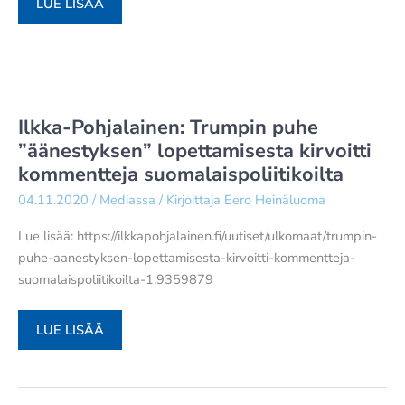
MAASEUDUN
LUE LISÄÄ
TULEVAISUUS:
VAPAAN
MAAILMAN
JOHTAJA
HAUSSA
Ilkka-Pohjalainen: Trumpin puhe
”äänestyksen” lopettamisesta kirvoitti
kommentteja suomalaispoliitikoilta
04.11.2020
/
Mediassa
/ Kirjoittaja
Eero Heinäluoma
Lue lisää: https://ilkkapohjalainen.fi/uutiset/ulkomaat/trumpin-
puhe-aanestyksen-lopettamisesta-kirvoitti-kommentteja-
suomalaispoliitikoilta-1.9359879
ILKKA-
LUE LISÄÄ
POHJALAINEN:
TRUMPIN
PUHE