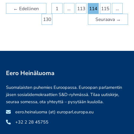
”ÄÄNESTYKSEN”
←
Edellinen
1
…
113
114
115
…
LOPETTAMISESTA
KIRVOITTI
130
Seuraava
→
KOMMENTTEJA
SUOMALAISPOLIITIKOILTA
Eero Heinäluoma
Suomalaisten puhemies Euroopassa. Euroopan parlamentin
jäsen sosialidemokraattien S&D-ryhmässä. Tilaa uutiskirje,
seuraa somessa, ota yhteyttä – pysytään kuulolla.
eero.heinaluoma (at) europarl.europa.eu
+32 2 28 45755