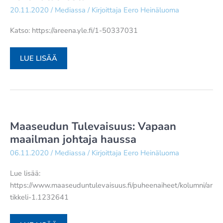
20.11.2020
/
Mediassa
/ Kirjoittaja
Eero Heinäluoma
PUMPULIHÄITÄÄN
–
Katso: https://areena.yle.fi/1-50337031
”SÄ
TEIT
YLEN
MUN
LUE LISÄÄ
AAMU:
ELONI
MITEN
LAULUKSI”
EU-
MAAT
SELVIÄVÄT
Maaseudun Tulevaisuus: Vapaan
KORONATALVESTA
maailman johtaja haussa
06.11.2020
/
Mediassa
/ Kirjoittaja
Eero Heinäluoma
Lue lisää:
https://www.maaseuduntulevaisuus.fi/puheenaiheet/kolumni/ar
tikkeli-1.1232641