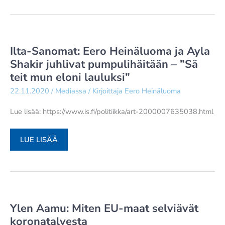
JYRÄHTÄÄ:
6
EU-
MAATA
Ilta-Sanomat: Eero Heinäluoma ja Ayla
NIMETTÄVÄ
Shakir juhlivat pumpulihäitään – ”Sä
VEROPARATIISEIKSI
teit mun eloni lauluksi”
–
”PIDÄN
22.11.2020
/
Mediassa
/ Kirjoittaja
Eero Heinäluoma
PERUSTELTUNA
Lue lisää: https://www.is.fi/politiikka/art-2000007635038.html
SANOA
AVOIMESTI”
ILTA-
LUE LISÄÄ
SANOMAT:
EERO
HEINÄLUOMA
JA
AYLA
Ylen Aamu: Miten EU-maat selviävät
SHAKIR
koronatalvesta
JUHLIVAT