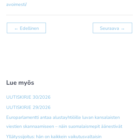
avoimesti/
←
Edellinen
Seuraava
→
Lue myös
UUTISKIRJE 30/2026
UUTISKIRJE 29/2026
Europarlamentti antaa alusta­yhtiöille luvan kansalaisten
viestien skannaamiseen – näin suomalais­mepit äänestivät
Yllätyssijoitus: hän on kaikkein vaikutusvaltaisin