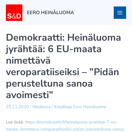
Siirry
sisältöön
EERO HEINÄLUOMA
Demokraatti: Heinäluoma
jyrähtää: 6 EU-maata
nimettävä
veroparatiiseiksi – ”Pidän
perusteltuna sanoa
avoimesti”
25.11.2020
/
Mediassa
/ Kirjoittaja
Eero Heinäluoma
Lue lisää:
https://demokraatti.fi/heinaluoma-jyrahtaa-7-eu-
maata-nimettava-veroparatiiseiksi-pidan-perusteltuna-sanoa-