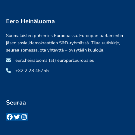
Eero Heinäluoma
Suomalaisten puhemies Euroopassa. Euroopan parlamentin
jäsen sosialidemokraattien S&D-ryhmässä. Tilaa uutiskirje,
seuraa somessa, ota yhteyttä – pysytään kuulolla.
eero.heinaluoma (at) europarl.europa.eu
+32 2 28 45755
Seuraa
Facebook
Twitter
Instagram