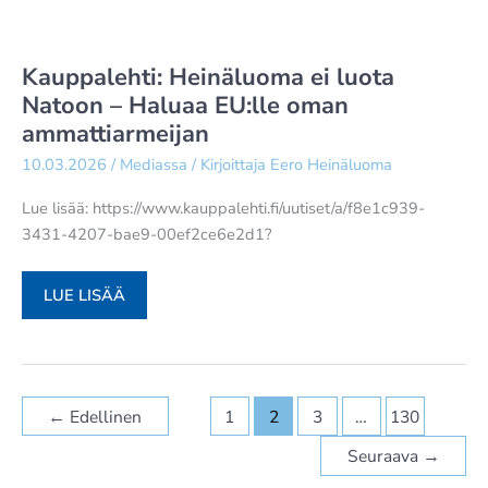
VAROITUS
–
TÄMÄ
Kauppalehti: Heinäluoma ei luota
MUUTOS
Natoon – Haluaa EU:lle oman
VOI
ammattiarmeijan
OLLA
KOHTALOKAS
10.03.2026
/
Mediassa
/ Kirjoittaja
Eero Heinäluoma
Lue lisää: https://www.kauppalehti.fi/uutiset/a/f8e1c939-
3431-4207-bae9-00ef2ce6e2d1?
KAUPPALEHTI:
LUE LISÄÄ
HEINÄLUOMA
EI
LUOTA
NATOON
←
Edellinen
1
2
3
…
130
–
HALUAA
Seuraava
→
EU:LLE