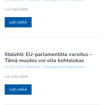
ON
Lue lisää täältä.
TÄNÄÄN
VAIN
DEMOKRAATTI:
TOISENSA
LUE LISÄÄ
EUROOPPALAISILLA
ON
VAIN
TOISENSA
Iltalehti: EU-parlamentilta varoitus –
Tämä muutos voi olla kohtalokas
07.05.2026
/
Mediassa
/ Kirjoittaja
Eero Heinäluoma
Lue lisää täältä.
ILTALEHTI:
LUE LISÄÄ
EU-
PARLAMENTILTA