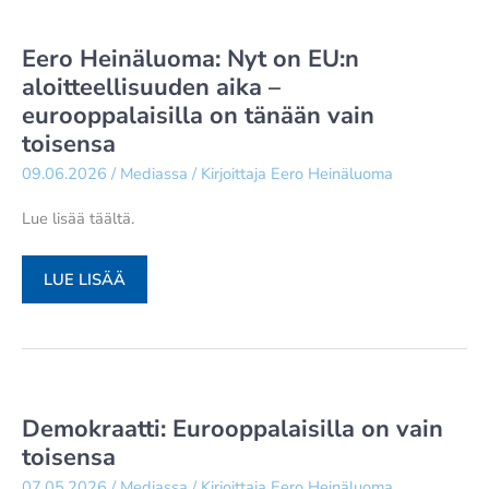
EU:N
PUOLUSTUSTA
Eero Heinäluoma: Nyt on EU:n
–
aloitteellisuuden aika –
”ERITYISESTI
eurooppalaisilla on tänään vain
SUOMALAISTEN
toisensa
ETU”
09.06.2026
/
Mediassa
/ Kirjoittaja
Eero Heinäluoma
Lue lisää täältä.
EERO
LUE LISÄÄ
HEINÄLUOMA:
NYT
ON
EU:N
ALOITTEELLISUUDEN
Demokraatti: Eurooppalaisilla on vain
AIKA
toisensa
–
07.05.2026
/
Mediassa
/ Kirjoittaja
Eero Heinäluoma
EUROOPPALAISILLA