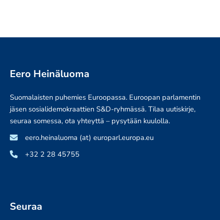
OMAN
AMMATTIARMEIJAN
Eero Heinäluoma
Suomalaisten puhemies Euroopassa. Euroopan parlamentin
jäsen sosialidemokraattien S&D-ryhmässä. Tilaa uutiskirje,
seuraa somessa, ota yhteyttä – pysytään kuulolla.
eero.heinaluoma (at) europarl.europa.eu
+32 2 28 45755
Seuraa