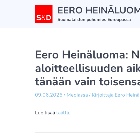
Siirry
EERO HEINÄLUO
sisältöön
Suomalaisten puhemies Euroopassa
Eero Heinäluoma: N
aloitteellisuuden ai
tänään vain toisens
09.06.2026
/
Mediassa
/ Kirjoittaja
Eero Hein
Lue lisää
täältä
.