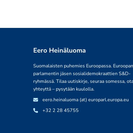
Eero Heinäluoma
Suomalaisten puhemies Euroopassa. Euroopa
parlamentin jäsen sosialidemokraattien S&D-
ryhmässä. Tilaa uutiskirje, seuraa somessa, ot
yhteyttä – pysytään kuulolla.
eero.heinaluoma (at) europarl.europa.eu
+32 2 28 45755