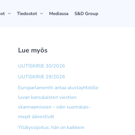
dot
Tiedostot
Mediassa
S&D Group
Lue myös
UUTISKIRJE 30/2026
UUTISKIRJE 29/2026
Europarlamentti antaa alusta­yhtiöille
luvan kansalaisten viestien
skannaamiseen – näin suomalais­
mepit äänestivät
Yllätyssijoitus: hän on kaikkein