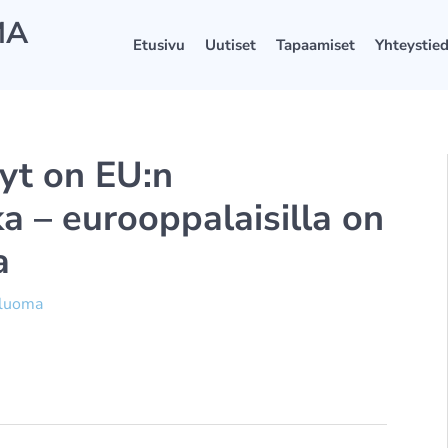
MA
Etusivu
Uutiset
Tapaamiset
Yhteystie
yt on EU:n
ka – eurooppalaisilla on
a
äluoma