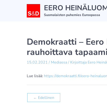
Siirry
EERO HEINÄLUO
sisältöön
Suomalaisten puhemies Euroopassa
Demokraatti – Eero
rauhoittava tapaam
15.02.2021
/
Mediassa
/ Kirjoittaja
Eero Hein
Lue lisää:
https://demokraatti.fi/eero-heinalu
←
Edellinen