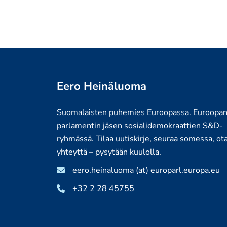
Eero Heinäluoma
Suomalaisten puhemies Euroopassa. Euroopa
parlamentin jäsen sosialidemokraattien S&D-
ryhmässä. Tilaa uutiskirje, seuraa somessa, ot
yhteyttä – pysytään kuulolla.
eero.heinaluoma (at) europarl.europa.eu
+32 2 28 45755