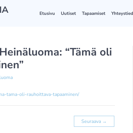
MA
Etusivu
Uutiset
Tapaamiset
Yhteystie
 Heinäluoma: “Tämä oli
inen”
äluoma
oma-tama-oli-rauhoittava-tapaaminen/
Seuraava
→