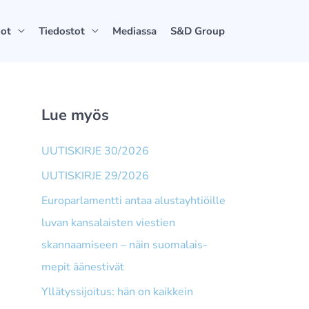
dot
Tiedostot
Mediassa
S&D Group
Lue myös
UUTISKIRJE 30/2026
UUTISKIRJE 29/2026
Europarlamentti antaa alusta­yhtiöille
luvan kansalaisten viestien
skannaamiseen – näin suomalais­
mepit äänestivät
Yllätyssijoitus: hän on kaikkein