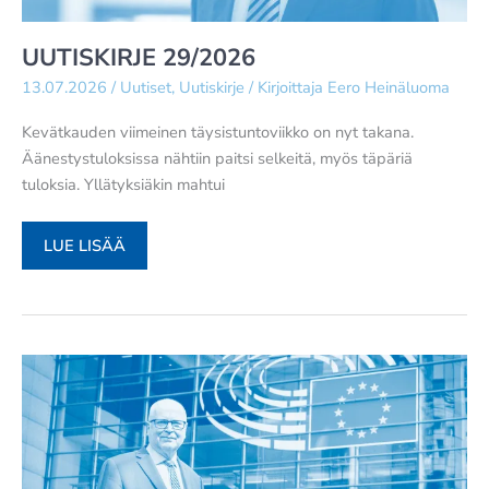
UUTISKIRJE 29/2026
13.07.2026
/
Uutiset
,
Uutiskirje
/ Kirjoittaja
Eero Heinäluoma
Kevätkauden viimeinen täysistuntoviikko on nyt takana.
Äänestystuloksissa nähtiin paitsi selkeitä, myös täpäriä
tuloksia. Yllätyksiäkin mahtui
UUTISKIRJE
LUE LISÄÄ
29/2026