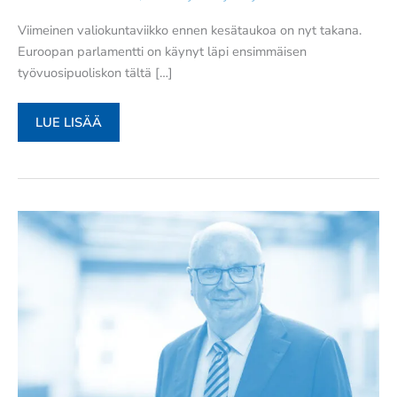
Viimeinen valiokuntaviikko ennen kesätaukoa on nyt takana.
Euroopan parlamentti on käynyt läpi ensimmäisen
työvuosipuoliskon tältä […]
UUTISKIRJE
LUE LISÄÄ
30/2026