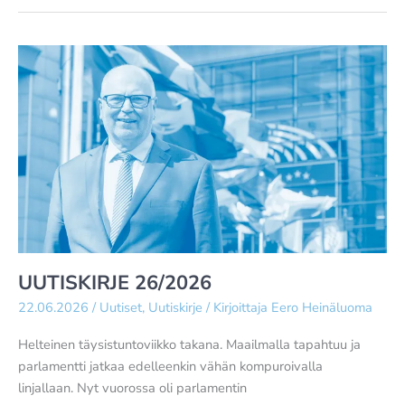
UUTISKIRJE 26/2026
22.06.2026
/
Uutiset
,
Uutiskirje
/ Kirjoittaja
Eero Heinäluoma
Helteinen täysistuntoviikko takana. Maailmalla tapahtuu ja
parlamentti jatkaa edelleenkin vähän kompuroivalla
linjallaan. Nyt vuorossa oli parlamentin