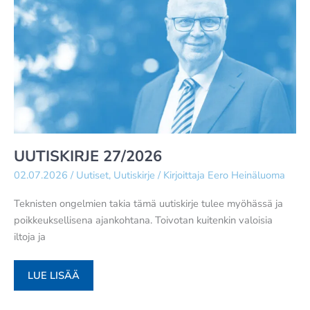
UUTISKIRJE 27/2026
02.07.2026
/
Uutiset
,
Uutiskirje
/ Kirjoittaja
Eero Heinäluoma
Teknisten ongelmien takia tämä uutiskirje tulee myöhässä ja
poikkeuksellisena ajankohtana. Toivotan kuitenkin valoisia
iltoja ja
UUTISKIRJE
LUE LISÄÄ
27/2026