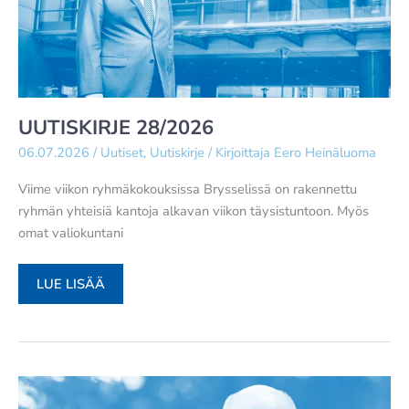
UUTISKIRJE 28/2026
06.07.2026
/
Uutiset
,
Uutiskirje
/ Kirjoittaja
Eero Heinäluoma
Viime viikon ryhmäkokouksissa Brysselissä on rakennettu
ryhmän yhteisiä kantoja alkavan viikon täysistuntoon. Myös
omat valiokuntani
UUTISKIRJE
LUE LISÄÄ
28/2026