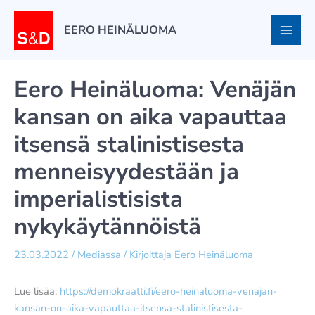
Siirry
sisältöön
EERO HEINÄLUOMA
Eero Heinäluoma: Venäjän
kansan on aika vapauttaa
itsensä stalinistisesta
menneisyydestään ja
imperialistisista
nykykäytännöistä
23.03.2022
/
Mediassa
/ Kirjoittaja
Eero Heinäluoma
Lue lisää:
https://demokraatti.fi/eero-heinaluoma-venajan-
kansan-on-aika-vapauttaa-itsensa-stalinistisesta-