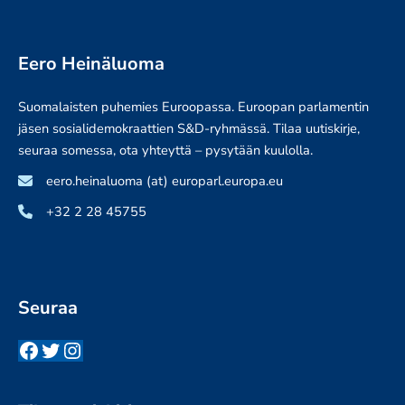
Eero Heinäluoma
Suomalaisten puhemies Euroopassa. Euroopan parlamentin
jäsen sosialidemokraattien S&D-ryhmässä. Tilaa uutiskirje,
seuraa somessa, ota yhteyttä – pysytään kuulolla.
eero.heinaluoma (at) europarl.europa.eu
+32 2 28 45755
Seuraa
Facebook
Twitter
Instagram