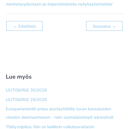
menneisyydestaan-ja-imperialistisista-nykykaytannoista/
←
Edellinen
Seuraava
→
Lue myös
UUTISKIRJE 30/2026
UUTISKIRJE 29/2026
Europarlamentti antaa alusta­yhtiöille luvan kansalaisten
viestien skannaamiseen – näin suomalais­mepit äänestivät
Yllätyssijoitus: hän on kaikkein vaikutusvaltaisin