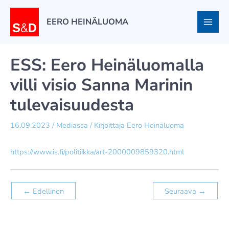
Siirry
sisältöön
EERO HEINÄLUOMA
ESS: Eero Heinäluomalla
villi visio Sanna Marinin
tulevaisuudesta
16.09.2023
/
Mediassa
/ Kirjoittaja
Eero Heinäluoma
https://www.is.fi/politiikka/art-2000009859320.html
←
Edellinen
Seuraava
→