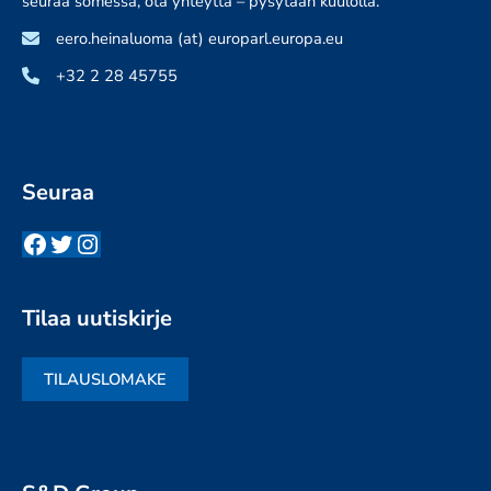
seuraa somessa, ota yhteyttä – pysytään kuulolla.
eero.heinaluoma (at) europarl.europa.eu
+32 2 28 45755
Seuraa
Facebook
Twitter
Instagram
Tilaa uutiskirje
TILAUSLOMAKE