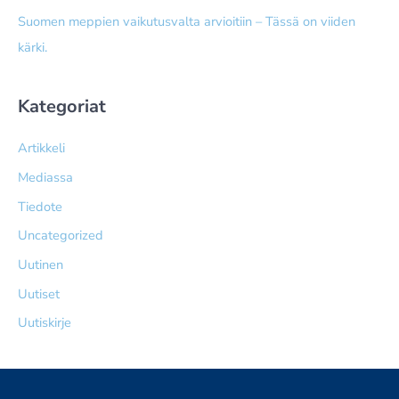
Suomen meppien vaikutusvalta arvioitiin – Tässä on viiden
kärki.
Kategoriat
Artikkeli
Mediassa
Tiedote
Uncategorized
Uutinen
Uutiset
Uutiskirje