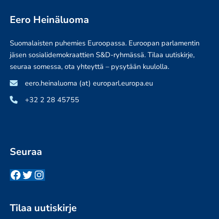
Eero Heinäluoma
Suomalaisten puhemies Euroopassa. Euroopan parlamentin
jäsen sosialidemokraattien S&D-ryhmässä. Tilaa uutiskirje,
seuraa somessa, ota yhteyttä – pysytään kuulolla.
eero.heinaluoma (at) europarl.europa.eu
+32 2 28 45755
Seuraa
Facebook
Twitter
Instagram
Tilaa uutiskirje