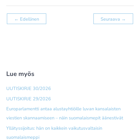
←
Edellinen
Seuraava
→
Lue myös
UUTISKIRJE 30/2026
UUTISKIRJE 29/2026
Europarlamentti antaa alusta­yhtiöille luvan kansalaisten
viestien skannaamiseen – näin suomalais­mepit äänestivät
Yllätyssijoitus: hän on kaikkein vaikutusvaltaisin
suomalaismeppi