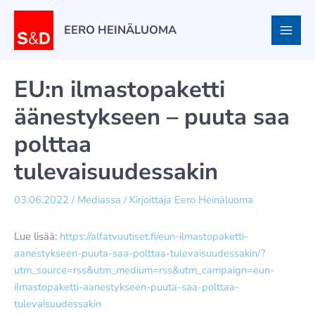
Siirry
sisältöön
EERO HEINÄLUOMA
EU:n ilmastopaketti
äänestykseen – puuta saa
polttaa
tulevaisuudessakin
03.06.2022
/
Mediassa
/ Kirjoittaja
Eero Heinäluoma
Lue lisää:
https://alfatvuutiset.fi/eun-ilmastopaketti-
aanestykseen-puuta-saa-polttaa-tulevaisuudessakin/?
utm_source=rss&utm_medium=rss&utm_campaign=eun-
ilmastopaketti-aanestykseen-puuta-saa-polttaa-
tulevaisuudessakin