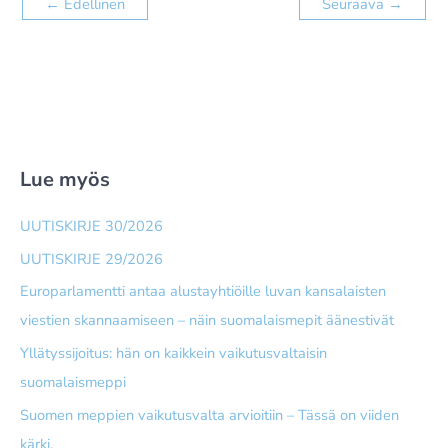
←
Edellinen
Seuraava
→
Lue myös
UUTISKIRJE 30/2026
UUTISKIRJE 29/2026
Europarlamentti antaa alusta­yhtiöille luvan kansalaisten
viestien skannaamiseen – näin suomalais­mepit äänestivät
Yllätyssijoitus: hän on kaikkein vaikutusvaltaisin
suomalaismeppi
Suomen meppien vaikutusvalta arvioitiin – Tässä on viiden
kärki.