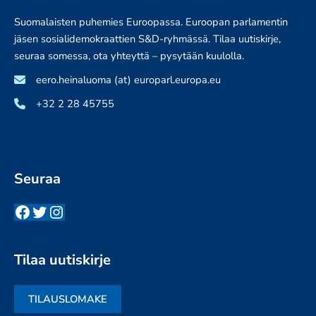
Suomalaisten puhemies Euroopassa. Euroopan parlamentin
jäsen sosialidemokraattien S&D-ryhmässä. Tilaa uutiskirje,
seuraa somessa, ota yhteyttä – pysytään kuulolla.
eero.heinaluoma (at) europarl.europa.eu
+32 2 28 45755
Seuraa
Facebook
Twitter
Instagram
Tilaa uutiskirje
TILAUSLOMAKE