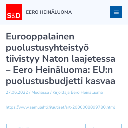
Siirry
sisältöön
EERO HEINÄLUOMA
Eurooppalainen
puolustusyhteistyö
tiivistyy Naton laajetessa
– Eero Heinäluoma: EU:n
puolustusbudjetti kasvaa
27.06.2022
/
Mediassa
/ Kirjoittaja
Eero Heinäluoma
https://www.aamulehti.fi/uutiset/art-2000008899780.html