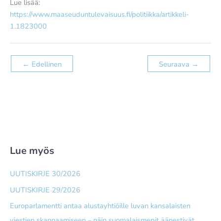
Lue lisää:
https://www.maaseuduntulevaisuus.fi/politiikka/artikkeli-
1.1823000
←
Edellinen
Seuraava
→
Lue myös
UUTISKIRJE 30/2026
UUTISKIRJE 29/2026
Europarlamentti antaa alusta­yhtiöille luvan kansalaisten
viestien skannaamiseen – näin suomalais­mepit äänestivät