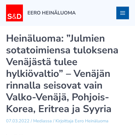
Siirry
sisältöön
EERO HEINÄLUOMA
Heinäluoma: ”Julmien
sotatoimiensa tuloksena
Venäjästä tulee
hylkiövaltio” – Venäjän
rinnalla seisovat vain
Valko-Venäjä, Pohjois-
Korea, Eritrea ja Syyria
07.03.2022
/
Mediassa
/ Kirjoittaja
Eero Heinäluoma