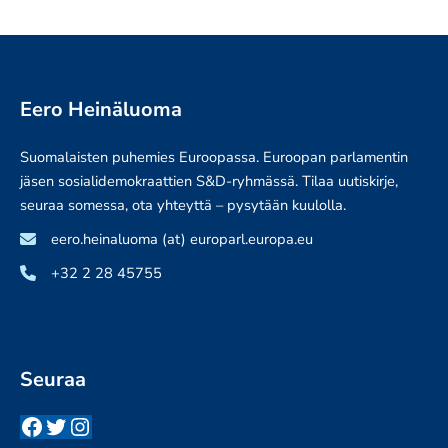
Eero Heinäluoma
Suomalaisten puhemies Euroopassa. Euroopan parlamentin
jäsen sosialidemokraattien S&D-ryhmässä. Tilaa uutiskirje,
seuraa somessa, ota yhteyttä – pysytään kuulolla.
eero.heinaluoma (at) europarl.europa.eu
+32 2 28 45755
Seuraa
Facebook
Twitter
Instagram