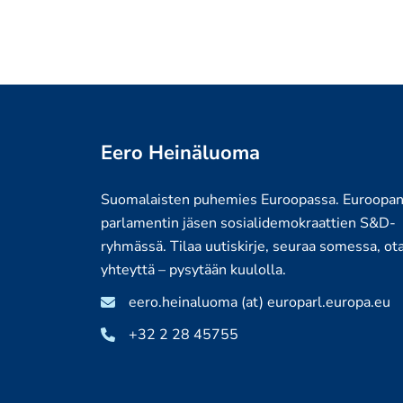
Eero Heinäluoma
Suomalaisten puhemies Euroopassa. Euroopa
parlamentin jäsen sosialidemokraattien S&D-
ryhmässä. Tilaa uutiskirje, seuraa somessa, ot
yhteyttä – pysytään kuulolla.
eero.heinaluoma (at) europarl.europa.eu
+32 2 28 45755