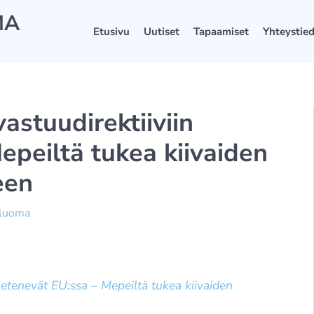
MA
Etusivu
Uutiset
Tapaamiset
Yhteystie
astuudirektiiviin
epeiltä tukea kiivaiden
een
äluoma
n etenevät EU:ssa – Mepeiltä tukea kiivaiden