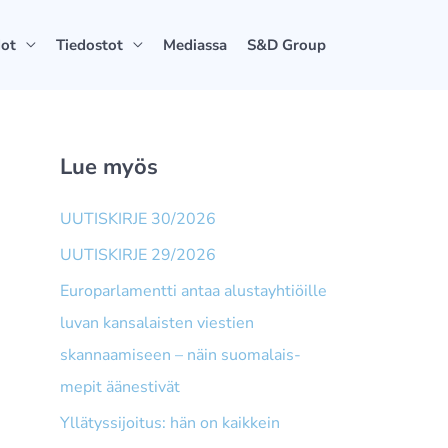
dot
Tiedostot
Mediassa
S&D Group
Lue myös
UUTISKIRJE 30/2026
UUTISKIRJE 29/2026
Europarlamentti antaa alusta­yhtiöille
luvan kansalaisten viestien
skannaamiseen – näin suomalais­
mepit äänestivät
Yllätyssijoitus: hän on kaikkein