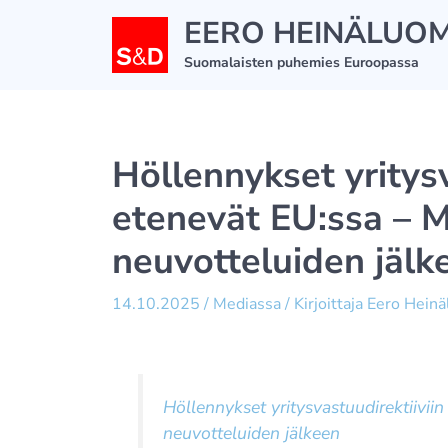
Siirry
EERO HEINÄLUO
sisältöön
Suomalaisten puhemies Euroopassa
Höllennykset yritysv
etenevät EU:ssa – M
neuvotteluiden jälk
14.10.2025
/
Mediassa
/ Kirjoittaja
Eero Hein
Höllennykset yritysvastuudirektiivii
neuvotteluiden jälkeen