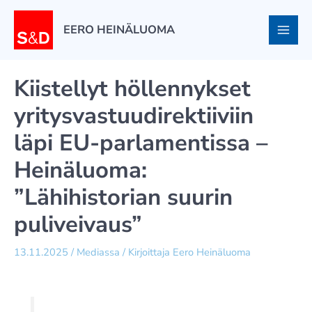
Siirry
sisältöön
EERO HEINÄLUOMA
Kiistellyt höllennykset
yritysvastuudirektiiviin
läpi EU-parlamentissa –
Heinäluoma:
”Lähihistorian suurin
puliveivaus”
13.11.2025
/
Mediassa
/ Kirjoittaja
Eero Heinäluoma