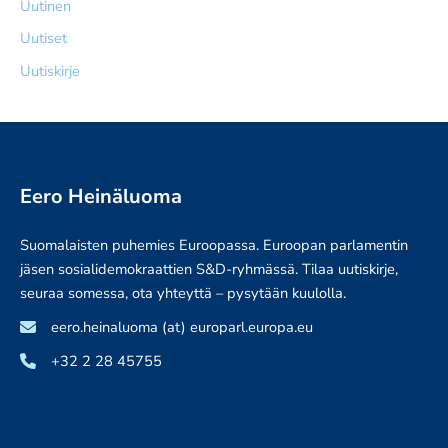
Uutinen
Uutiset
Uutiskirje
Eero Heinäluoma
Suomalaisten puhemies Euroopassa. Euroopan parlamentin
jäsen sosialidemokraattien S&D-ryhmässä. Tilaa uutiskirje,
seuraa somessa, ota yhteyttä – pysytään kuulolla.
eero.heinaluoma (at) europarl.europa.eu
+32 2 28 45755