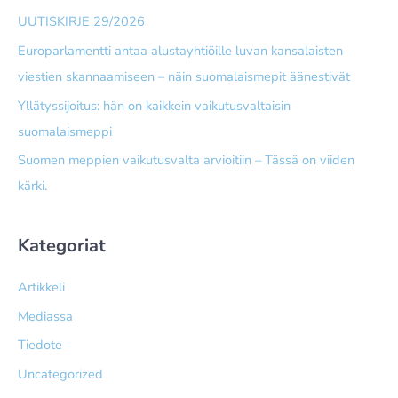
UUTISKIRJE 29/2026
Europarlamentti antaa alusta­yhtiöille luvan kansalaisten
viestien skannaamiseen – näin suomalais­mepit äänestivät
Yllätyssijoitus: hän on kaikkein vaikutusvaltaisin
suomalaismeppi
Suomen meppien vaikutusvalta arvioitiin – Tässä on viiden
kärki.
Kategoriat
Artikkeli
Mediassa
Tiedote
Uncategorized