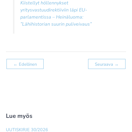
Kiistellyt höllennykset
yritysvastuudirektiiviin läpi EU-
parlamentissa – Heinäluoma:
”Lähihistorian suurin puliveivaus”
←
Edellinen
Seuraava
→
Lue myös
UUTISKIRJE 30/2026