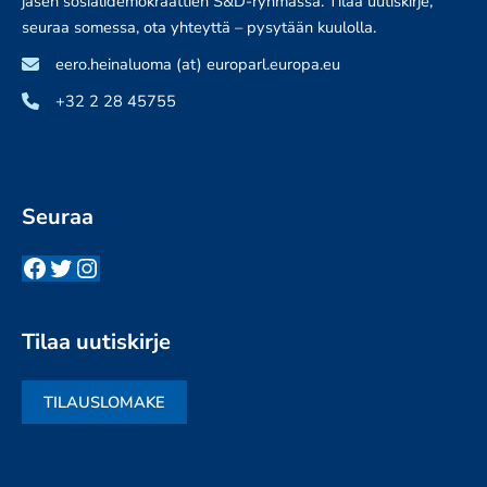
jäsen sosialidemokraattien S&D-ryhmässä. Tilaa uutiskirje,
seuraa somessa, ota yhteyttä – pysytään kuulolla.
eero.heinaluoma (at) europarl.europa.eu
+32 2 28 45755
Seuraa
Facebook
Twitter
Instagram
Tilaa uutiskirje
TILAUSLOMAKE