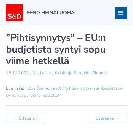
Siirry
sisältöön
EERO HEINÄLUOMA
”Pihtisynnytys” – EU:n
budjetista syntyi sopu
viime hetkellä
15.11.2022
/
Mediassa
/ Kirjoittaja
Eero Heinäluoma
Lue lisää:
https://demokraatti.fi/pihtisynnytys-eun-budjetista-
syntyi-sopu-viime-hetkella/
←
Edellinen
Seuraava
→