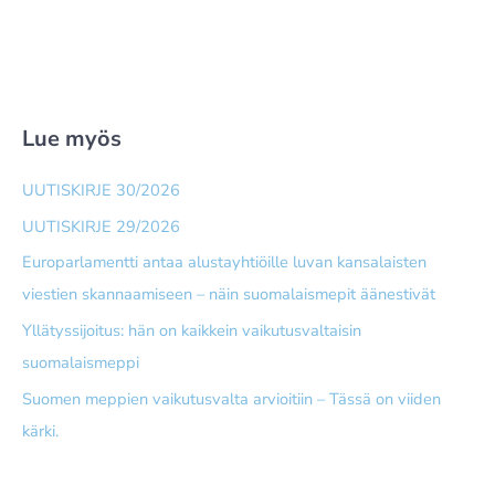
Lue myös
UUTISKIRJE 30/2026
UUTISKIRJE 29/2026
Europarlamentti antaa alusta­yhtiöille luvan kansalaisten
viestien skannaamiseen – näin suomalais­mepit äänestivät
Yllätyssijoitus: hän on kaikkein vaikutusvaltaisin
suomalaismeppi
Suomen meppien vaikutusvalta arvioitiin – Tässä on viiden
kärki.