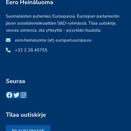
Eero Heinäluoma
Suomalaisten puhemies Euroopassa. Euroopan parlamentin
jäsen sosialidemokraattien S&D-ryhmässä. Tilaa uutiskirje,
seuraa somessa, ota yhteyttä – pysytään kuulolla.
eero.heinaluoma (at) europarl.europa.eu
+32 2 28 45755
Seuraa
Facebook
Twitter
Instagram
Tilaa uutiskirje
TILAUSLOMAKE