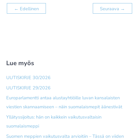
←
Edellinen
Seuraava
→
Lue myös
UUTISKIRJE 30/2026
UUTISKIRJE 29/2026
Europarlamentti antaa alusta­yhtiöille luvan kansalaisten
viestien skannaamiseen – näin suomalais­mepit äänestivät
Yllätyssijoitus: hän on kaikkein vaikutusvaltaisin
suomalaismeppi
Suomen meppien vaikutusvalta arvioitiin – Tässä on viiden