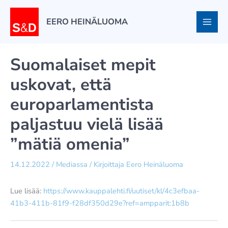
Siirry
sisältöön
EERO HEINÄLUOMA
Suomalaiset mepit
uskovat, että
europarlamentista
paljastuu vielä lisää
”mätiä omenia”
14.12.2022
/
Mediassa
/ Kirjoittaja
Eero Heinäluoma
Lue lisää:
https://www.kauppalehti.fi/uutiset/kl/4c3efbaa-
41b3-411b-81f9-f28df350d29e?ref=ampparit:1b8b