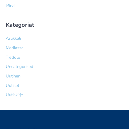
kärki.
Kategoriat
Artikkeli
Mediassa
Tiedote
Uncategorized
Uutinen
Uutiset
Uutiskirje