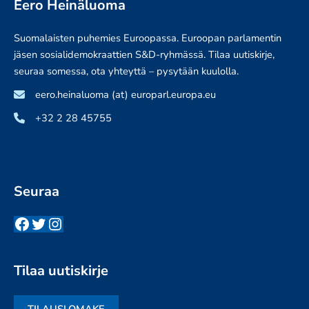
Eero Heinäluoma
Suomalaisten puhemies Euroopassa. Euroopan parlamentin
jäsen sosialidemokraattien S&D-ryhmässä. Tilaa uutiskirje,
seuraa somessa, ota yhteyttä – pysytään kuulolla.
eero.heinaluoma (at) europarl.europa.eu
+32 2 28 45755
Seuraa
Facebook
Twitter
Instagram
Tilaa uutiskirje
TILAUSLOMAKE