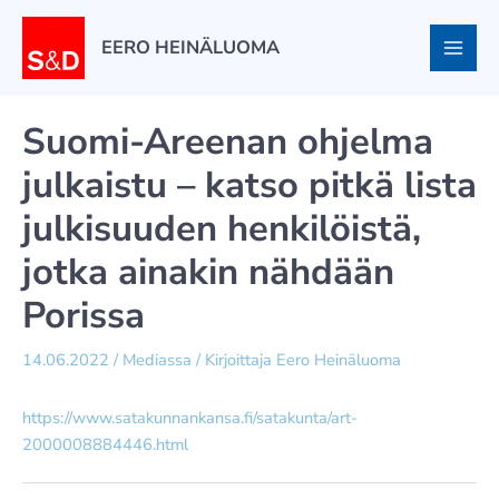
Siirry
sisältöön
EERO HEINÄLUOMA
Suomi-Areenan ohjelma
julkaistu – katso pitkä lista
julkisuuden henkilöistä,
jotka ainakin nähdään
Porissa
14.06.2022
/
Mediassa
/ Kirjoittaja
Eero Heinäluoma
https://www.satakunnankansa.fi/satakunta/art-
2000008884446.html