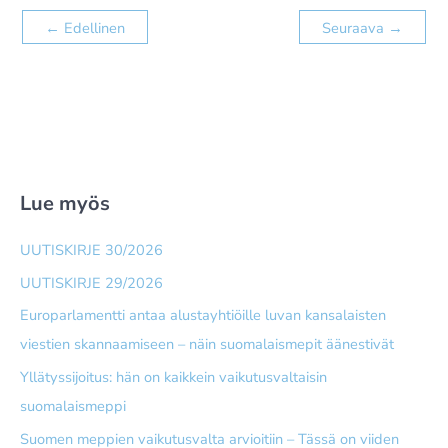
←
Edellinen
Seuraava
→
Lue myös
UUTISKIRJE 30/2026
UUTISKIRJE 29/2026
Europarlamentti antaa alusta­yhtiöille luvan kansalaisten
viestien skannaamiseen – näin suomalais­mepit äänestivät
Yllätyssijoitus: hän on kaikkein vaikutusvaltaisin
suomalaismeppi
Suomen meppien vaikutusvalta arvioitiin – Tässä on viiden