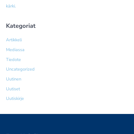
kärki.
Kategoriat
Artikkeli
Mediassa
Tiedote
Uncategorized
Uutinen
Uutiset
Uutiskirje