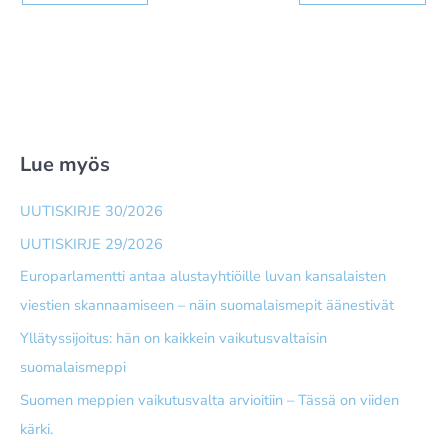
Lue myös
UUTISKIRJE 30/2026
UUTISKIRJE 29/2026
Europarlamentti antaa alusta­yhtiöille luvan kansalaisten
viestien skannaamiseen – näin suomalais­mepit äänestivät
Yllätyssijoitus: hän on kaikkein vaikutusvaltaisin
suomalaismeppi
Suomen meppien vaikutusvalta arvioitiin – Tässä on viiden
kärki.