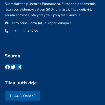
Suomalaisten puhemies Euroopassa. Euroopan parlamentin
jäsen sosialidemokraattien S&D-ryhmässä. Tilaa uutiskirje,
seuraa somessa, ota yhteyttä – pysytään kuulolla.
eero.heinaluoma (at) europarl.europa.eu
+32 2 28 45755
Seuraa
Facebook
Twitter
Instagram
Tilaa uutiskirje
TILAUSLOMAKE