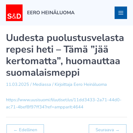
Siirry
sisältöön
EERO HEINÄLUOMA
Uudesta puolustusvelasta
repesi heti – Tämä ”jää
kertomatta”, huomauttaa
suomalaismeppi
11.03.2025
/
Mediassa
/ Kirjoittaja
Eero Heinäluoma
https://www.uusisuomi.fi/uutiset/us/11dd3433-2a71-44d0-
ac71-4bef8f97ff34?ref=ampparit:4644
←
Edellinen
Seuraava
→