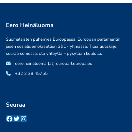
Eero Heinäluoma
Suomalaisten puhemies Euroopassa. Euroopan parlamentin
jäsen sosialidemokraattien S&D-ryhmässä. Tilaa uutiskirje,
seuraa somessa, ota yhteyttä – pysytään kuulolla.
eero.heinaluoma (at) europarl.europa.eu
+32 2 28 45755
Seuraa
Facebook
Twitter
Instagram