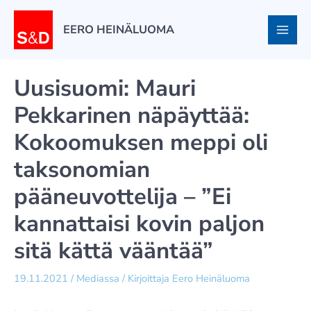
Siirry
sisältöön
EERO HEINÄLUOMA
Uusisuomi: Mauri
Pekkarinen näpäyttää:
Kokoomuksen meppi oli
taksonomian
pääneuvottelija – ”Ei
kannattaisi kovin paljon
sitä kättä vääntää”
19.11.2021
/
Mediassa
/ Kirjoittaja
Eero Heinäluoma