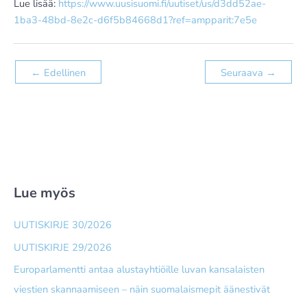
Lue lisää:
https://www.uusisuomi.fi/uutiset/us/d3dd52ae-
1ba3-48bd-8e2c-d6f5b84668d1?ref=ampparit:7e5e
←
Edellinen
Seuraava
→
Lue myös
UUTISKIRJE 30/2026
UUTISKIRJE 29/2026
Europarlamentti antaa alusta­yhtiöille luvan kansalaisten
viestien skannaamiseen – näin suomalais­mepit äänestivät