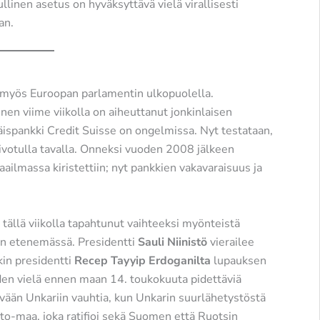
linen asetus on hyväksyttävä vielä virallisesti
an.
ä myös Euroopan parlamentin ulkopuolella.
nen viime viikolla on aiheuttanut jonkinlaisen
ispankki Credit Suisse on ongelmissa. Nyt testataan,
ivotulla tavalla. Onneksi vuoden 2008 jälkeen
ailmassa kiristettiin; nyt pankkien vakavaraisuus ja
llä viikolla tapahtunut vaihteeksi myönteistä
on etenemässä. Presidentti
Sauli Niinistö
vierailee
kin presidentti
Recep Tayyip Erdoganilta
lupauksen
yden vielä ennen maan 14. toukokuuta pidettäviä
evään Unkariin vauhtia, kun Unkarin suurlähetystöstä
Nato-maa, joka ratifioi sekä Suomen että Ruotsin