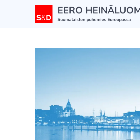
Siirry
EERO HEINÄLUO
sisältöön
Suomalaisten puhemies Euroopassa