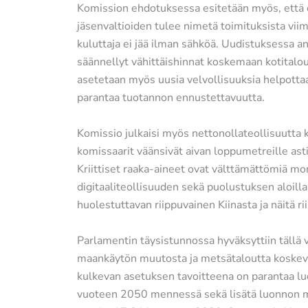
Komission ehdotuksessa esitetään myös, että
jäsenvaltioiden tulee nimetä toimituksista viim
kuluttaja ei jää ilman sähköä. Uudistuksessa a
säännellyt vähittäishinnat koskemaan kotitalouk
asetetaan myös uusia velvollisuuksia helpottaa
parantaa tuotannon ennustettavuutta.
Komissio julkaisi myös nettonollateollisuutta
komissaarit väänsivät aivan loppumetreille asti
Kriittiset raaka-aineet ovat välttämättömiä moni
digitaaliteollisuuden sekä puolustuksen aloill
huolestuttavan riippuvainen Kiinasta ja näitä 
Parlamentin täysistunnossa hyväksyttiin tällä
maankäytön muutosta ja metsätaloutta koske
kulkevan asetuksen tavoitteena on parantaa luon
vuoteen 2050 mennessä sekä lisätä luonnon 