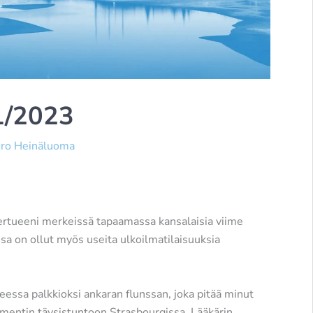
1/2023
ro Heinäluoma
ertueeni merkeissä tapaamassa kansalaisia viime
ssa on ollut myös useita ulkoilmatilaisuuksia
essa palkkioksi ankaran flunssan, joka pitää minut
amentin täysistuntoon Strasbourgissa. Lääkärin