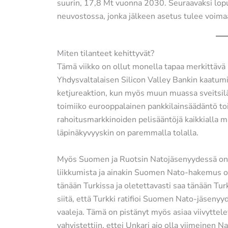
suurin, 17,8 Mt vuonna 2030. Seuraavaksi lopul
neuvostossa, jonka jälkeen asetus tulee voima
Miten tilanteet kehittyvät?
Tämä viikko on ollut monella tapaa merkittäv
Yhdysvaltalaisen Silicon Valley Bankin kaatumi
ketjureaktion, kun myös muun muassa sveitsilä
toimiiko eurooppalainen pankkilainsäädäntö to
rahoitusmarkkinoiden pelisääntöjä kaikkialla ma
läpinäkyvyyskin on paremmalla tolalla.
Myös Suomen ja Ruotsin Natojäsenyydessä on tä
liikkumista ja ainakin Suomen Nato-hakemus 
tänään Turkissa ja oletettavasti saa tänään Tur
siitä, että Turkki ratifioi Suomen Nato-jäseny
vaaleja. Tämä on pistänyt myös asiaa viivyttel
vahvistettiin, ettei Unkari aio olla viimeinen 