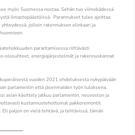
ulee myös Suomessa nostaa. Sehän tuo viimekädessä
nystä ilmastopäästöissä. Parannukset tulee ajoittaa
 yhteydessä, jolloin rakennuksen elinkaari ja
 huomioon.
giatehokkuuden parantamisessa riittävästi
asto-olosuhteet, energiajärjestelmät ja rakennuskannat
alkuperäisestä vuoden 2021 ehdotuksesta nykypäivään
pan parlamentin että jäsenmaiden työn tuloksena.
ksi asian käsittely jatkuu parlamentin, neuvoston ja
ivottavasti kustannustehottomat pakkoremontit
. Eli paljon on vielä tehtävä, ja tehtävissä, tämän