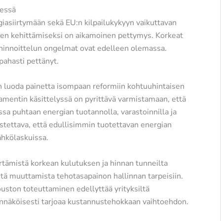
essä
giasiirtymään sekä EU:n kilpailukykyyn vaikuttavan
en kehittämiseksi on aikamoinen pettymys. Korkeat
ahinnoittelun ongelmat ovat edelleen olemassa.
pahasti pettänyt.
n luoda painetta isompaan reformiin kohtuuhintaisen
lamentin käsittelyssä on pyrittävä varmistamaan, että
sa puhtaan energian tuotannolla, varastoinnilla ja
stettava, että edullisimmin tuotettavan energian
hkölaskuissa.
rtämistä korkean kulutuksen ja hinnan tunneilta
tä muuttamista tehotasapainon hallinnan tarpeisiin.
ouston toteuttaminen edellyttää yrityksiltä
odennäköisesti tarjoaa kustannustehokkaan vaihtoehdon.