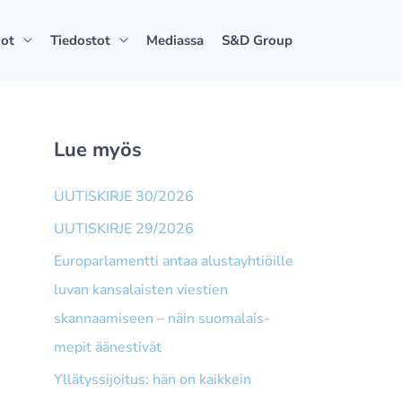
dot
Tiedostot
Mediassa
S&D Group
Lue myös
UUTISKIRJE 30/2026
UUTISKIRJE 29/2026
Europarlamentti antaa alusta­yhtiöille
luvan kansalaisten viestien
skannaamiseen – näin suomalais­
mepit äänestivät
Yllätyssijoitus: hän on kaikkein