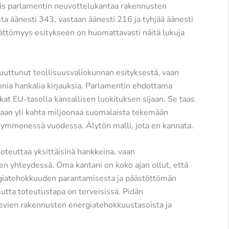
siis parlamentin neuvottelukantaa rakennusten
ta äänesti 343, vastaan äänesti 216 ja tyhjää äänesti
ättömyys esitykseen on huomattavasti näitä lukuja
muuttunut teollisuusvaliokunnan esityksestä, vaan
nia hankalia kirjauksia. Parlamentin ehdottama
at EU-tasolla kansallisen luokituksen sijaan. Se taas
ukaan yli kahta miljoonaa suomalaista tekemään
kymmenessä vuodessa. Älytön malli, jota en kannata.
oteuttaa yksittäisinä hankkeina, vaan
en yhteydessä. Oma kantani on koko ajan ollut, että
rgiatehokkuuden parantamisesta ja päästöttömän
mutta toteutustapa on terveisissä. Pidän
evien rakennusten energiatehokkuustasoista ja