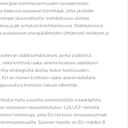
 energian toimitusvarmuuden turvaamiseksi
e kädessä vastaavat toimittajat, jotta yksikään
nnetaan jäsenvaltioille mahdollisuus ulottaa
sia ja pk-yrityksiä kriisitilanteessa. Ehdotuksessa
 uusiutuvien energialähteiden liittämistä verkkoon ja
 koskevan säädösehdotuksen, jonka sisällöstä
, sekä kriittisiä raaka-aineita koskeva säädöksen.
lla strategisilla aloilla, kuten teollisuuden,
a. EU on monen kriittisen raaka-aineen kohdalla
riippuvuuksia komissio haluaa vähentää.
 viikolla myös suurella enemmistöllä maankäyttöä,
van asetuksen neuvottelutulos. LULUCF-nimellä
non hiilinieluja, jotta EU:sta tulisi ilmastoneutraali
monimuotoisuutta. Suomen tavoite on EU-maiden 8.