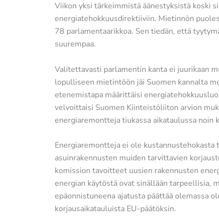
Viikon yksi tärkeimmistä äänestyksistä koski 
energiatehokkuusdirektiiviin. Mietinnön puoles
78 parlamentaarikkoa. Sen tiedän, että tyytym
suurempaa.
Valitettavasti parlamentin kanta ei juurikaan 
lopulliseen mietintöön jäi Suomen kannalta mo
etenemistapa määrittäisi energiatehokkuusluok
velvoittaisi Suomen Kiinteistöliiton arvion m
energiaremontteja tiukassa aikataulussa noin 
Energiaremontteja ei ole kustannustehokasta t
asuinrakennusten muiden tarvittavien korjaust
komission tavoitteet uusien rakennusten ene
energian käytöstä ovat sinällään tarpeellisia, 
epäonnistuneena ajatusta päättää olemassa ol
korjausaikatauluista EU-päätöksin.