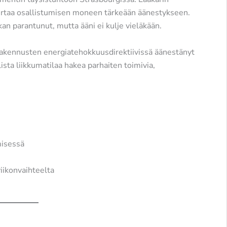
kertaa osallistumisen moneen tärkeään äänestykseen.
an parantunut, mutta ääni ei kulje vieläkään.
n rakennusten energiatehokkuusdirektiivissä äänestänyt
ista liikkumatilaa hakea parhaiten toimivia,
isessä
iikonvaihteelta