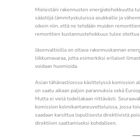
Mielestäni rakennusten energiatehokkuutta t
säästöjä lämmityskuluissa asukkaille ja vähen
oikein niin, että ne tehdään muiden remonttien
remonttien kustannustehokkuus tulee otettua
Jäsenvaltioilla on oltava rakennuskannan ener
liikkumavaraa, jotta esimerkiksi erilaiset ilm
voidaan huomioida.
Asian tähänastisessa käsittelyssä komission 
on saatu aikaan paljon parannuksia sekä Euroo
Mutta ei vielä todellakaan riittävästi. Seuraava
komission kolmikantaneuvotteluissa, jossa to
saadaan karsittua lopullisesta direktiivistä pois
direktiivin saattamiseksi kohdalleen.