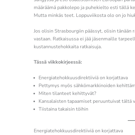
määräämä pakkolepo ja puhekielto esti tällä 
Mutta minkäs teet. Loppuviikosta olo on jo hiuk
Jos olisin Strasbourgiin päässyt, olisin tänää
vastaan. Ratkaisussa ei jää jäsenmaille tarpeell
kustannustehokkaita ratkaisuja.
Tässä viikkokirjeessä:
Energiatehokkuusdirektiiviä on korjattava
Pettymys myös sähkömarkkinoiden kehittäm
Miten tilanteet kehittyvät?
Kansalaisten tapaamiset peruuntuivat tältä v
Tiistaina takaisin töihin
Energiatehokkuusdirektiiviä on korjattava