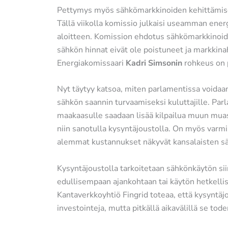
Pettymys myös sähkömarkkinoiden kehittämis
Tällä viikolla komissio julkaisi useamman ener
aloitteen. Komission ehdotus sähkömarkkinoid
sähkön hinnat eivät ole poistuneet ja markkin
Energiakomissaari
Kadri Simsonin
rohkeus on 
Nyt täytyy katsoa, miten parlamentissa voidaa
sähkön saannin turvaamiseksi kuluttajille. Par
maakaasulle saadaan lisää kilpailua muun muas
niin sanotulla kysyntäjoustolla. On myös varmi
alemmat kustannukset näkyvät kansalaisten sä
Kysyntäjoustolla tarkoitetaan sähkönkäytön sii
edullisempaan ajankohtaan tai käytön hetkellis
Kantaverkkoyhtiö Fingrid toteaa, että kysyntäj
investointeja, mutta pitkällä aikavälillä se t