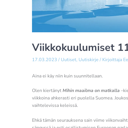
Viikkokuulumiset 1
17.03.2023
/
Uutiset
,
Uutiskirje
/ Kirjoittaja
Ee
Aina ei käy niin kuin suunnitellaan.
Olen kiertänyt
Mihin maailma on matkalla
–ki
viikkoina ahkerasti eri puolella Suomea. Jouko
vaihtelevissa keleissä.
Ehkä tämän seurauksena sain viime viikonvaihte
sängyssä ja esti osallistumisen Euroopan parl