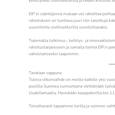
kehittyneet siviilisektorilla ja niiden kriittis
EIP ei sääntöjensä mukaan voi rahoittaa puhtaas
rahoituksen on tuettava juuri niin sanottuja ka
suunniteltu siviilisektorilla sovellettavaksi.
Tukemalla tutkimus-, kehitys- ja innovaatiotoim
rahoitustarpeeseen ja samalla toimia EIP:n pa
vahvistamiseksi laajemmin.
Tavataan vappuna
Tuleva viikonvaihde on meille kaikille yksi v
puolilla Suomea sunnuntaina viettämään työväe
Uudellamaalla, Hyvinkään kauppatorilla klo 11 
Toivottavasti tapaamme torilla ja voimme vaihta