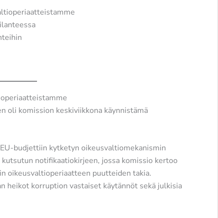
ltioperiaatteistamme
ilanteessa
nteihin
ioperiaatteistamme
en oli komission keskiviikkona käynnistämä
 EU-budjettiin kytketyn oikeusvaltiomekanismin
 kutsutun notifikaatiokirjeen, jossa komissio kertoo
n oikeusvaltioperiaatteen puutteiden takia.
heikot korruption vastaiset käytännöt sekä julkisia