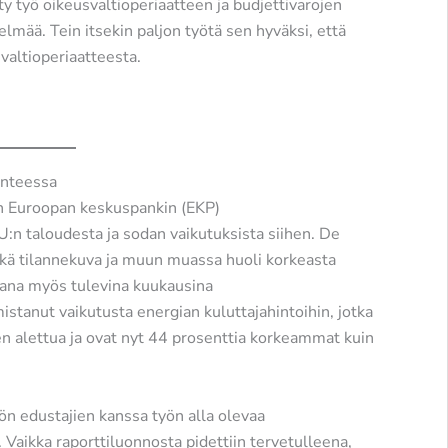
työ oikeusvaltioperiaatteen ja budjettivarojen
lmää. Tein itsekin paljon työtä sen hyväksi, että
valtioperiaatteesta.
anteessa
n Euroopan keskuspankin (EKP)
:n taloudesta ja sodan vaikutuksista siihen. De
kä tilannekuva ja muun muassa huoli korkeasta
eana myös tulevina kuukausina
stanut vaikutusta energian kuluttajahintoihin, jotka
n alettua ja ovat nyt 44 prosenttia korkeammat kuin
ön edustajien kanssa työn alla olevaa
Vaikka raporttiluonnosta pidettiin tervetulleena,