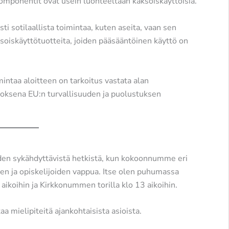
et komponentit ovat usein luonteeltaan kaksoiskäyttöisiä.
ti sotilaallista toimintaa, kuten aseita, vaan sen
ksoiskäyttötuotteita, joiden pääsääntöinen käyttö on
intaa aloitteen on tarkoitus vastata alan
noksena EU:n turvallisuuden ja puolustuksen
uoden sykähdyttävistä hetkistä, kun kokoonnumme eri
n ja opiskelijoiden vappua. Itse olen puhumassa
aikoihin ja Kirkkonummen torilla klo 13 aikoihin.
a mielipiteitä ajankohtaisista asioista.