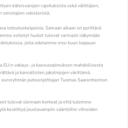
ittyen käteisvarojen rajoituksista sekä välittäjien,
en omistajien rekisteristä.
ava toteutuskelpoisia. Samaan aikaan on pyrittävä
mme esitetyt huolet tulevat varmasti näkymään
otuksissa, joita odotamme ensi kuun loppuun
a EU:n vakaus- ja kasvusopimuksen mahdollisesta
ttävä ja kansallisten jakolinjojen värittämä.
 euroryhmän puheenjohtajan Tuomas Saarenheimon
kset tulevat olemaan korkeat ja että tulemme
tä keskittyä joustavampiin sääntöihin vihreiden