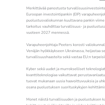
Merkittävää panostusta turvallisuusinvestointe
Euroopan investointipankin (EIP) varapuheenjo
puolustusvaliokunnan kuultavana pankin viime 
tarkoitus vauhdittaa turvallisuus- ja puolustu
vuoteen 2027 mennessä.
Varapuheenjohtaja Peeters korosti valiokunnall
Venäjän hyökkäykseen Ukrainassa, heijastaa se
turvallisuushaasteita sekä vastaa EU:n tarpeisii
Kyber sekä uudet ja murrokselliset teknologiat
kvanttiteknologiaa vaikuttavat perustavanlaat
tuovat mukanaan uusia haavoittuvuuksia ja uhki
osana puolustuksen suorituskykyjen kehittämistä
Monet näistä turvallisuuden ja puolustuksen kan