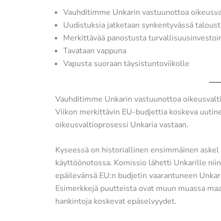
Vauhditimme Unkarin vastuunottoa oikeusva
Uudistuksia jatketaan synkentyvässä taloust
Merkittävää panostusta turvallisuusinvestoi
Tavataan vappuna
Vapusta suoraan täysistuntoviikolle
Vauhditimme Unkarin vastuunottoa oikeusvalt
Viikon merkittävin EU-budjettia koskeva uutin
oikeusvaltioprosessi Unkaria vastaan.
Kyseessä on historiallinen ensimmäinen askel
käyttöönotossa. Komissio lähetti Unkarille niin
epäilevänsä EU:n budjetin vaarantuneen Unkari
Esimerkkejä puutteista ovat muun muassa maan 
hankintoja koskevat epäselvyydet.