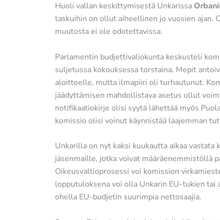
Huoli vallan keskittymisestä Unkarissa
Orbani
taskuihin on ollut aiheellinen jo vuosien ajan. 
muutosta ei ole odotettavissa.
Parlamentin budjettivaliokunta keskusteli kom
suljetussa kokouksessa torstaina. Mepit antoi
aloitteelle, mutta ilmapiiri oli turhautunut. K
jäädyttämisen mahdollistava asetus ollut voima
notifikaatiokirje olisi syytä lähettää myös Puo
komissio olisi voinut käynnistää laajemman tu
Unkarilla on nyt kaksi kuukautta aikaa vastata k
jäsenmaille, jotka voivat määräenemmistöllä pä
Oikeusvaltioprosessi voi komission virkamiest
lopputuloksena voi olla Unkarin EU-tukien tai 
ohella EU-budjetin suurimpia nettosaajia.