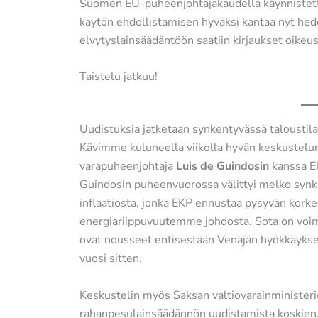
Suomen EU-puheenjohtajakaudella käynnistetty 
käytön ehdollistamisen hyväksi kantaa nyt hede
elvytyslainsäädäntöön saatiin kirjaukset oikeus
Taistelu jatkuu!
Uudistuksia jatketaan synkentyvässä taloustil
Kävimme kuluneella viikolla hyvän keskustelu
varapuheenjohtaja
Luis de Guindosin
kanssa EU
Guindosin puheenvuorossa välittyi melko synk
inflaatiosta, jonka EKP ennustaa pysyvän kork
energiariippuvuutemme johdosta. Sota on voimi
ovat nousseet entisestään Venäjän hyökkäykse
vuosi sitten.
Keskustelin myös Saksan valtiovarainministeri
rahanpesulainsäädännön uudistamista koskien. 