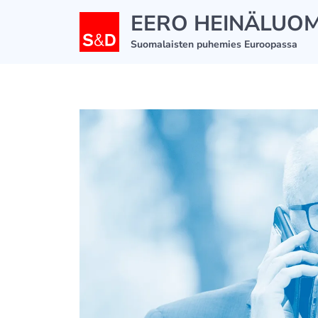
Siirry
EERO HEINÄLUO
sisältöön
Suomalaisten puhemies Euroopassa