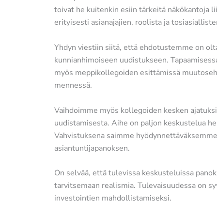
toivat he kuitenkin esiin tärkeitä näkökantoja li
erityisesti asianajajien, roolista ja tosiasiallist
Yhdyn viestiin siitä, että ehdotustemme on olt
kunnianhimoiseen uudistukseen. Tapaamisessa
myös meppikollegoiden esittämissä muutosehd
mennessä.
Vaihdoimme myös kollegoiden kesken ajatuksi
uudistamisesta. Aihe on paljon keskustelua herä
Vahvistuksena saimme hyödynnettäväksemme
asiantuntijapanoksen.
On selvää, että tulevissa keskusteluissa pano
tarvitsemaan realismia. Tulevaisuudessa on syy
investointien mahdollistamiseksi.