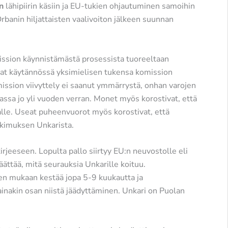
n
lähipiirin käsiin ja EU-tukien ohjautuminen samoihin
Orbanin hiljattaisten vaalivoiton jälkeen suunnan
ission käynnistämästä prosessista tuoreeltaan
vat käytännössä yksimielisen tukensa komission
omission viivyttely ei saanut ymmärrystä, onhan varojen
ssa jo yli vuoden verran. Monet myös korostivat, että
lalle. Useat puheenvuorot myös korostivat, että
tkimuksen Unkarista.
irjeeseen. Lopulta pallo siirtyy EU:n neuvostolle eli
ättää, mitä seurauksia Unkarille koituu.
en mukaan kestää jopa 5-9 kuukautta ja
ainakin osan niistä jäädyttäminen. Unkari on Puolan