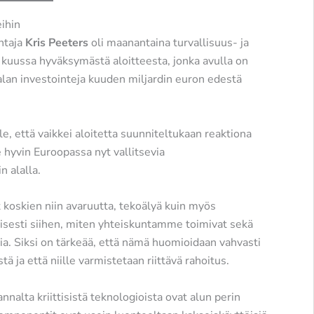
ihin
htaja
Kris Peeters
oli maanantaina turvallisuus- ja
kuussa hyväksymästä aloitteesta, jonka avulla on
salan investointeja kuuden miljardin euron edestä
e, että vaikkei aloitetta suunniteltukaan reaktiona
 hyvin Euroopassa nyt vallitsevia
n alalla.
 koskien niin avaruutta, tekoälyä kuin myös
uisesti siihen, miten yhteiskuntamme toimivat sekä
a. Siksi on tärkeää, että nämä huomioidaan vahvasti
 ja että niille varmistetaan riittävä rahoitus.
nalta kriittisistä teknologioista ovat alun perin