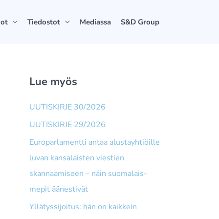
dot
Tiedostot
Mediassa
S&D Group
Lue myös
UUTISKIRJE 30/2026
UUTISKIRJE 29/2026
Europarlamentti antaa alusta­yhtiöille
luvan kansalaisten viestien
skannaamiseen – näin suomalais­
mepit äänestivät
Yllätyssijoitus: hän on kaikkein