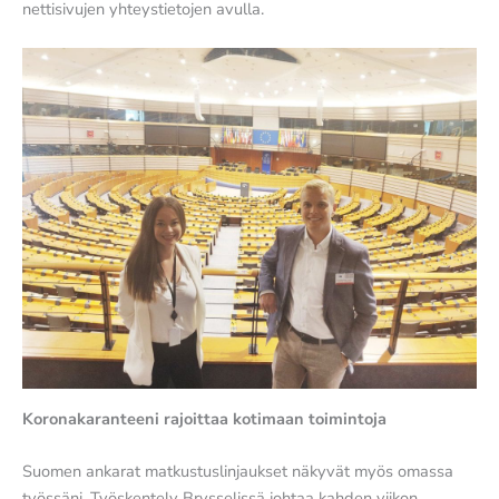
nettisivujen yhteystietojen avulla.
Koronakaranteeni rajoittaa kotimaan toimintoja
Suomen ankarat matkustuslinjaukset näkyvät myös omassa
työssäni. Työskentely Brysselissä johtaa kahden viikon