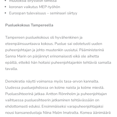
muutoksia Brysselin tiimissä
koronan vaikutus MEP-työhön
Euroopan tulevaisuus – seminaari siirtyy
Puoluekokous Tampereella
Tampereen puoluekokous oli hyvähenkinen ja
eteenpäinsuuntaava kokous. Puolue sai odotetusti uuden
puheenjohtajan ja johto muutenkin uusiutui. Pääministerinä
Sanna Marin on pärjännyt erinomaisesti eikä ole aihetta
epäillä, etteikö hän hoitaisi puheenjohtajankin tehtäviä samalla
tavalla.
Demokratia näytti voimansa myös tasa-arvon kannalta.
Uudessa puoluejohdossa on kolme naista ja kolme miestä.
Puoluesihteerinä jatkaa Antton Rönnholm ja puheenjohtajan
vaihtuessa puoluesihteerin jatkaminen tehtävässään on
ehdottomasti eduksi. Ensimmäiseksi varapuheenjohtajaksi
nousi kansanedustaja Niina Malm Imatralta. Komea äänimäärä