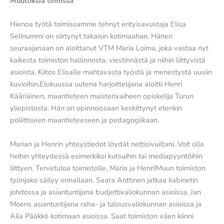
Muutoksia tiimissä
Hienoa työtä toimissamme tehnyt erityisavustaja Elisa
Selinummi on siirtynyt takaisin kotimaahan. Hänen
seuraajanaan on aloittanut VTM Maria Loima, joka vastaa nyt
kaikesta toimiston hallinnosta, viestinnästä ja niihin liittyvistä
asioista. Kiitos Elisalle mahtavasta työstä ja menestystä uusiin
kuvioihin.Elokuussa uutena harjoittelijana aloitti Henri
Kääriäinen, maantieteen maisterivaiheen opiskelija Turun
yliopistosta. Hän on opinnoissaan keskittynyt etenkin
poliittiseen maantieteeseen ja pedagogiikaan.
Marian ja Henrin yhteystiedot löydät nettisivuiltani. Voit olla
heihin yhteydessä esimerkiksi kutsuihin tai mediapyyntöihin
liittyen. Tervetuloa toimistolle, Maria ja Henri!Muun toimiston
työnjako säilyy ennallaan. Saara Anttinen jatkaa kabinetin
johdossa ja asiantuntijana budjettivaliokunnan asioissa, Jan
Moens asiantuntijana raha- ja talousvaliokunnan asioissa ja
Aila Pääkkö kotimaan asioissa. Saat toimiston väen kiinni