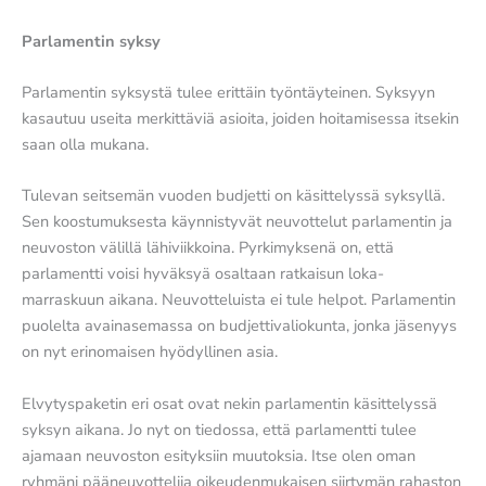
Parlamentin syksy
Parlamentin syksystä tulee erittäin työntäyteinen. Syksyyn
kasautuu useita merkittäviä asioita, joiden hoitamisessa itsekin
saan olla mukana.
Tulevan seitsemän vuoden budjetti on käsittelyssä syksyllä.
Sen koostumuksesta käynnistyvät neuvottelut parlamentin ja
neuvoston välillä lähiviikkoina. Pyrkimyksenä on, että
parlamentti voisi hyväksyä osaltaan ratkaisun loka-
marraskuun aikana. Neuvotteluista ei tule helpot. Parlamentin
puolelta avainasemassa on budjettivaliokunta, jonka jäsenyys
on nyt erinomaisen hyödyllinen asia.
Elvytyspaketin eri osat ovat nekin parlamentin käsittelyssä
syksyn aikana. Jo nyt on tiedossa, että parlamentti tulee
ajamaan neuvoston esityksiin muutoksia. Itse olen oman
ryhmäni pääneuvottelija oikeudenmukaisen siirtymän rahaston