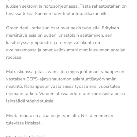
julkisen sektorin lainoitusohjelmassa. Tästä rahastostahan on
luvassa tukea Suomen turvetuotantopaikkakunnille.
Green deal -ratkaisun osat ovat nekin työn alla. Erityisen
merkittävä asia on uuden ilmastolain säätäminen, sen
käsittelyssä ympäristö- ja terveysvaliokunta on
avainasemassa ja omat valiokuntani ovat lausunnon antajan
roolissa.
Marraskuussa pitäisi valmistua myös johtamani rahanpesun
vastaisen CEPS-ajatushautomon asiantuntijatyöryhmän
mietintö. Rahanpesun vastaisessa työssä ensi vuosi tulee
olemaan tärkeä. Vuoden alussa odotetaan komissiolta uusia
lainsäädäntöehdotuksia.
Monta muutakin asiaa on jo työn alla. Niistä enemmän
tulevissa kirjeissä.