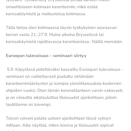
omaehtoiseen kotimaan karenteeniin, mikä estää
kanssaköymistä ja matkustelua kotimassa.
Tällä tietoa olen kotimaassa täysin työkykyinen seuraavan
kerran vasta 21.-27.9. Muina aikoina Brysselissä tai
kanssakäymistä rajoittavassa karanteenissa.. Näillä mennään.
Euroopan tulevaisuus – seminaari siirtyy
5.9. Käpylässä pidettäväksi kaavailtu Euroopan tulevaisuus -
seminaari on valitettavasti jouduttu siirtämään
karanteenimääräysten ja isompia yleisötilaisuuksia koskevien
ohjeiden vuoksi. Otan tämän koronatilanteen varsin vakavasti,
ja on viisautta aikatauluttaa tilaisuudet ajankohtaan, jolloin
tautitilanne on loivempi.
Toivon voivani palata uuteen ajankohtaan tässä syksyn
mittaan. Aika näyttää, miten korona ja tilaisuudet sopivat