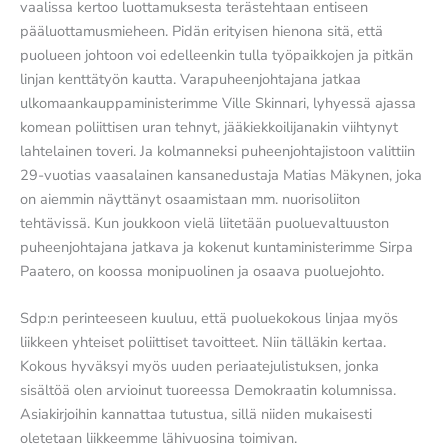
vaalissa kertoo luottamuksesta terästehtaan entiseen
pääluottamusmieheen. Pidän erityisen hienona sitä, että
puolueen johtoon voi edelleenkin tulla työpaikkojen ja pitkän
linjan kenttätyön kautta. Varapuheenjohtajana jatkaa
ulkomaankauppaministerimme Ville Skinnari, lyhyessä ajassa
komean poliittisen uran tehnyt, jääkiekkoilijanakin viihtynyt
lahtelainen toveri. Ja kolmanneksi puheenjohtajistoon valittiin
29-vuotias vaasalainen kansanedustaja Matias Mäkynen, joka
on aiemmin näyttänyt osaamistaan mm. nuorisoliiton
tehtävissä. Kun joukkoon vielä liitetään puoluevaltuuston
puheenjohtajana jatkava ja kokenut kuntaministerimme Sirpa
Paatero, on koossa monipuolinen ja osaava puoluejohto.
Sdp:n perinteeseen kuuluu, että puoluekokous linjaa myös
liikkeen yhteiset poliittiset tavoitteet. Niin tälläkin kertaa.
Kokous hyväksyi myös uuden periaatejulistuksen, jonka
sisältöä olen arvioinut tuoreessa Demokraatin kolumnissa.
Asiakirjoihin kannattaa tutustua, sillä niiden mukaisesti
oletetaan liikkeemme lähivuosina toimivan.