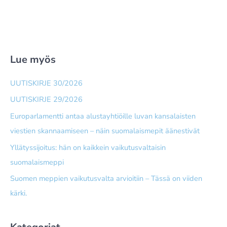
Lue myös
UUTISKIRJE 30/2026
UUTISKIRJE 29/2026
Europarlamentti antaa alusta­yhtiöille luvan kansalaisten
viestien skannaamiseen – näin suomalais­mepit äänestivät
Yllätyssijoitus: hän on kaikkein vaikutusvaltaisin
suomalaismeppi
Suomen meppien vaikutusvalta arvioitiin – Tässä on viiden
kärki.