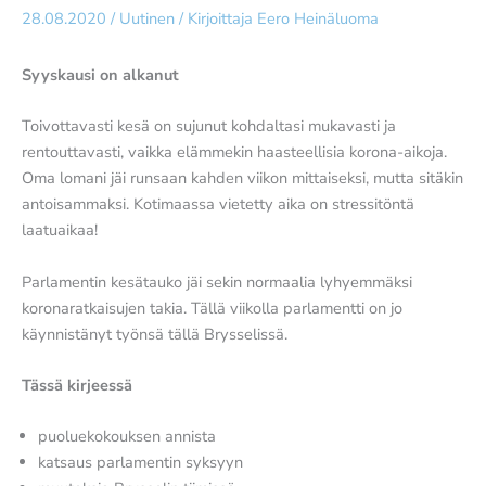
28.08.2020
/
Uutinen
/ Kirjoittaja
Eero Heinäluoma
Syyskausi on alkanut
Toivottavasti kesä on sujunut kohdaltasi mukavasti ja
rentouttavasti, vaikka elämmekin haasteellisia korona-aikoja.
Oma lomani jäi runsaan kahden viikon mittaiseksi, mutta sitäkin
antoisammaksi. Kotimaassa vietetty aika on stressitöntä
laatuaikaa!
Parlamentin kesätauko jäi sekin normaalia lyhyemmäksi
koronaratkaisujen takia. Tällä viikolla parlamentti on jo
käynnistänyt työnsä tällä Brysselissä.
Tässä kirjeessä
puoluekokouksen annista
katsaus parlamentin syksyyn