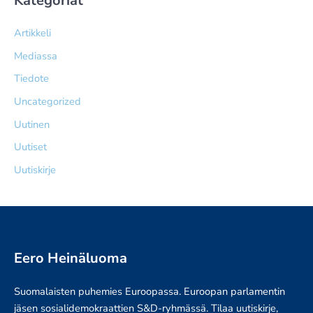
Kategoriat
Artikkeli
Mediassa
Tiedote
Uncategorized
Uutinen
Uutiset
Uutiskirje
Eero Heinäluoma
Suomalaisten puhemies Euroopassa. Euroopan parlamentin
jäsen sosialidemokraattien S&D-ryhmässä. Tilaa uutiskirje,