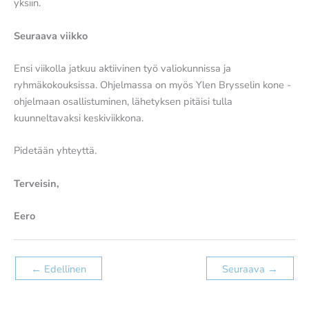
yksiin.
Seuraava viikko
Ensi viikolla jatkuu aktiivinen työ valiokunnissa ja
ryhmäkokouksissa. Ohjelmassa on myös Ylen Brysselin kone -
ohjelmaan osallistuminen, lähetyksen pitäisi tulla
kuunneltavaksi keskiviikkona.
Pidetään yhteyttä.
Terveisin,
Eero
←
Edellinen
Seuraava
→