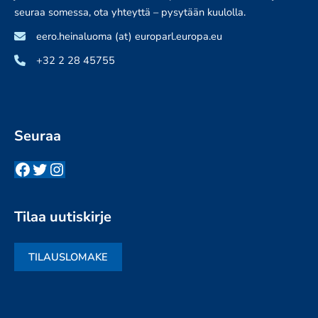
seuraa somessa, ota yhteyttä – pysytään kuulolla.
eero.heinaluoma (at) europarl.europa.eu
+32 2 28 45755
Seuraa
Facebook
Twitter
Instagram
Tilaa uutiskirje
TILAUSLOMAKE