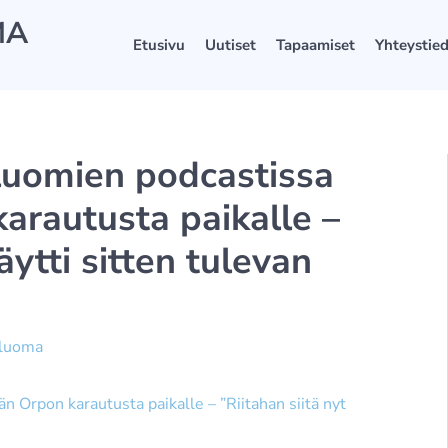
MA
Etusivu
Uutiset
Tapaamiset
Yhteystie
luomien podcastissa
arautusta paikalle –
äytti sitten tulevan
äluoma
 Orpon karautusta paikalle – ”Riitahan siitä nyt