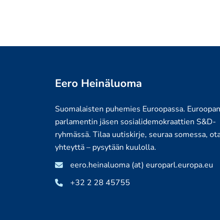
Eero Heinäluoma
Suomalaisten puhemies Euroopassa. Euroopa
parlamentin jäsen sosialidemokraattien S&D-
ryhmässä. Tilaa uutiskirje, seuraa somessa, ot
yhteyttä – pysytään kuulolla.
eero.heinaluoma (at) europarl.europa.eu
+32 2 28 45755