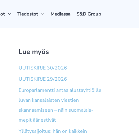
dot
Tiedostot
Mediassa
S&D Group
Lue myös
UUTISKIRJE 30/2026
UUTISKIRJE 29/2026
Europarlamentti antaa alusta­yhtiöille
luvan kansalaisten viestien
skannaamiseen – näin suomalais­
mepit äänestivät
Yllätyssijoitus: hän on kaikkein