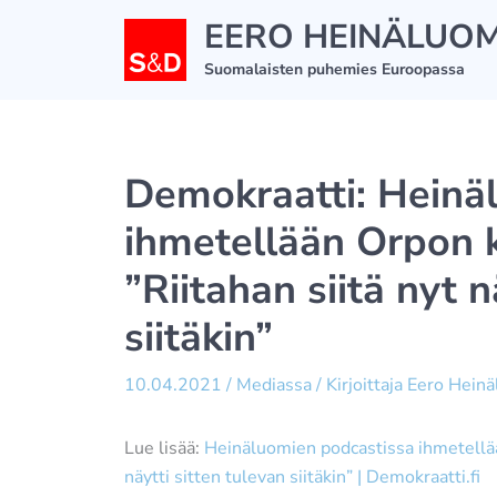
Siirry
EERO HEINÄLUO
sisältöön
Suomalaisten puhemies Euroopassa
Demokraatti: Heinä
ihmetellään Orpon k
”Riitahan siitä nyt n
siitäkin”
10.04.2021
/
Mediassa
/ Kirjoittaja
Eero Hein
Lue lisää:
Heinäluomien podcastissa ihmetellään
näytti sitten tulevan siitäkin” | Demokraatti.fi