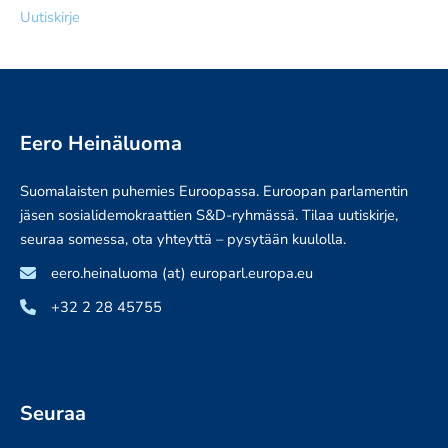
Uutiskirje
Eero Heinäluoma
Suomalaisten puhemies Euroopassa. Euroopan parlamentin
jäsen sosialidemokraattien S&D-ryhmässä. Tilaa uutiskirje,
seuraa somessa, ota yhteyttä – pysytään kuulolla.
eero.heinaluoma (at) europarl.europa.eu
+32 2 28 45755
Seuraa