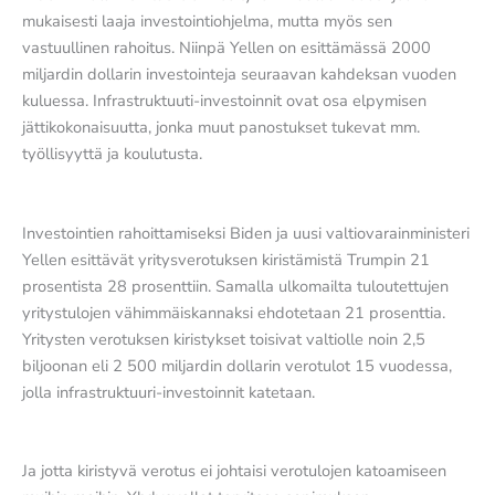
mukaisesti laaja investointiohjelma, mutta myös sen
vastuullinen rahoitus. Niinpä Yellen on esittämässä 2000
miljardin dollarin investointeja seuraavan kahdeksan vuoden
kuluessa. Infrastruktuuti-investoinnit ovat osa elpymisen
jättikokonaisuutta, jonka muut panostukset tukevat mm.
työllisyyttä ja koulutusta.
Investointien rahoittamiseksi Biden ja uusi valtiovarainministeri
Yellen esittävät yritysverotuksen kiristämistä Trumpin 21
prosentista 28 prosenttiin. Samalla ulkomailta tuloutettujen
yritystulojen vähimmäiskannaksi ehdotetaan 21 prosenttia.
Yritysten verotuksen kiristykset toisivat valtiolle noin 2,5
biljoonan eli 2 500 miljardin dollarin verotulot 15 vuodessa,
jolla infrastruktuuri-investoinnit katetaan.
Ja jotta kiristyvä verotus ei johtaisi verotulojen katoamiseen