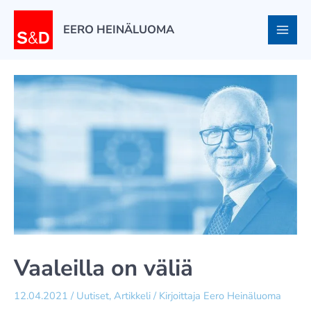
Siirry
sisältöön
EERO HEINÄLUOMA
Vaaleilla on väliä
12.04.2021
/
Uutiset
,
Artikkeli
/ Kirjoittaja
Eero Heinäluoma