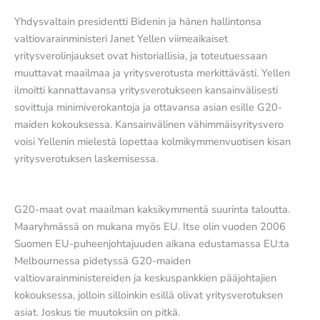
Yhdysvaltain presidentti Bidenin ja hänen hallintonsa
valtiovarainministeri Janet Yellen viimeaikaiset
yritysverolinjaukset ovat historiallisia, ja toteutuessaan
muuttavat maailmaa ja yritysverotusta merkittävästi. Yellen
ilmoitti kannattavansa yritysverotukseen kansainvälisesti
sovittuja minimiverokantoja ja ottavansa asian esille G20-
maiden kokouksessa. Kansainvälinen vähimmäisyritysvero
voisi Yellenin mielestä lopettaa kolmikymmenvuotisen kisan
yritysverotuksen laskemisessa.
G20-maat ovat maailman kaksikymmentä suurinta taloutta.
Maaryhmässä on mukana myös EU. Itse olin vuoden 2006
Suomen EU-puheenjohtajuuden aikana edustamassa EU:ta
Melbournessa pidetyssä G20-maiden
valtiovarainministereiden ja keskuspankkien pääjohtajien
kokouksessa, jolloin silloinkin esillä olivat yritysverotuksen
asiat. Joskus tie muutoksiin on pitkä.