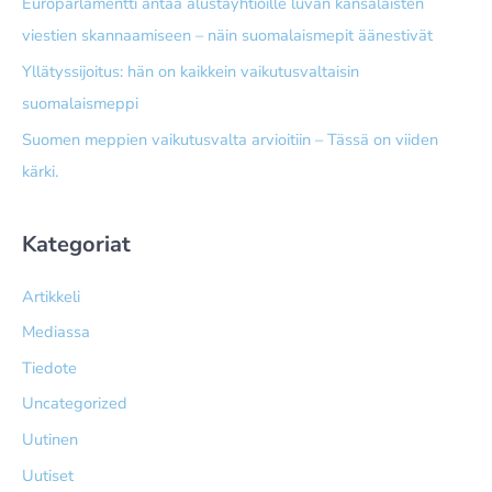
Europarlamentti antaa alusta­yhtiöille luvan kansalaisten
viestien skannaamiseen – näin suomalais­mepit äänestivät
Yllätyssijoitus: hän on kaikkein vaikutusvaltaisin
suomalaismeppi
Suomen meppien vaikutusvalta arvioitiin – Tässä on viiden
kärki.
Kategoriat
Artikkeli
Mediassa
Tiedote
Uncategorized
Uutinen
Uutiset