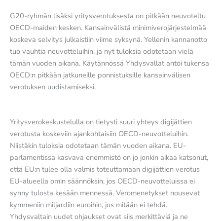
G20-ryhmän lisäksi yritysverotuksesta on pitkään neuvoteltu
OECD-maiden kesken. Kansainvälistä minimiverojärjestelmää
koskeva selvitys julkaistiin viime syksynä. Yellenin kannanotto
tuo vauhtia neuvotteluihin, ja nyt tuloksia odotetaan vielä
tämän vuoden aikana. Käytännössä Yhdysvallat antoi tukensa
OECD:n pitkään jatkuneille ponnistuksille kansainvälisen
verotuksen uudistamiseksi.
Yritysverokeskustelulla on tietysti suuri yhteys digijättien
verotusta koskeviin ajankohtaisiin OECD-neuvotteluihin.
Niistäkin tuloksia odotetaan tämän vuoden aikana. EU-
parlamentissa kasvava enemmistö on jo jonkin aikaa katsonut,
että EU:n tulee olla valmis toteuttamaan digijättien verotus
EU-alueella omin säännöksin, jos OECD-neuvotteluissa ei
synny tulosta kesään mennessä. Veromenetykset nousevat
kymmeniin miljardiin euroihin, jos mitään ei tehdä.
Yhdysvaltain uudet ohjaukset ovat siis merkittäviä ja ne