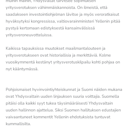
muihin maihin, Yhdysvallat tarvitsee sopimuksen
yritysverotuksen vähimmäiskannoista. On ilmeistä, että
saadakseen investointiohjelman lävitse ja myös veroratkaisut
hyväksytyksi kongressissa, valtiovarainministeri Yellenin pitää
pystyä kertomaan edistyksestä kansainvälisissä
yritysveroneuvotteluissa.
Kaikissa tapauksissa muutokset maailmantalouteen ja
yritysverotukseen ovat historiallisia ja merkittäviä. Kolme
vuosikymmentä kestänyt yritysverotuskilpailu kohti pohjaa on
nyt kääntymässä.
Pohjoismaiset hyvinvointiyhteiskunnat ja Suomi näiden mukana
ovat Yhdysvaltain uuden linjauksen suuria voittajia. Suomella
pitäisi olla kaikki syyt tukea täysimääräisesti Yhdysvaltain
uuden hallinnon ajattelua. Siksi Suomen hallituksen edustajien
vaivaantuneet kommentit Yellenin ehdotuksista tuntuvat
kummallisilta.