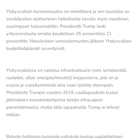
Yhdysvaltain kannanmuutos on merkittävä ja sen taustalla on
verokilpailun ulottuminen haitallisella tavalla myös maailman
suurimpaan talousmahtiin. Presidentti Trump laski
yritysverotusta omalla kaudellaan 35 prosentista 21
prosenttiin. Massiivisten veronalennusten jälkeen Yhdysvaltain
budjettialijäämät syventyivät.
Yhdysvalloissa on valtaisa infrastruktuurin (mm. lentokentät,
rautatiet, sillat, energiayhteydet) korjaustarve, jota on jo
vuosia ja vuosikymmeniä aina vaan lykätty eteenpäin.
Presidentti Trumpin vuoden 2016 vaalilupauksiin kuului
jättimäinen investointiohjelma tämän infravajeen
pienentämiseksi, mutta tälle lupaukselle Trump ei tehnyt
mitään.
Bidenin hallinnon tuoreisiin esityksiin kuuluu vaaliohjelman