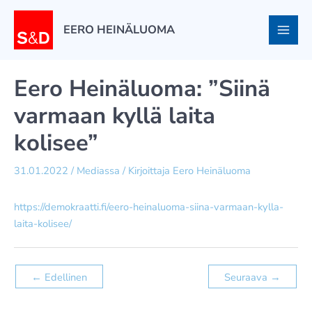
Siirry
sisältöön
EERO HEINÄLUOMA
Eero Heinäluoma: ”Siinä
varmaan kyllä laita
kolisee”
31.01.2022
/
Mediassa
/ Kirjoittaja
Eero Heinäluoma
https://demokraatti.fi/eero-heinaluoma-siina-varmaan-kylla-
laita-kolisee/
←
Edellinen
Seuraava
→