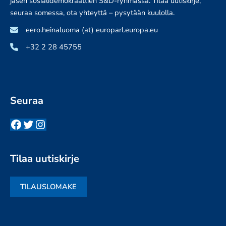
jäsen sosialidemokraattien S&D-ryhmässä. Tilaa uutiskirje,
seuraa somessa, ota yhteyttä – pysytään kuulolla.
eero.heinaluoma (at) europarl.europa.eu
+32 2 28 45755
Seuraa
Facebook
Twitter
Instagram
Tilaa uutiskirje
TILAUSLOMAKE