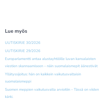
Lue myös
UUTISKIRJE 30/2026
UUTISKIRJE 29/2026
Europarlamentti antaa alusta­yhtiöille luvan kansalaisten
viestien skannaamiseen – näin suomalais­mepit äänestivät
Yllätyssijoitus: hän on kaikkein vaikutusvaltaisin
suomalaismeppi
Suomen meppien vaikutusvalta arvioitiin – Tässä on viiden
kärki.