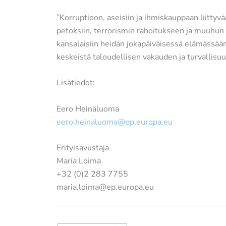
”Korruptioon, aseisiin ja ihmiskauppaan liitt
petoksiin, terrorismin rahoitukseen ja muuhun 
kansalaisiin heidän jokapäiväisessä elämässää
keskeistä taloudellisen vakauden ja turvallis
Lisätiedot:
Eero Heinäluoma
eero.heinaluoma@ep.europa.eu
Erityisavustaja
Maria Loima
+32 (0)2 283 7755
maria.loima@ep.europa.eu