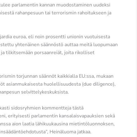
 tulee parlamentin kannan muodostaminen uudeksi
isestä rahanpesuun tai terrorismin rahoitukseen ja
ardia euroa, eli noin prosentti unionin vuotuisesta
istettu yhtenäinen säännöstö auttaa meitä luopumaan
a tilkitsemään porsaanreiät, joita rikolliset
rismin torjunnan säännöt kaikkialla EU:ssa, mukaan
öt asianmukaisesta huolellisuudesta (due diligence),
hanpesun selvittelykeskuksista.
arkasti sidosryhmien kommentteja tästä
ni, erityisesti parlamentin kansalaisvapauksien sekä
anssa aion laatia lähikuukausina mietintöluonnoksen,
ainsäädäntöehdotusta”, Heinäluoma jatkaa.