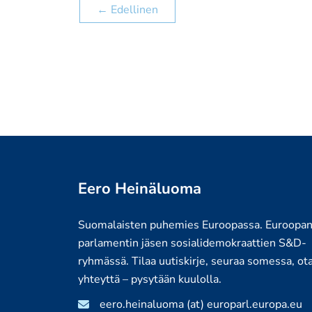
←
Edellinen
Eero Heinäluoma
Suomalaisten puhemies Euroopassa. Euroopa
parlamentin jäsen sosialidemokraattien S&D-
ryhmässä. Tilaa uutiskirje, seuraa somessa, ot
yhteyttä – pysytään kuulolla.
eero.heinaluoma (at) europarl.europa.eu