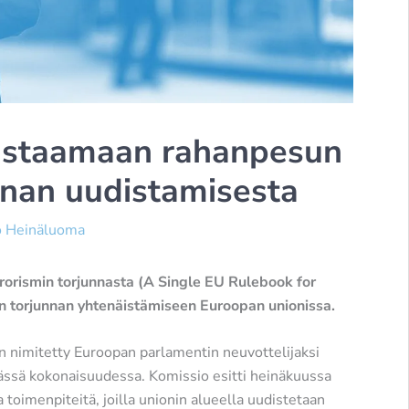
astaamaan rahanpesun
unnan uudistamisesta
o Heinäluoma
rorismin torjunnasta (A Single EU Rulebook for
n torjunnan yhtenäistämiseen Euroopan unionissa.
 nimitetty Euroopan parlamentin neuvottelijaksi
vässä kokonaisuudessa. Komissio esitti heinäkuussa
toimenpiteitä, joilla unionin alueella uudistetaan