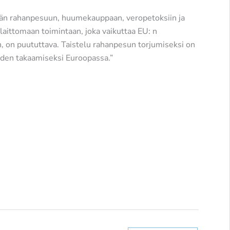
yvään rahanpesuun, huumekauppaan, veropetoksiin ja
laittomaan toimintaan, joka vaikuttaa EU: n
n, on puututtava. Taistelu rahanpesun torjumiseksi on
uuden takaamiseksi Euroopassa.”