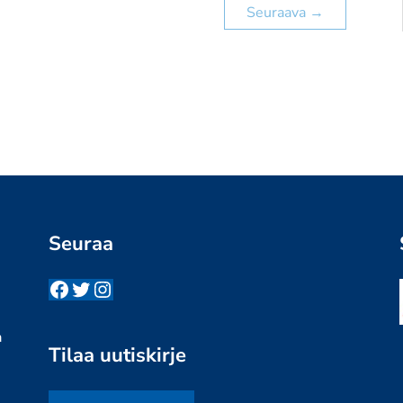
Seuraava
→
Seuraa
Facebook
Twitter
Instagram
n
a
Tilaa uutiskirje