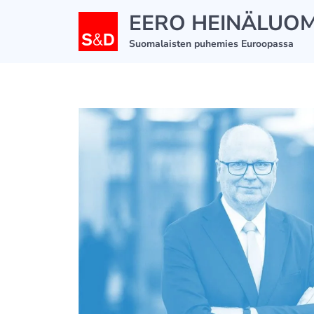
Siirry
EERO HEINÄLUO
sisältöön
Suomalaisten puhemies Euroopassa