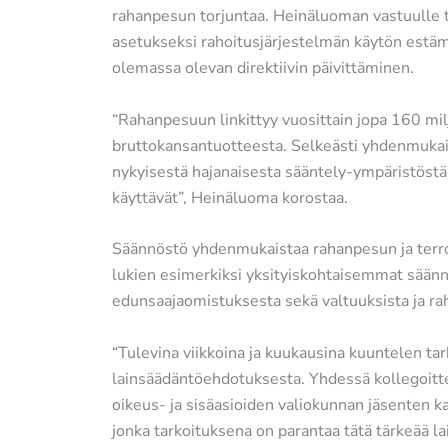
rahanpesun torjuntaa. Heinäluoman vastuulle
asetukseksi rahoitusjärjestelmän käytön estäm
olemassa olevan direktiivin päivittäminen.
“Rahanpesuun linkittyy vuosittain jopa 160 milj
bruttokansantuotteesta. Selkeästi yhdenmuka
nykyisestä hajanaisesta sääntely-ympäristöstä j
käyttävät”, Heinäluoma korostaa.
Säännöstö yhdenmukaistaa rahanpesun ja terro
lukien esimerkiksi yksityiskohtaisemmat säänn
edunsaajaomistuksesta sekä valtuuksista ja ra
“Tulevina viikkoina ja kuukausina kuuntelen t
lainsäädäntöehdotuksesta. Yhdessä kollegoitte
oikeus- ja sisäasioiden valiokunnan jäsenten k
jonka tarkoituksena on parantaa tätä tärkeää l