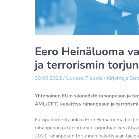
Eero Heinäluoma v
ja terrorismin torj
30.09.2021
/
Uutiset
,
Tiedote
/ Kirjoittaja
Eer
Yhtenäinen EU:n säännöstö rahanpesun ja ter
AML/CFT) keskittyy rahanpesun ja terrorismi
Europarlamentaarikko Eero Heinäluoma (sd.) on
rahanpesun ja terrorismin torjuntaan keskitty
2021 rahanpesun torjunnan paketissaan laajoja 