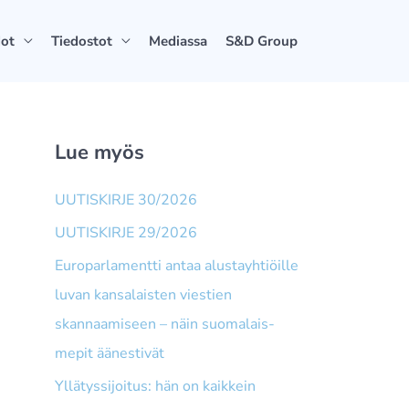
dot
Tiedostot
Mediassa
S&D Group
Lue myös
UUTISKIRJE 30/2026
UUTISKIRJE 29/2026
Europarlamentti antaa alusta­yhtiöille
luvan kansalaisten viestien
skannaamiseen – näin suomalais­
mepit äänestivät
Yllätyssijoitus: hän on kaikkein