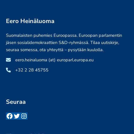
Eero Heinäluoma
Suomalaisten puhemies Euroopassa. Euroopan parlamentin
jäsen sosialidemokraattien S&D-ryhmässä. Tilaa uutiskirje,
seuraa somessa, ota yhteyttä – pysytään kuulolla.
eero.heinaluoma (at) europarl.europa.eu
+32 2 28 45755
Seuraa
Facebook
Twitter
Instagram