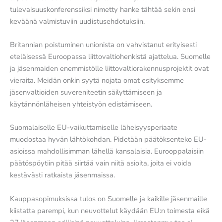
tulevaisuuskonferenssiksi nimetty hanke tähtää sekin ensi
keväänä valmistuviin uudistusehdotuksiin.
Britannian poistuminen unionista on vahvistanut erityisesti
eteläisessä Euroopassa liittovaltiohenkistä ajattelua. Suomelle
ja jäsenmaiden enemmistölle liittovaltiorakennusprojektit ovat
vieraita. Meidän onkin syytä nojata omat esityksemme
jäsenvaltioiden suvereniteetin säilyttämiseen ja
käytännönläheisen yhteistyön edistämiseen.
Suomalaiselle EU-vaikuttamiselle läheisyysperiaate
muodostaa hyvän lähtökohdan. Pidetään päätöksenteko EU-
asioissa mahdollisimman lähellä kansalaisia. Eurooppalaisiin
päätöspöytiin pitää siirtää vain niitä asioita, joita ei voida
kestävästi ratkaista jäsenmaissa.
Kauppasopimuksissa tulos on Suomelle ja kaikille jäsenmaille
kiistatta parempi, kun neuvottelut käydään EU:n toimesta eikä