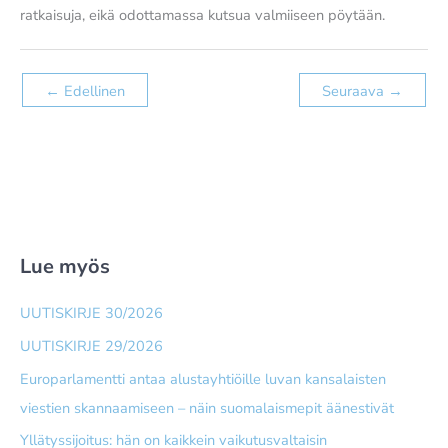
ratkaisuja, eikä odottamassa kutsua valmiiseen pöytään.
←
Edellinen
Seuraava
→
Lue myös
UUTISKIRJE 30/2026
UUTISKIRJE 29/2026
Europarlamentti antaa alusta­yhtiöille luvan kansalaisten
viestien skannaamiseen – näin suomalais­mepit äänestivät
Yllätyssijoitus: hän on kaikkein vaikutusvaltaisin