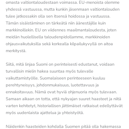
omasta valtiontaloudestaan voimassa. EU-menoista olemme
yhdessä vastuussa, mutta kunkin jäsenmaan valtiontalouden
tulee jatkossakin olla sen itsensä hoidossa ja vastuussa.
Tämän sisäistäminen on tärkeätä niin äänestäjille kuin
markkinoillekin. EU on viidennes maailmantaloudesta, joten
meidän huolellisella taloudenpidollamme, markkinoiden
ohjausvaikutuksilla sekä korkealla kilpailukyvyllä on aitoa
merkitystä.
Siitä, mitä linjaa Suomi on perinteisesti edustanut, voidaan
turvallisin mielin hakea suuntaa myös tulevalle
vaikuttamistyölle. Suomalaiseen perinteeseen kuuluu
perehtyneisyys, johdonmukaisuus, luotettavuus ja
ennakoitavuus. Nämä ovat hyviä ohjenuoria myös tulevaan.
Samaan aikaan on totta, että nykyajan suuret haasteet ja niitä
varten kehitetyt, historiallisen jättimäiset ratkaisut edellyttävät
myös uudenlaista ajattelua ja yhteistyötä.
Näidenkin haasteiden kohdalla Suomen pitää olla hakemassa