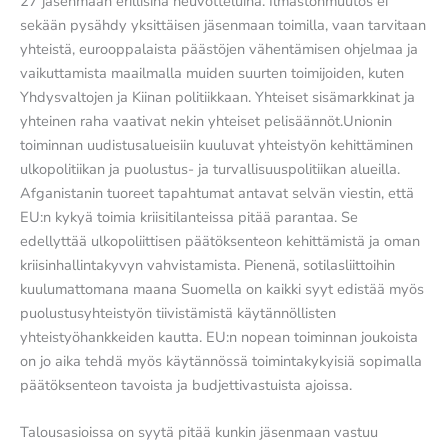
27 jäsenmaan erillisinä neuvotteluina. Ilmastonmuutos ei
sekään pysähdy yksittäisen jäsenmaan toimilla, vaan tarvitaan
yhteistä, eurooppalaista päästöjen vähentämisen ohjelmaa ja
vaikuttamista maailmalla muiden suurten toimijoiden, kuten
Yhdysvaltojen ja Kiinan politiikkaan. Yhteiset sisämarkkinat ja
yhteinen raha vaativat nekin yhteiset pelisäännöt.Unionin
toiminnan uudistusalueisiin kuuluvat yhteistyön kehittäminen
ulkopolitiikan ja puolustus- ja turvallisuuspolitiikan alueilla.
Afganistanin tuoreet tapahtumat antavat selvän viestin, että
EU:n kykyä toimia kriisitilanteissa pitää parantaa. Se
edellyttää ulkopoliittisen päätöksenteon kehittämistä ja oman
kriisinhallintakyvyn vahvistamista. Pienenä, sotilasliittoihin
kuulumattomana maana Suomella on kaikki syyt edistää myös
puolustusyhteistyön tiivistämistä käytännöllisten
yhteistyöhankkeiden kautta. EU:n nopean toiminnan joukoista
on jo aika tehdä myös käytännössä toimintakykyisiä sopimalla
päätöksenteon tavoista ja budjettivastuista ajoissa.
Talousasioissa on syytä pitää kunkin jäsenmaan vastuu