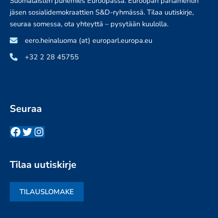
Suomalaisten puhemies Euroopassa. Euroopan parlamentin
jäsen sosialidemokraattien S&D-ryhmässä. Tilaa uutiskirje,
seuraa somessa, ota yhteyttä – pysytään kuulolla.
eero.heinaluoma (at) europarl.europa.eu
+32 2 28 45755
Seuraa
Facebook
Twitter
Instagram
Tilaa uutiskirje
TILAUSLOMAKE