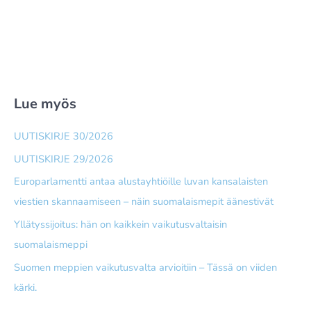
Lue myös
UUTISKIRJE 30/2026
UUTISKIRJE 29/2026
Europarlamentti antaa alusta­yhtiöille luvan kansalaisten
viestien skannaamiseen – näin suomalais­mepit äänestivät
Yllätyssijoitus: hän on kaikkein vaikutusvaltaisin
suomalaismeppi
Suomen meppien vaikutusvalta arvioitiin – Tässä on viiden
kärki.