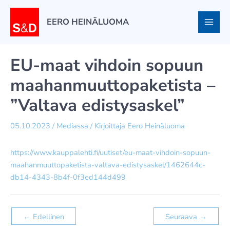
Siirry
sisältöön
EERO HEINÄLUOMA
EU-maat vihdoin sopuun
maahanmuuttopaketista –
”Valtava edistysaskel”
05.10.2023
/
Mediassa
/ Kirjoittaja
Eero Heinäluoma
https://www.kauppalehti.fi/uutiset/eu-maat-vihdoin-sopuun-
maahanmuuttopaketista-valtava-edistysaskel/1462644c-
db14-4343-8b4f-0f3ed144d499
←
Edellinen
Seuraava
→