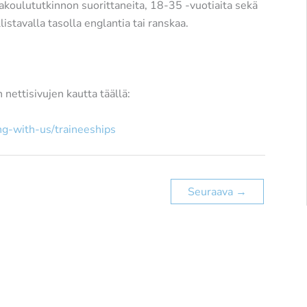
koulututkinnon suorittaneita, 18-35 -vuotiaita sekä
stavalla tasolla englantia tai ranskaa.
ettisivujen kautta täällä:
ng-with-us/traineeships
Seuraava
→