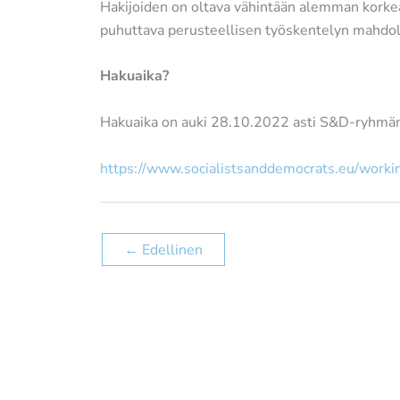
Hakijoiden on oltava vähintään alemman korkea
puhuttava perusteellisen työskentelyn mahdolli
Hakuaika?
Hakuaika on auki 28.10.2022 asti S&D-ryhmän n
https://www.socialistsanddemocrats.eu/worki
←
Edellinen