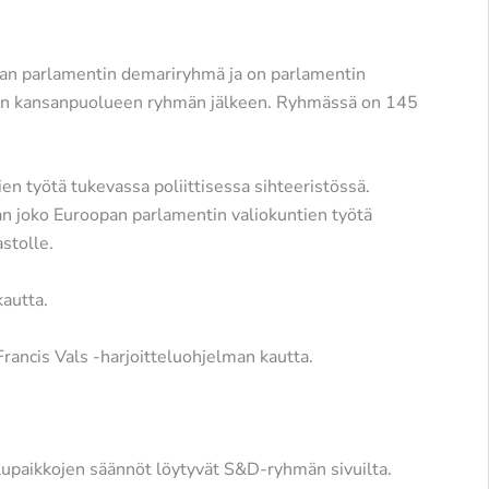
pan parlamentin demariryhmä ja on parlamentin
oopan kansanpuolueen ryhmän jälkeen. Ryhmässä on 145
n työtä tukevassa poliittisessa sihteeristössä.
aan joko Euroopan parlamentin valiokuntien työtä
astolle.
kautta.
Francis Vals -harjoitteluohjelman kautta.
lupaikkojen säännöt löytyvät S&D-ryhmän sivuilta.