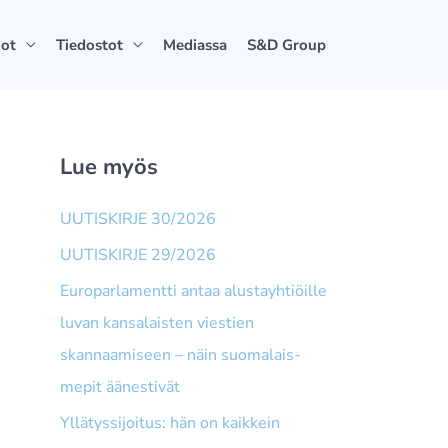
dot
Tiedostot
Mediassa
S&D Group
Lue myös
UUTISKIRJE 30/2026
UUTISKIRJE 29/2026
Europarlamentti antaa alusta­yhtiöille
luvan kansalaisten viestien
skannaamiseen – näin suomalais­
mepit äänestivät
Yllätyssijoitus: hän on kaikkein