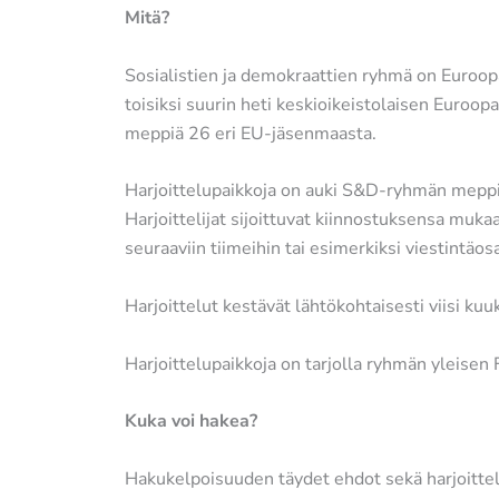
Mitä?
Sosialistien ja demokraattien ryhmä on Euroo
toisiksi suurin heti keskioikeistolaisen Eur
meppiä 26 eri EU-jäsenmaasta.
Harjoittelupaikkoja on auki S&D-ryhmän meppie
Harjoittelijat sijoittuvat kiinnostuksensa muk
seuraaviin tiimeihin tai esimerkiksi viestintäos
Harjoittelut kestävät lähtökohtaisesti viisi kuu
Harjoittelupaikkoja on tarjolla ryhmän yleisen 
Kuka voi hakea?
Hakukelpoisuuden täydet ehdot sekä harjoitte