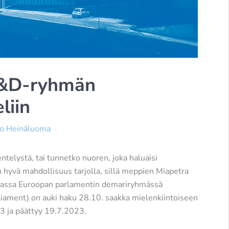
 S&D-ryhmän
liin
o Heinäluoma
telystä, tai tunnetko nuoren, joka haluaisi
 hyvä mahdollisuus tarjolla, sillä meppien Miapetra
assa Euroopan parlamentin demariryhmässä
liament) on auki haku 28.10. saakka mielenkiintoiseen
23 ja päättyy 19.7.2023.