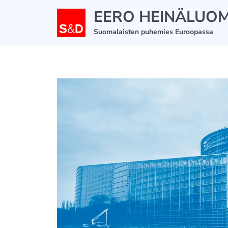
Siirry
EERO HEINÄLUO
sisältöön
Suomalaisten puhemies Euroopassa