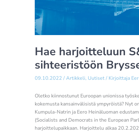
Hae harjoitteluun
sihteeristöön Brysse
09.10.2022
/
Artikkeli
,
Uutiset
/ Kirjoittaja
Eer
Oletko kiinnostunut Euroopan unionissa työsken
kokemusta kansainvälisistä ympyröistä? Nyt on
Kumpula-Natrin ja Eero Heinäluoman edustam
(Socialists and Democrats in the European Par
harjoittelupaikkaan. Harjoittelu alkaa 20.2.20