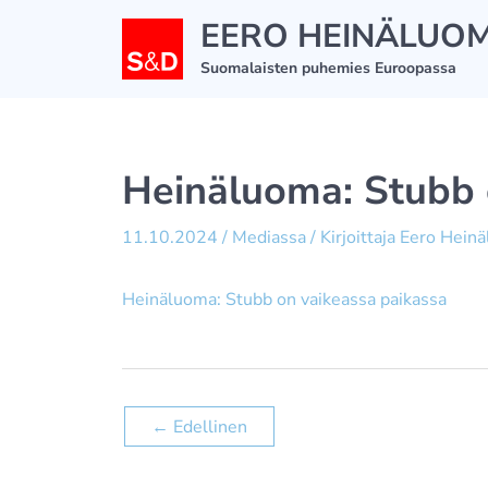
Siirry
EERO HEINÄLUO
sisältöön
Suomalaisten puhemies Euroopassa
Heinäluoma: Stubb 
11.10.2024
/
Mediassa
/ Kirjoittaja
Eero Hein
Heinäluoma: Stubb on vaikeassa paikassa
←
Edellinen