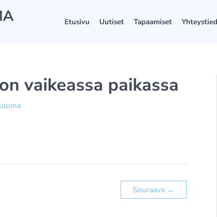
MA
Etusivu
Uutiset
Tapaamiset
Yhteystie
on vaikeassa paikassa
äluoma
Seuraava
→