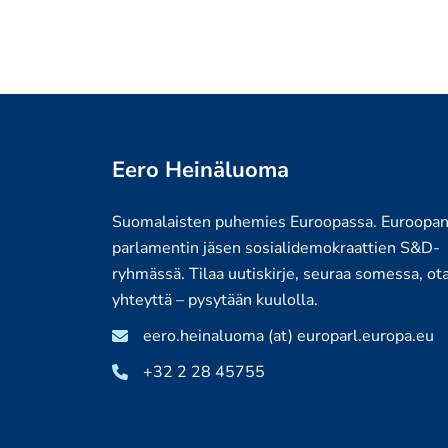
Eero Heinäluoma
Suomalaisten puhemies Euroopassa. Euroopa
parlamentin jäsen sosialidemokraattien S&D-
ryhmässä. Tilaa uutiskirje, seuraa somessa, ot
yhteyttä – pysytään kuulolla.
eero.heinaluoma (at) europarl.europa.eu
+32 2 28 45755