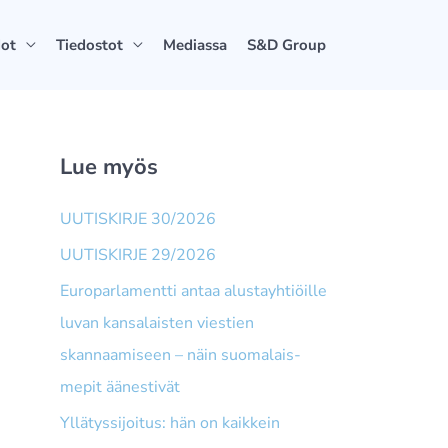
dot
Tiedostot
Mediassa
S&D Group
Lue myös
UUTISKIRJE 30/2026
UUTISKIRJE 29/2026
Europarlamentti antaa alusta­yhtiöille
luvan kansalaisten viestien
skannaamiseen – näin suomalais­
mepit äänestivät
Yllätyssijoitus: hän on kaikkein