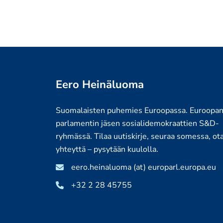
Eero Heinäluoma
Suomalaisten puhemies Euroopassa. Euroopa
parlamentin jäsen sosialidemokraattien S&D-
ryhmässä. Tilaa uutiskirje, seuraa somessa, ot
yhteyttä – pysytään kuulolla.
eero.heinaluoma (at) europarl.europa.eu
+32 2 28 45755