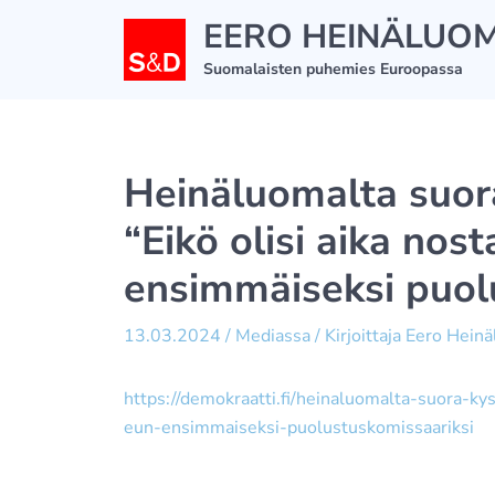
Siirry
EERO HEINÄLUO
sisältöön
Suomalaisten puhemies Euroopassa
Heinäluomalta suor
“Eikö olisi aika no
ensimmäiseksi puol
13.03.2024
/
Mediassa
/ Kirjoittaja
Eero Hein
https://demokraatti.fi/heinaluomalta-suora-k
eun-ensimmaiseksi-puolustuskomissaariksi