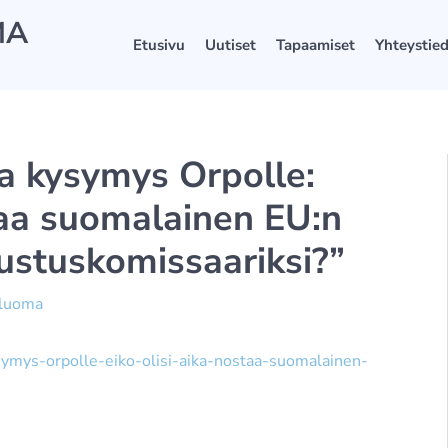
MA
Etusivu
Uutiset
Tapaamiset
Yhteystie
a kysymys Orpolle:
staa suomalainen EU:n
ustuskomissaariksi?”
äluoma
ysymys-orpolle-eiko-olisi-aika-nostaa-suomalainen-