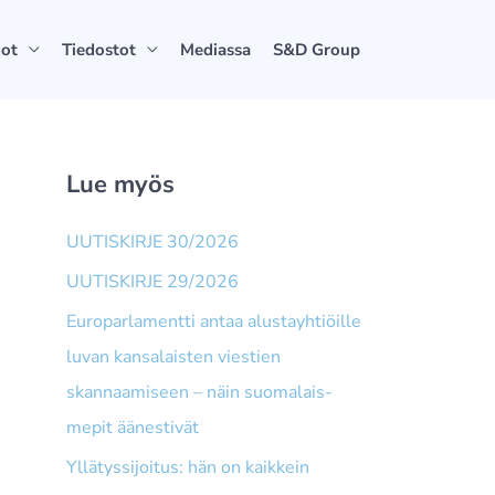
dot
Tiedostot
Mediassa
S&D Group
Lue myös
UUTISKIRJE 30/2026
UUTISKIRJE 29/2026
Europarlamentti antaa alusta­yhtiöille
luvan kansalaisten viestien
skannaamiseen – näin suomalais­
mepit äänestivät
Yllätyssijoitus: hän on kaikkein