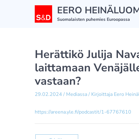
Siirry
EERO HEINÄLUO
sisältöön
Suomalaisten puhemies Euroopassa
Herättikö Julija Na
laittamaan Venäjäll
vastaan?
29.02.2024
/
Mediassa
/ Kirjoittaja
Eero Hein
https://areena.yle.fi/podcastit/1-67767610