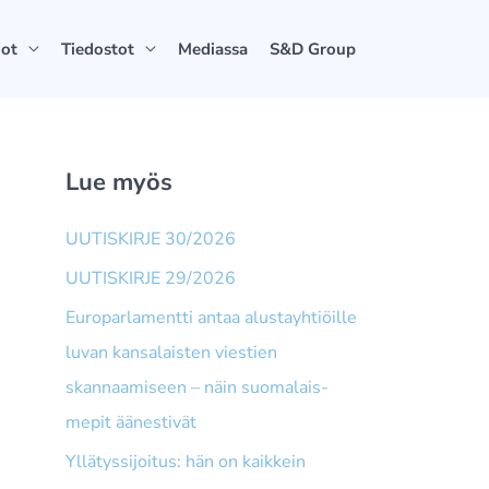
dot
Tiedostot
Mediassa
S&D Group
Lue myös
UUTISKIRJE 30/2026
UUTISKIRJE 29/2026
Europarlamentti antaa alusta­yhtiöille
luvan kansalaisten viestien
skannaamiseen – näin suomalais­
mepit äänestivät
Yllätyssijoitus: hän on kaikkein