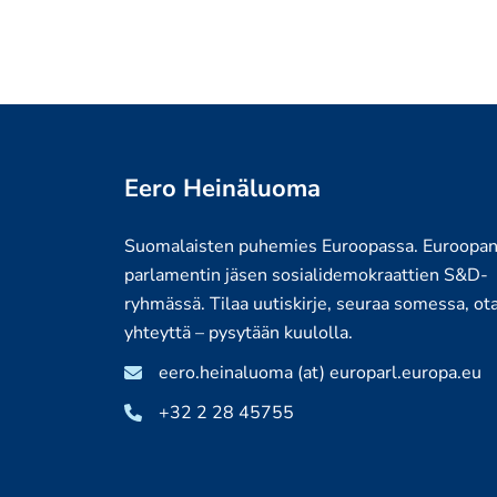
Eero Heinäluoma
Suomalaisten puhemies Euroopassa. Euroopa
parlamentin jäsen sosialidemokraattien S&D-
ryhmässä. Tilaa uutiskirje, seuraa somessa, ot
yhteyttä – pysytään kuulolla.
eero.heinaluoma (at) europarl.europa.eu
+32 2 28 45755