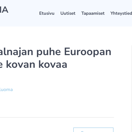
MA
Etusivu
Uutiset
Tapaamiset
Yhteystie
valnajan puhe Euroopan
e kovan kovaa
äluoma