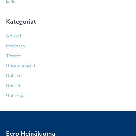
kärki.
Kategoriat
Artikkeli
Mediassa
Tiedote
Uncategorized
Uutinen
Uutiset
Uutiskirje
Eero Heinäluoma