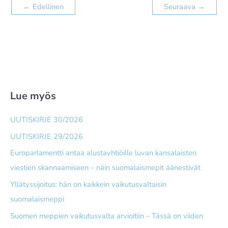
←
Edellinen
Seuraava
→
Lue myös
UUTISKIRJE 30/2026
UUTISKIRJE 29/2026
Europarlamentti antaa alusta­yhtiöille luvan kansalaisten
viestien skannaamiseen – näin suomalais­mepit äänestivät
Yllätyssijoitus: hän on kaikkein vaikutusvaltaisin
suomalaismeppi
Suomen meppien vaikutusvalta arvioitiin – Tässä on viiden