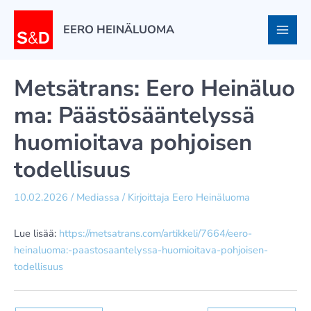
Siirry
sisältöön
EERO HEINÄLUOMA
Metsätrans: Eero Heinäluo
ma: Päästösääntelyssä
huomioitava pohjoisen
todellisuus
10.02.2026
/
Mediassa
/ Kirjoittaja
Eero Heinäluoma
Lue lisää:
https://metsatrans.com/artikkeli/7664/eero-
heinaluoma:-paastosaantelyssa-huomioitava-pohjoisen-
todellisuus