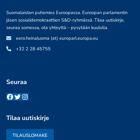
Suomalaisten puhemies Euroopassa. Euroopan parlamentin
jäsen sosialidemokraattien S&D-ryhmässä. Tilaa uutiskirje,
seuraa somessa, ota yhteyttä – pysytään kuulolla.
eero.heinaluoma (at) europarl.europa.eu
+32 2 28 45755
Seuraa
Facebook
Twitter
Instagram
Tilaa uutiskirje
TILAUSLOMAKE