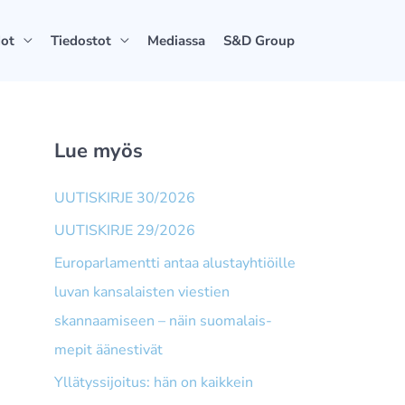
dot
Tiedostot
Mediassa
S&D Group
Lue myös
UUTISKIRJE 30/2026
UUTISKIRJE 29/2026
Europarlamentti antaa alusta­yhtiöille
luvan kansalaisten viestien
skannaamiseen – näin suomalais­
mepit äänestivät
Yllätyssijoitus: hän on kaikkein