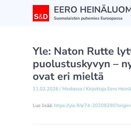
Siirry
EERO HEINÄLUO
sisältöön
Suomalaisten puhemies Euroopassa
Yle: Naton Rutte ly
puolustuskyvyn – ny
ovat eri mieltä
11.02.2026
/
Mediassa
/ Kirjoittaja
Eero Hein
Lue lisää:
https://yle.fi/a/74-20209290?origin