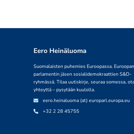
Eero Heinäluoma
Suomalaisten puhemies Euroopassa. Euroopa
parlamentin jäsen sosialidemokraattien S&D-
ryhmässä. Tilaa uutiskirje, seuraa somessa, ot
yhteyttä – pysytään kuulolla.
eero.heinaluoma (at) europarl.europa.eu
+32 2 28 45755