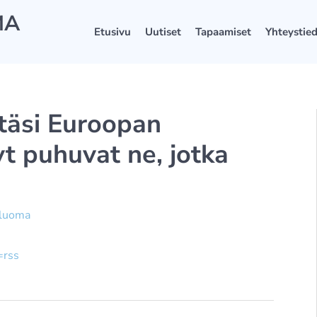
MA
Etusivu
Uutiset
Tapaamiset
Yhteystie
ttäsi Euroopan
t puhuvat ne, jotka
äluoma
=rss