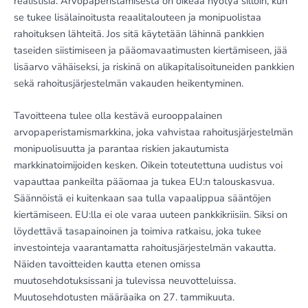
realistisia. Arvopaperistamisesta on oikeaa hyötyä silloin, kun
se tukee lisälainoitusta reaalitalouteen ja monipuolistaa
rahoituksen lähteitä. Jos sitä käytetään lähinnä pankkien
taseiden siistimiseen ja pääomavaatimusten kiertämiseen, jää
lisäarvo vähäiseksi, ja riskinä on alikapitalisoituneiden pankkien
sekä rahoitusjärjestelmän vakauden heikentyminen.
Tavoitteena tulee olla kestävä eurooppalainen
arvopaperistamismarkkina, joka vahvistaa rahoitusjärjestelmän
monipuolisuutta ja parantaa riskien jakautumista
markkinatoimijoiden kesken. Oikein toteutettuna uudistus voi
vapauttaa pankeilta pääomaa ja tukea EU:n talouskasvua.
Säännöistä ei kuitenkaan saa tulla vapaalippua sääntöjen
kiertämiseen. EU:lla ei ole varaa uuteen pankkikriisiin. Siksi on
löydettävä tasapainoinen ja toimiva ratkaisu, joka tukee
investointeja vaarantamatta rahoitusjärjestelmän vakautta.
Näiden tavoitteiden kautta etenen omissa
muutosehdotuksissani ja tulevissa neuvotteluissa.
Muutosehdotusten määräaika on 27. tammikuuta.