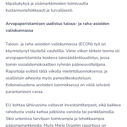
kilpailukykyä ja sisämarkkinoiden toimivuutta
kustannustehokkaasti ja turvallisesti.
Arvopaperistamisen uudistus talous- ja raha-asioiden
valiokunnassa
Talous- ja raha-asioiden valiokunnassa (ECON) työ on
käynnistynyt täydellä vauhdilla. Viime viikon tärkein teema oli
arvopaperistamista koskeva lainsäädäntöuudistus, jossa
toimin sosialidemokraattien ryhmän pääneuvottelijana.
Raportoija esitteli tällä viikolla mietintöluonnoksensa, ja
osallistuin aiheesta myös paneelikeskusteluun.
Kokonaisuutena arvioiden luonnoksessa on vielä selvästi
parantamisen varaa.
EU kohtaa lähivuosina valtavat investointitarpeet, eikä kaikkea
rahoitusta voida kattaa julkisista varoista tai pankkilainoilla.
Siksi unionissa tarvitaan toimivampia ja tehokkaampia
pääomamarkkinoita. Myös Mario Draghin raportissa on