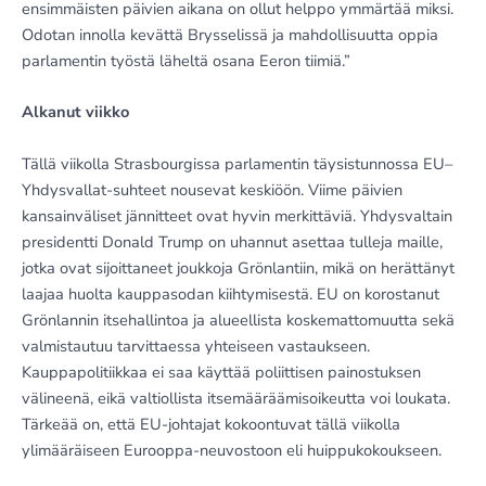
ensimmäisten päivien aikana on ollut helppo ymmärtää miksi.
Odotan innolla kevättä Brysselissä ja mahdollisuutta oppia
parlamentin työstä läheltä osana Eeron tiimiä.”
Alkanut viikko
Tällä viikolla Strasbourgissa parlamentin täysistunnossa EU–
Yhdysvallat-suhteet nousevat keskiöön. Viime päivien
kansainväliset jännitteet ovat hyvin merkittäviä. Yhdysvaltain
presidentti Donald Trump on uhannut asettaa tulleja maille,
jotka ovat sijoittaneet joukkoja Grönlantiin, mikä on herättänyt
laajaa huolta kauppasodan kiihtymisestä. EU on korostanut
Grönlannin itsehallintoa ja alueellista koskemattomuutta sekä
valmistautuu tarvittaessa yhteiseen vastaukseen.
Kauppapolitiikkaa ei saa käyttää poliittisen painostuksen
välineenä, eikä valtiollista itsemääräämisoikeutta voi loukata.
Tärkeää on, että EU-johtajat kokoontuvat tällä viikolla
ylimääräiseen Eurooppa-neuvostoon eli huippukokoukseen.