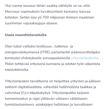
Yksi varma seuraus tähän saakka nähdylle on se, että
Mercosur-sopimuksen hyväksymisen kannatus kasvaa
kohisten. Sehän loisi yli 700 miljoonan ihmisen maailman
suurimman vapaakauppa-alueen.
Uusia neuvotteluvastuita
Olen tullut valituksi teollisuus-, tutkimus- ja
energiavaliokunnassa (ITRE) parlamentin pääneuvottelijaksi
komission ehdotukselle eurooppalaisesta
yrityslompakosta
.
Pidän tehtävää erityisenä kunniana ja odotan työn alkamista
mielenkiinnolla.
Yrityslompakon tavoitteena on helpottaa yritysten ja julkisen
sektorin digitalisaatiota, vähentää hallinnollista taakkaa ja
vahvistaa EU:n kilpailukykyä. Yrityslompakko tarjoaisi
harmonisoidun ja rajat ylittävän välineen sähköiseen
tunnistautumiseen, asiakirjojen hallintaan ja turvalliseen