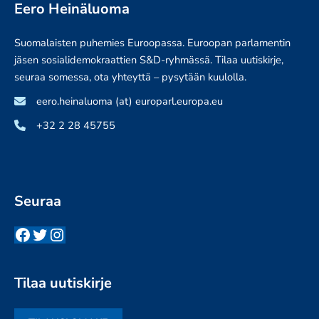
Eero Heinäluoma
Suomalaisten puhemies Euroopassa. Euroopan parlamentin
jäsen sosialidemokraattien S&D-ryhmässä. Tilaa uutiskirje,
seuraa somessa, ota yhteyttä – pysytään kuulolla.
eero.heinaluoma (at) europarl.europa.eu
+32 2 28 45755
Seuraa
Facebook
Twitter
Instagram
Tilaa uutiskirje