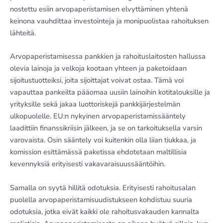
nostettu esiin arvopaperistamisen elvyttäminen yhtenä
keinona vauhdittaa investointeja ja monipuolistaa rahoituksen
lähteitä.
Arvopaperistamisessa pankkien ja rahoituslaitosten hallussa
olevia lainoja ja velkoja kootaan yhteen ja paketoidaan
sijoitustuotteiksi, joita sijoittajat voivat ostaa. Tämä voi
vapauttaa pankeilta pääomaa uusiin lainoihin kotitalouksille ja
yrityksille sekä jakaa luottoriskejä pankkijärjestelmän
ulkopuolelle. EU:n nykyinen arvopaperistamissääntely
laadittiin finanssikriisin jälkeen, ja se on tarkoituksella varsin
varovaista. Osin sääntely voi kuitenkin olla liian tiukkaa, ja
komission esittämässä paketissa ehdotetaan maltillisia
kevennyksiä erityisesti vakavaraisuussääntöihin.
Samalla on syytä hillitä odotuksia. Erityisesti rahoitusalan
puolella arvopaperistamisuudistukseen kohdistuu suuria
odotuksia, jotka eivät kaikki ole rahoitusvakauden kannalta