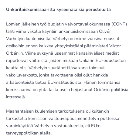
Unkarilaiskomissaarilta kyseenalaisia perusteluita
Lomien jälkeinen työ budjetin valvontavaliokunnassa (CONT)
lähti viime viikolla käyntiin unkarilaiskomissaari Olivér
Várhelyin kuulemisella. Várhelyi on viime vuosina noussut
otsikoihin ennen kaikkea yhteyksistääni pääministeri Viktor
Orbániin. Viime syksynä useammat kansainväliset mediat
raportoivat väitteistä, joiden mukaan Unkarin EU-edustuston
kautta olisi Várhelyin suurlähettiläsaikana toiminut
vakoiluverkosto, jonka tavoitteena olisi ollut hankkia
arkaluonteista tietoa EU‑instituutioista. Hänen toimintansa
komissaarina on yhtä lailla usein heijastanut Orbánin poliittisia
intressejä.
Maanantaisen kuulemisen tarkoituksena oli kuitenkin
tarkastella komission vastuuvapausmenettelyn puitteissa
varainkäyttöä Várhelyin vastuualueella, eli EU:n
terveyspolitiikan alalla.