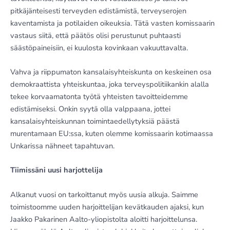
pitkäjänteisesti terveyden edistämistä, terveyserojen
kaventamista ja potilaiden oikeuksia. Tätä vasten komissaarin
vastaus siitä, että päätös olisi perustunut puhtaasti
säästöpaineisiin, ei kuulosta kovinkaan vakuuttavalta.
Vahva ja riippumaton kansalaisyhteiskunta on keskeinen osa
demokraattista yhteiskuntaa, joka terveyspolitiikankin alalla
tekee korvaamatonta työtä yhteisten tavoitteidemme
edistämiseksi. Onkin syytä olla valppaana, jottei
kansalaisyhteiskunnan toimintaedellytyksiä päästä
murentamaan EU:ssa, kuten olemme komissaarin kotimaassa
Unkarissa nähneet tapahtuvan.
Tiimissäni uusi harjottelija
Alkanut vuosi on tarkoittanut myös uusia alkuja. Saimme
toimistoomme uuden harjoittelijan kevätkauden ajaksi, kun
Jaakko Pakarinen Aalto-yliopistolta aloitti harjoittelunsa.