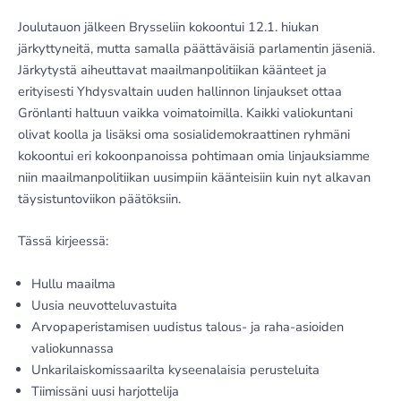
Joulutauon jälkeen Brysseliin kokoontui 12.1. hiukan
järkyttyneitä, mutta samalla päättäväisiä parlamentin jäseniä.
Järkytystä aiheuttavat maailmanpolitiikan käänteet ja
erityisesti Yhdysvaltain uuden hallinnon linjaukset ottaa
Grönlanti haltuun vaikka voimatoimilla. Kaikki valiokuntani
olivat koolla ja lisäksi oma sosialidemokraattinen ryhmäni
kokoontui eri kokoonpanoissa pohtimaan omia linjauksiamme
niin maailmanpolitiikan uusimpiin käänteisiin kuin nyt alkavan
täysistuntoviikon päätöksiin.
Tässä kirjeessä:
Hullu maailma
Uusia neuvotteluvastuita
Arvopaperistamisen uudistus talous- ja raha-asioiden
valiokunnassa
Unkarilaiskomissaarilta kyseenalaisia perusteluita
Tiimissäni uusi harjottelija