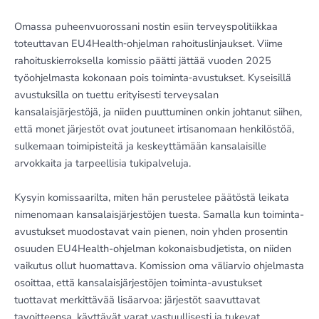
Omassa puheenvuorossani nostin esiin terveyspolitiikkaa
toteuttavan EU4Health‑ohjelman rahoituslinjaukset. Viime
rahoituskierroksella komissio päätti jättää vuoden 2025
työohjelmasta kokonaan pois toiminta‑avustukset. Kyseisillä
avustuksilla on tuettu erityisesti terveysalan
kansalaisjärjestöjä, ja niiden puuttuminen onkin johtanut siihen,
että monet järjestöt ovat joutuneet irtisanomaan henkilöstöä,
sulkemaan toimipisteitä ja keskeyttämään kansalaisille
arvokkaita ja tarpeellisia tukipalveluja.
Kysyin komissaarilta, miten hän perustelee päätöstä leikata
nimenomaan kansalaisjärjestöjen tuesta. Samalla kun toiminta-
avustukset muodostavat vain pienen, noin yhden prosentin
osuuden EU4Health-ohjelman kokonaisbudjetista, on niiden
vaikutus ollut huomattava. Komission oma väliarvio ohjelmasta
osoittaa, että kansalaisjärjestöjen toiminta-avustukset
tuottavat merkittävää lisäarvoa: järjestöt saavuttavat
tavoitteensa, käyttävät varat vastuullisesti ja tukevat