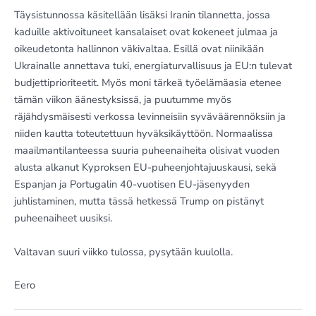
Täysistunnossa käsitellään lisäksi Iranin tilannetta, jossa
kaduille aktivoituneet kansalaiset ovat kokeneet julmaa ja
oikeudetonta hallinnon väkivaltaa. Esillä ovat niinikään
Ukrainalle annettava tuki, energiaturvallisuus ja EU:n tulevat
budjettiprioriteetit. Myös moni tärkeä työelämäasia etenee
tämän viikon äänestyksissä, ja puutumme myös
räjähdysmäisesti verkossa levinneisiin syväväärennöksiin ja
niiden kautta toteutettuun hyväksikäyttöön. Normaalissa
maailmantilanteessa suuria puheenaiheita olisivat vuoden
alusta alkanut Kyproksen EU-puheenjohtajuuskausi, sekä
Espanjan ja Portugalin 40-vuotisen EU-jäsenyyden
juhlistaminen, mutta tässä hetkessä Trump on pistänyt
puheenaiheet uusiksi.
Valtavan suuri viikko tulossa, pysytään kuulolla.
Eero