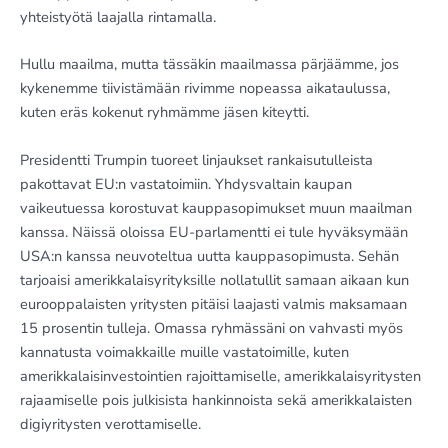
yhteistyötä laajalla rintamalla.
Hullu maailma, mutta tässäkin maailmassa pärjäämme, jos
kykenemme tiivistämään rivimme nopeassa aikataulussa,
kuten eräs kokenut ryhmämme jäsen kiteytti.
Presidentti Trumpin tuoreet linjaukset rankaisutulleista
pakottavat EU:n vastatoimiin. Yhdysvaltain kaupan
vaikeutuessa korostuvat kauppasopimukset muun maailman
kanssa. Näissä oloissa EU-parlamentti ei tule hyväksymään
USA:n kanssa neuvoteltua uutta kauppasopimusta. Sehän
tarjoaisi amerikkalaisyrityksille nollatullit samaan aikaan kun
eurooppalaisten yritysten pitäisi laajasti valmis maksamaan
15 prosentin tulleja. Omassa ryhmässäni on vahvasti myös
kannatusta voimakkaille muille vastatoimille, kuten
amerikkalaisinvestointien rajoittamiselle, amerikkalaisyritysten
rajaamiselle pois julkisista hankinnoista sekä amerikkalaisten
digiyritysten verottamiselle.