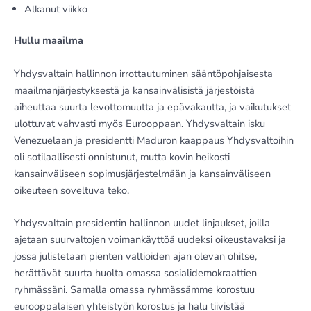
Alkanut viikko
Hullu maailma
Yhdysvaltain hallinnon irrottautuminen sääntöpohjaisesta
maailmanjärjestyksestä ja kansainvälisistä järjestöistä
aiheuttaa suurta levottomuutta ja epävakautta, ja vaikutukset
ulottuvat vahvasti myös Eurooppaan. Yhdysvaltain isku
Venezuelaan ja presidentti Maduron kaappaus Yhdysvaltoihin
oli sotilaallisesti onnistunut, mutta kovin heikosti
kansainväliseen sopimusjärjestelmään ja kansainväliseen
oikeuteen soveltuva teko.
Yhdysvaltain presidentin hallinnon uudet linjaukset, joilla
ajetaan suurvaltojen voimankäyttöä uudeksi oikeustavaksi ja
jossa julistetaan pienten valtioiden ajan olevan ohitse,
herättävät suurta huolta omassa sosialidemokraattien
ryhmässäni. Samalla omassa ryhmässämme korostuu
eurooppalaisen yhteistyön korostus ja halu tiivistää