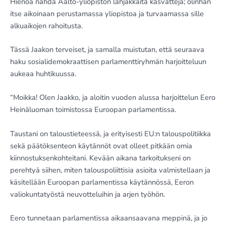
Hienoa nähdä Aalto-yliopiston lahjakkaita kasvatteja; olinhan
itse aikoinaan perustamassa yliopistoa ja turvaamassa sille
alkuaikojen rahoitusta.
Tässä Jaakon terveiset, ja samalla muistutan, että seuraava
haku sosialidemokraattisen parlamenttiryhmän harjoitteluun
aukeaa huhtikuussa.
“Moikka! Olen Jaakko, ja aloitin vuoden alussa harjoittelun Eero
Heinäluoman toimistossa Euroopan parlamentissa.
Taustani on taloustieteessä, ja erityisesti EU:n talouspolitiikka
sekä päätöksenteon käytännöt ovat olleet pitkään omia
kiinnostuksenkohteitani. Kevään aikana tarkoitukseni on
perehtyä siihen, miten talouspoliittisia asioita valmistellaan ja
käsitellään Euroopan parlamentissa käytännössä, Eeron
valiokuntatyöstä neuvotteluihin ja arjen työhön.
Eero tunnetaan parlamentissa aikaansaavana meppinä, ja jo