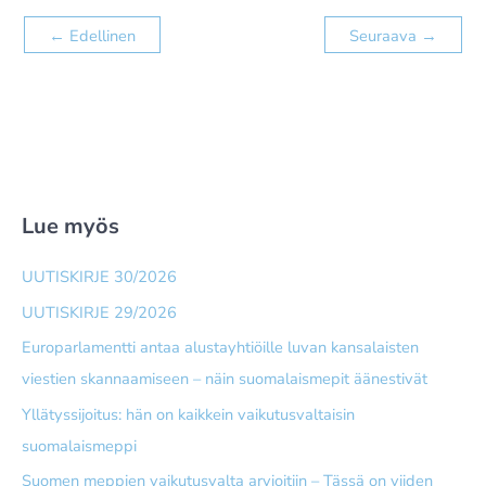
←
Edellinen
Seuraava
→
Lue myös
UUTISKIRJE 30/2026
UUTISKIRJE 29/2026
Europarlamentti antaa alusta­yhtiöille luvan kansalaisten
viestien skannaamiseen – näin suomalais­mepit äänestivät
Yllätyssijoitus: hän on kaikkein vaikutusvaltaisin
suomalaismeppi
Suomen meppien vaikutusvalta arvioitiin – Tässä on viiden