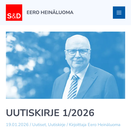
Siirry
sisältöön
EERO HEINÄLUOMA
UUTISKIRJE 1/2026
19.01.2026
/
Uutiset
,
Uutiskirje
/ Kirjoittaja
Eero Heinäluoma