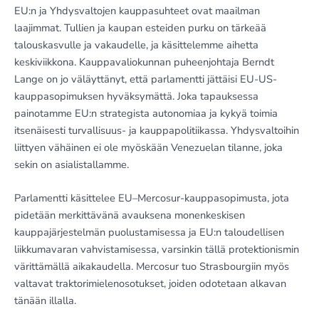
EU:n ja Yhdysvaltojen kauppasuhteet ovat maailman
laajimmat. Tullien ja kaupan esteiden purku on tärkeää
talouskasvulle ja vakaudelle, ja käsittelemme aihetta
keskiviikkona. Kauppavaliokunnan puheenjohtaja Berndt
Lange on jo väläyttänyt, että parlamentti jättäisi EU-US-
kauppasopimuksen hyväksymättä. Joka tapauksessa
painotamme EU:n strategista autonomiaa ja kykyä toimia
itsenäisesti turvallisuus- ja kauppapolitiikassa. Yhdysvaltoihin
liittyen vähäinen ei ole myöskään Venezuelan tilanne, joka
sekin on asialistallamme.
Parlamentti käsittelee EU–Mercosur-kauppasopimusta, jota
pidetään merkittävänä avauksena monenkeskisen
kauppajärjestelmän puolustamisessa ja EU:n taloudellisen
liikkumavaran vahvistamisessa, varsinkin tällä protektionismin
värittämällä aikakaudella. Mercosur tuo Strasbourgiin myös
valtavat traktorimielenosotukset, joiden odotetaan alkavan
tänään illalla.