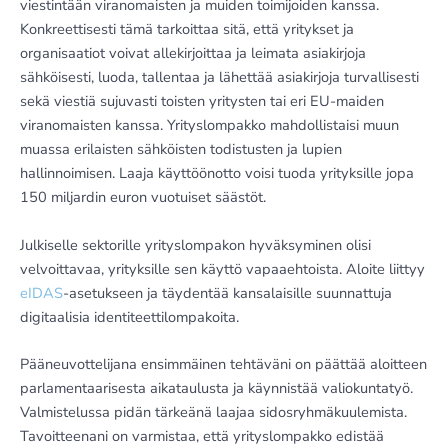
viestintään viranomaisten ja muiden toimijoiden kanssa.
Konkreettisesti tämä tarkoittaa sitä, että yritykset ja
organisaatiot voivat allekirjoittaa ja leimata asiakirjoja
sähköisesti, luoda, tallentaa ja lähettää asiakirjoja turvallisesti
sekä viestiä sujuvasti toisten yritysten tai eri EU-maiden
viranomaisten kanssa. Yrityslompakko mahdollistaisi muun
muassa erilaisten sähköisten todistusten ja lupien
hallinnoimisen. Laaja käyttöönotto voisi tuoda yrityksille jopa
150 miljardin euron vuotuiset säästöt.
Julkiselle sektorille yrityslompakon hyväksyminen olisi
velvoittavaa, yrityksille sen käyttö vapaaehtoista. Aloite liittyy
eIDAS
-asetukseen ja täydentää kansalaisille suunnattuja
digitaalisia identiteettilompakoita.
Pääneuvottelijana ensimmäinen tehtäväni on päättää aloitteen
parlamentaarisesta aikataulusta ja käynnistää valiokuntatyö.
Valmistelussa pidän tärkeänä laajaa sidosryhmäkuulemista.
Tavoitteenani on varmistaa, että yrityslompakko edistää