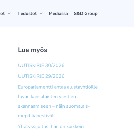
dot
Tiedostot
Mediassa
S&D Group
Lue myös
UUTISKIRJE 30/2026
UUTISKIRJE 29/2026
Europarlamentti antaa alusta­yhtiöille
luvan kansalaisten viestien
skannaamiseen – näin suomalais­
mepit äänestivät
Yllätyssijoitus: hän on kaikkein