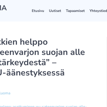
MA
Etusivu
Uutiset
Tapaamiset
Yhteystie
kkien helppo
eenvarjon suojan alle
tärkeydestä” –
U-äänestyksessä
äluoma
n-helppo-asettuminen-eu-sateenvarjon-suojan-alle-