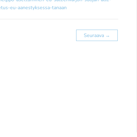
etus-eu-aanestyksessa-tanaan
Seuraava
→