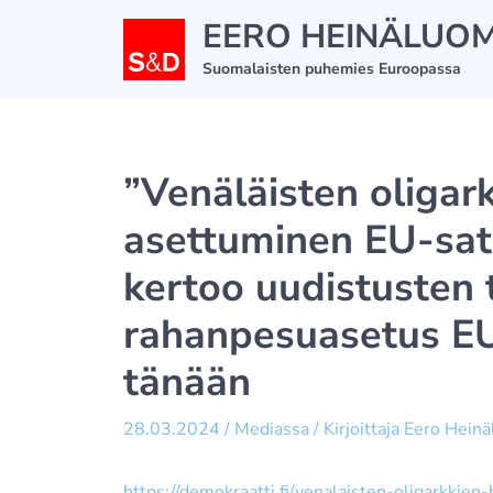
Siirry
EERO HEINÄLUO
sisältöön
Suomalaisten puhemies Euroopassa
”Venäläisten oligar
asettuminen EU-sat
kertoo uudistusten 
rahanpesuasetus E
tänään
28.03.2024
/
Mediassa
/ Kirjoittaja
Eero Hein
https://demokraatti.fi/venalaisten-oligarkkie