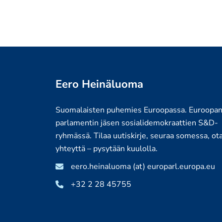
Eero Heinäluoma
Suomalaisten puhemies Euroopassa. Euroopa
parlamentin jäsen sosialidemokraattien S&D-
ryhmässä. Tilaa uutiskirje, seuraa somessa, ot
yhteyttä – pysytään kuulolla.
eero.heinaluoma (at) europarl.europa.eu
+32 2 28 45755