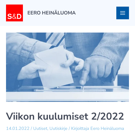
Siirry
sisältöön
EERO HEINÄLUOMA
Viikon kuulumiset 2/2022
14.01.2022
/
Uutiset
,
Uutiskirje
/ Kirjoittaja
Eero Heinäluoma