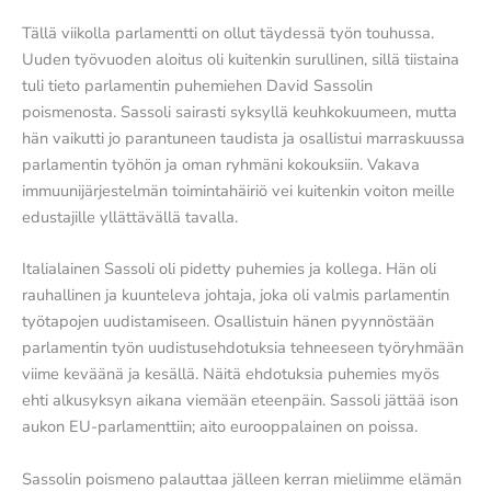
Tällä viikolla parlamentti on ollut täydessä työn touhussa.
Uuden työvuoden aloitus oli kuitenkin surullinen, sillä tiistaina
tuli tieto parlamentin puhemiehen David Sassolin
poismenosta. Sassoli sairasti syksyllä keuhkokuumeen, mutta
hän vaikutti jo parantuneen taudista ja osallistui marraskuussa
parlamentin työhön ja oman ryhmäni kokouksiin. Vakava
immuunijärjestelmän toimintahäiriö vei kuitenkin voiton meille
edustajille yllättävällä tavalla.
Italialainen Sassoli oli pidetty puhemies ja kollega. Hän oli
rauhallinen ja kuunteleva johtaja, joka oli valmis parlamentin
työtapojen uudistamiseen. Osallistuin hänen pyynnöstään
parlamentin työn uudistusehdotuksia tehneeseen työryhmään
viime keväänä ja kesällä. Näitä ehdotuksia puhemies myös
ehti alkusyksyn aikana viemään eteenpäin. Sassoli jättää ison
aukon EU-parlamenttiin; aito eurooppalainen on poissa.
Sassolin poismeno palauttaa jälleen kerran mieliimme elämän