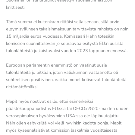
kriittisesti.
Tämä summa ei kuitenkaan riittäisi sellaisenaan, sillä arvio
elpymisvälineen takaisinmaksuun tarvittavista rahoista on noin
15 miljardia euroa vuodessa. Komissaari Hahn totesikin
komission suunnittelevan jo seuraavaa esitystä EU:n uusista
tulonlähteistä julkaistavaksi vuoden 2023 loppuun mennessä.
Euroopan parlamentin enemmistö on vaatinut uusia
tulonlähteitä jo pitkään, joten valiokunnan vastaanotto oli
suhteellisen positiivinen, vaikka monet kritisoivat tulonlähteitä
riittämättömäksi.
Mepit myös nostivat esille, ettei esimerkeiksi
päästökauppauudistus EU:ssa tai OECD:n/G20-maiden uuden
verosopimuksen hyväksymien USA:ssa ole läpihuutojuttu.
Näin ollen esityksiltä voi vielä hyvinkin kadota pohja. Mepit
myös kyseenalaistivat komission laskelmia vuosittaisesta