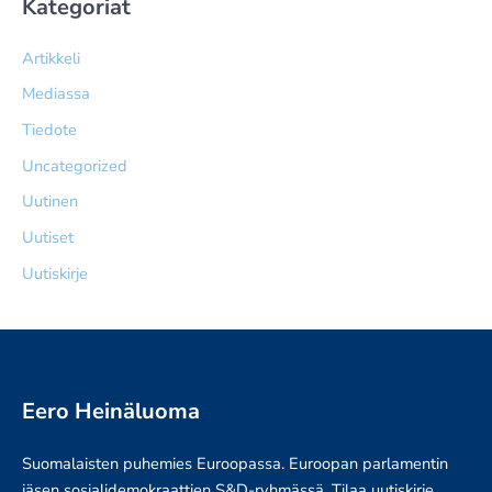
Kategoriat
Artikkeli
Mediassa
Tiedote
Uncategorized
Uutinen
Uutiset
Uutiskirje
Eero Heinäluoma
Suomalaisten puhemies Euroopassa. Euroopan parlamentin
jäsen sosialidemokraattien S&D-ryhmässä. Tilaa uutiskirje,