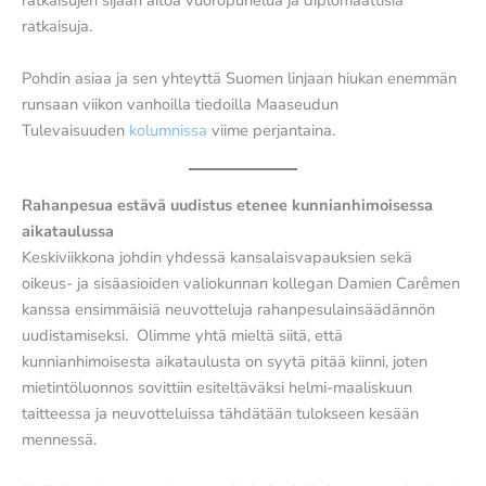
ratkaisuja.
Pohdin asiaa ja sen yhteyttä Suomen linjaan hiukan enemmän
runsaan viikon vanhoilla tiedoilla Maaseudun
Tulevaisuuden
kolumnissa
viime perjantaina.
Rahanpesua estävä uudistus etenee kunnianhimoisessa
aikataulussa
Keskiviikkona johdin yhdessä kansalaisvapauksien sekä
oikeus- ja sisäasioiden valiokunnan kollegan Damien Carêmen
kanssa ensimmäisiä neuvotteluja rahanpesulainsäädännön
uudistamiseksi. Olimme yhtä mieltä siitä, että
kunnianhimoisesta aikataulusta on syytä pitää kiinni, joten
mietintöluonnos sovittiin esiteltäväksi helmi-maaliskuun
taitteessa ja neuvotteluissa tähdätään tulokseen kesään
mennessä.