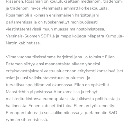
Rissanen. Rosamari on koulutukseltaan medianomi, tradenomi
ja tradenomi myös ylemmästä ammattikorkeakoulusta.
Rosamari oli aikoinaan ensimmäinen harjoittelijani
parlamentissa ja on työskennellyt monipuolisesti
viestintätehtävissä muun muassa mainostoimistossa,
Varsinais-Suomen SDP:llä ja meppikollega Miapetra Kumpula-
Natrin kabinetissa.
Viime vuonna tiimissämme harjoittelijana jo toiminut Ellen
Petersen siirtyy ensi maanantaista alkaen yhdeksi
erityisavustajakseni vastuualueenaan erityisesti kansainväliset
asiat ja uusi valiokuntavastuuni puolustus- ja
turvallisuuspolitiikan valiokunnassa. Ellen on opiskellut
Maastrichtin ylipoistossa Alankomaissa ja tehnyt
maisteritutkintonsa eurooppalaisesta julkisesta politiikasta ja
hallinnosta. Ennen kabinettiini tuloa Ellen on työskennellyt
Euroopan talous- ja sosiaalikomiteassa ja parlamentin S&D
ryhmän sihteeristössä.