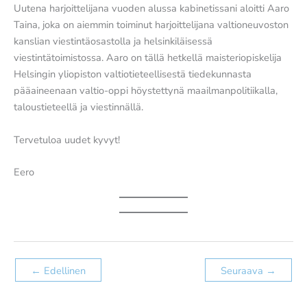
Uutena harjoittelijana vuoden alussa kabinetissani aloitti Aaro
Taina, joka on aiemmin toiminut harjoittelijana valtioneuvoston
kanslian viestintäosastolla ja helsinkiläisessä
viestintätoimistossa. Aaro on tällä hetkellä maisteriopiskelija
Helsingin yliopiston valtiotieteellisestä tiedekunnasta
pääaineenaan valtio-oppi höystettynä maailmanpolitiikalla,
taloustieteellä ja viestinnällä.
Tervetuloa uudet kyvyt!
Eero
←
Edellinen
Seuraava
→