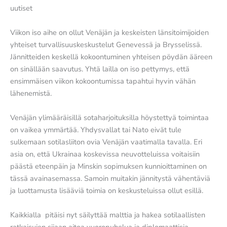
uutiset
Viikon iso aihe on ollut Venäjän ja keskeisten länsitoimijoiden
yhteiset turvallisuuskeskustelut Genevessä ja Brysselissä.
Jännitteiden keskellä kokoontuminen yhteisen pöydän ääreen
on sinällään saavutus. Yhtä lailla on iso pettymys, että
ensimmäisen viikon kokoontumissa tapahtui hyvin vähän
lähenemistä.
Venäjän ylimääräisillä sotaharjoituksilla höystettyä toimintaa
on vaikea ymmärtää. Yhdysvallat tai Nato eivät tule
sulkemaan sotilasliiton ovia Venäjän vaatimalla tavalla. Eri
asia on, että Ukrainaa koskevissa neuvotteluissa voitaisiin
päästä eteenpäin ja Minskin sopimuksen kunnioittaminen on
tässä avainasemassa. Samoin muitakin jännitystä vähentäviä
ja luottamusta lisääviä toimia on keskusteluissa ollut esillä.
Kaikkialla pitäisi nyt säilyttää malttia ja hakea sotilaallisten
ratkaisujen sijaan aitoa vuoropuhelua ja diplomaattisia