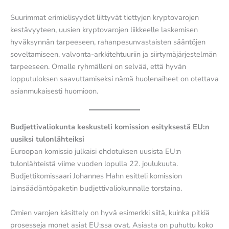
Suurimmat erimielisyydet liittyvät tiettyjen kryptovarojen
kestävyyteen, uusien kryptovarojen liikkeelle laskemisen
hyväksynnän tarpeeseen, rahanpesunvastaisten sääntöjen
soveltamiseen, valvonta-arkkitehtuuriin ja siirtymäjärjestelmän
tarpeeseen. Omalle ryhmälleni on selvää, että hyvän
lopputuloksen saavuttamiseksi nämä huolenaiheet on otettava
asianmukaisesti huomioon.
Budjettivaliokunta keskusteli komission esityksestä EU:n
uusiksi tulonlähteiksi
Euroopan komissio julkaisi ehdotuksen uusista EU:n
tulonlähteistä viime vuoden lopulla 22. joulukuuta.
Budjettikomissaari Johannes Hahn esitteli komission
lainsäädäntöpaketin budjettivaliokunnalle torstaina.
Omien varojen käsittely on hyvä esimerkki siitä, kuinka pitkiä
prosesseja monet asiat EU:ssa ovat. Asiasta on puhuttu koko