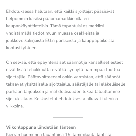
Ehdotuksessa halutaan, että kaikki sijoittajat pääsisivät
helpommin käsiksi pääomamarkkinoilla eri
kaupankäyntitietoihin. Tämä tapahtuisi esimerkiksi
yhdistämällä tiedot muun muassa osakkeista ja
joukkovelkakirjoista EU:n pörsseistä ja kauppapaikoista
kootusti yhteen.
On selvää, että epäyhtenäiset säännöt ja kansalliset esteet
eivät lisää tehokkuutta eivätkä synnytä parempaa tuottoa
sijoittajille. Päätavoitteenani onkin varmistaa, että säännöt
takaavat yksittäiselle sijoittajalle, säästäjälle tai eläkeläiselle
parhaan tarjouksen ja mahdollisuuden tukea talouttamme
sijoituksillaan. Keskustelut ehdotuksesta alkavat tulevina
viikkoina.
Viikonloppuna lähdetään länteen
Kierrän huomenna lauantaina 15. tammikuuta läntistä