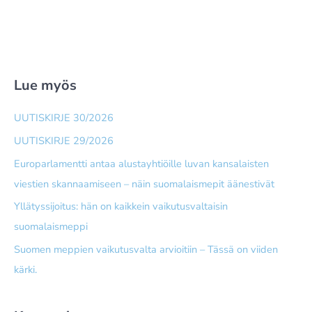
Lue myös
UUTISKIRJE 30/2026
UUTISKIRJE 29/2026
Europarlamentti antaa alusta­yhtiöille luvan kansalaisten
viestien skannaamiseen – näin suomalais­mepit äänestivät
Yllätyssijoitus: hän on kaikkein vaikutusvaltaisin
suomalaismeppi
Suomen meppien vaikutusvalta arvioitiin – Tässä on viiden
kärki.