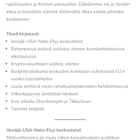
rajallisuuden ja ihmisen pienuuden. Eläkäämme siis jo tänään
aitoa ja todellista elämää siirtämättä liikaa asioita johonkin
kaukaiseen.
Tässä kirjeessä:
Venäjä-USA-Nato-Etyj-keskustelut
Rahanpesua estävä uudistus etenee kunnianhimoisessa
aikataulussa
Kryptovaluuttojen säätely etenee
Budjettivaliokunta keskusteli komission esityksestä EU:n
uusiksi tulonlähteiksi
Uusia tehtäviä myös rahoitusmarkkinoiden kehittämisessä
Viikonloppuna lähdetään länteen
Ensi viikolla Strasbourgiin ja Tikkurilaan
Tuoreita tekijöitä
Venäjä-USA-Nato-Etyj-keskustelut
Mollivoittoiseksi jäi myös viikon kansainvälisen politiikan