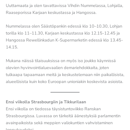
Uuttamaata ja olen tavattavissa Vihdin Nummelassa, Lohjalla,
Raaseporissa Karjaan keskustassa ja Hangossa.
Nummelassa olen Säästöpankin edessä klo 10–10.30, Lohjan
torilla klo 11–11.30, Karjaan keskustassa klo 12.15-12.45 ja
Hangossa Rewellinkadun K-Supermarketin edessä klo 13.45-
14.15.
Mukana näissä tilaisuuksissa on myös iso joukko käynnissä
olevien hyvinvointialuevaalien demariehdokkaita, joten
tulkaapa tapaamaan meitä ja keskustelemaan niin paikallisista,
alueellisista kuin koko Euroopan unioniakin koskevista asioista.
Ensi viikolla Strasbourgiin ja Tikkurilaan
Ensi viikolla on tiedossa täysistuntoviikko Ranskan
Strasbourgissa. Luvassa on tärkeitä äänestyksiä parlamentin
avainpaikoista sekä meppien valiokuntien vahvistaminen
loppukaudeksi.