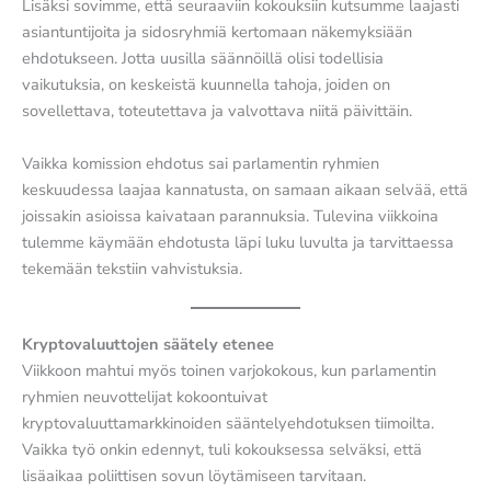
Lisäksi sovimme, että seuraaviin kokouksiin kutsumme laajasti
asiantuntijoita ja sidosryhmiä kertomaan näkemyksiään
ehdotukseen. Jotta uusilla säännöillä olisi todellisia
vaikutuksia, on keskeistä kuunnella tahoja, joiden on
sovellettava, toteutettava ja valvottava niitä päivittäin.
Vaikka komission ehdotus sai parlamentin ryhmien
keskuudessa laajaa kannatusta, on samaan aikaan selvää, että
joissakin asioissa kaivataan parannuksia. Tulevina viikkoina
tulemme käymään ehdotusta läpi luku luvulta ja tarvittaessa
tekemään tekstiin vahvistuksia.
Kryptovaluuttojen säätely etenee
Viikkoon mahtui myös toinen varjokokous, kun parlamentin
ryhmien neuvottelijat kokoontuivat
kryptovaluuttamarkkinoiden sääntelyehdotuksen tiimoilta.
Vaikka työ onkin edennyt, tuli kokouksessa selväksi, että
lisäaikaa poliittisen sovun löytämiseen tarvitaan.