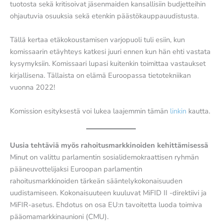
tuotosta sekä kritisoivat jäsenmaiden kansallisiin budjetteihin
ohjautuvia osuuksia sekä etenkin päästökauppauudistusta.
Tällä kertaa etäkokoustamisen varjopuoli tuli esiin, kun
komissaarin etäyhteys katkesi juuri ennen kun hän ehti vastata
kysymyksiin. Komissaari lupasi kuitenkin toimittaa vastaukset
kirjallisena. Tällaista on elämä Euroopassa tietotekniikan
vuonna 2022!
Komission esityksestä voi lukea laajemmin tämän
linkin
kautta.
Uusia tehtäviä myös rahoitusmarkkinoiden kehittämisessä
Minut on valittu parlamentin sosialidemokraattisen ryhmän
pääneuvottelijaksi Euroopan parlamentin
rahoitusmarkkinoiden tärkeän sääntelykokonaisuuden
uudistamiseen. Kokonaisuuteen kuuluvat MiFID II -direktiivi ja
MiFIR-asetus. Ehdotus on osa EU:n tavoitetta luoda toimiva
pääomamarkkinaunioni (CMU).