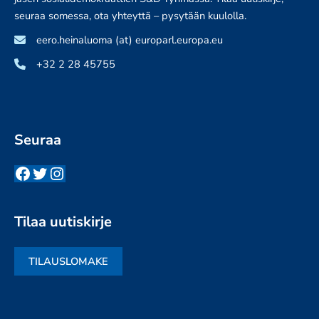
seuraa somessa, ota yhteyttä – pysytään kuulolla.
eero.heinaluoma (at) europarl.europa.eu
+32 2 28 45755
Seuraa
Facebook
Twitter
Instagram
Tilaa uutiskirje
TILAUSLOMAKE