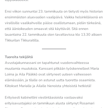
Ensi viikon sunnuntai 23. tammikuuta on tietysti myös historian
ensimmäisten aluevaalien vaalipäivä. Vaikka helsinkiläisenä en
virallisille vaalikahveille pääse osallistumaan, pidän tärkeänä,
että äänioikeuden omaavat sitä käyttävät. Sitä ennen
lauantaina 22. tammikuuta olen tavattavissa klo 13.30 alkaen
Tikkurilan Tikkuraitilla.
Tuoreita tekijöitä
Avustajakunnassani on tapahtunut vuodenvaihteessa
muutamia muutoksia. Kanssani pitkään työskennelleet Maria
Loima ja Aila Pääkkö ovat siirtyneet uuteen vaiheeseen
elämässään, ja tilalle on astunut uutta tuoretta osaamista.
Kiitokset Marialle ja Ailalle hienoista yhteisistä hetkistä!
Erityisesti kabinettini viestintäasioista vastaavaksi
erityisavustajaksi on tammikuun alusta siirtynyt Rosamari