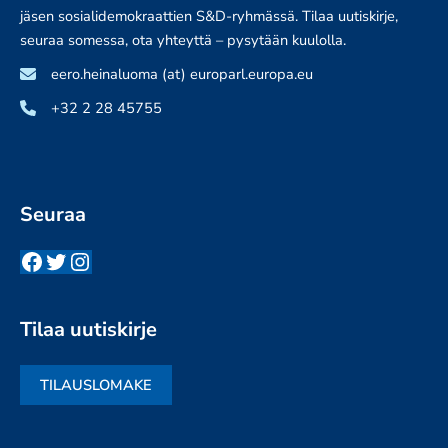
jäsen sosialidemokraattien S&D-ryhmässä. Tilaa uutiskirje,
seuraa somessa, ota yhteyttä – pysytään kuulolla.
eero.heinaluoma (at) europarl.europa.eu
+32 2 28 45755
Seuraa
Facebook
Twitter
Instagram
Tilaa uutiskirje
TILAUSLOMAKE