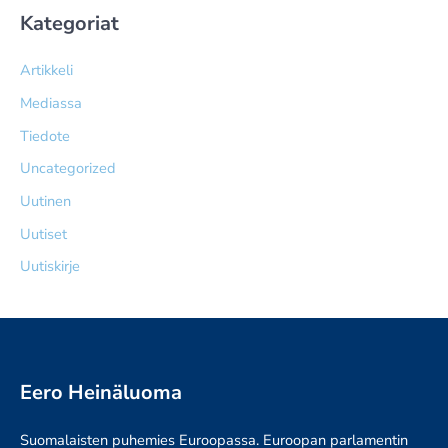
Kategoriat
Artikkeli
Mediassa
Tiedote
Uncategorized
Uutinen
Uutiset
Uutiskirje
Eero Heinäluoma
Suomalaisten puhemies Euroopassa. Euroopan parlamentin