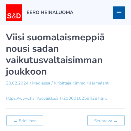
Siirry
sisältöön
EERO HEINÄLUOMA
Viisi suomalais­meppiä
nousi sadan
vaikutusvaltaisimman
joukkoon
28.02.2024
/
Mediassa
/ Kirjoittaja
Kimmo Käärmelahti
https://www.hs.fi/politiikka/art-2000010259428.html
←
Edellinen
Seuraava
→