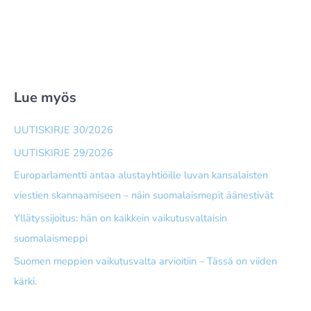
Lue myös
UUTISKIRJE 30/2026
UUTISKIRJE 29/2026
Europarlamentti antaa alusta­yhtiöille luvan kansalaisten
viestien skannaamiseen – näin suomalais­mepit äänestivät
Yllätyssijoitus: hän on kaikkein vaikutusvaltaisin
suomalaismeppi
Suomen meppien vaikutusvalta arvioitiin – Tässä on viiden
kärki.