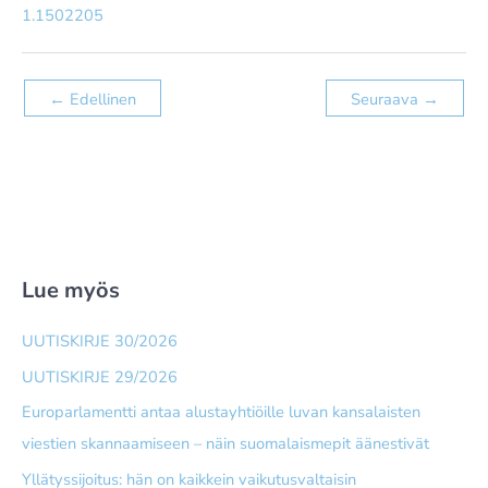
1.1502205
←
Edellinen
Seuraava
→
Lue myös
UUTISKIRJE 30/2026
UUTISKIRJE 29/2026
Europarlamentti antaa alusta­yhtiöille luvan kansalaisten
viestien skannaamiseen – näin suomalais­mepit äänestivät
Yllätyssijoitus: hän on kaikkein vaikutusvaltaisin