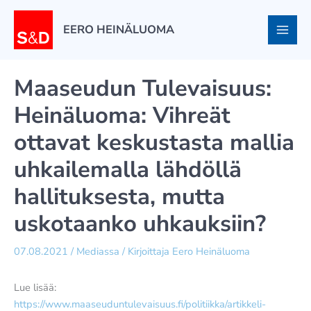
Siirry
sisältöön
EERO HEINÄLUOMA
Maaseudun Tulevaisuus:
Heinäluoma: Vihreät
ottavat keskustasta mallia
uhkailemalla lähdöllä
hallituksesta, mutta
uskotaanko uhkauksiin?
07.08.2021
/
Mediassa
/ Kirjoittaja
Eero Heinäluoma
Lue lisää:
https://www.maaseuduntulevaisuus.fi/politiikka/artikkeli-