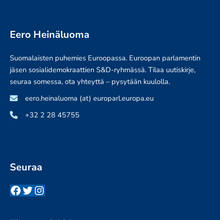
Eero Heinäluoma
Suomalaisten puhemies Euroopassa. Euroopan parlamentin
jäsen sosialidemokraattien S&D-ryhmässä. Tilaa uutiskirje,
seuraa somessa, ota yhteyttä – pysytään kuulolla.
eero.heinaluoma (at) europarl.europa.eu
+32 2 28 45755
Seuraa
Facebook
Twitter
Instagram