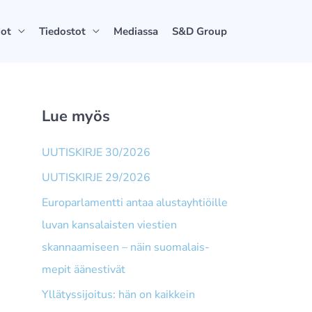
dot
Tiedostot
Mediassa
S&D Group
Lue myös
UUTISKIRJE 30/2026
UUTISKIRJE 29/2026
Europarlamentti antaa alusta­yhtiöille
luvan kansalaisten viestien
skannaamiseen – näin suomalais­
mepit äänestivät
Yllätyssijoitus: hän on kaikkein