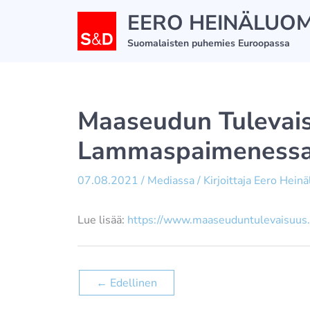
Siirry
EERO HEINÄLUO
sisältöön
Suomalaisten puhemies Euroopassa
Maaseudun Tulevais
Lammaspaimeness
07.08.2021
/
Mediassa
/ Kirjoittaja
Eero Hein
Lue lisää:
https://www.maaseuduntulevaisuus.
←
Edellinen