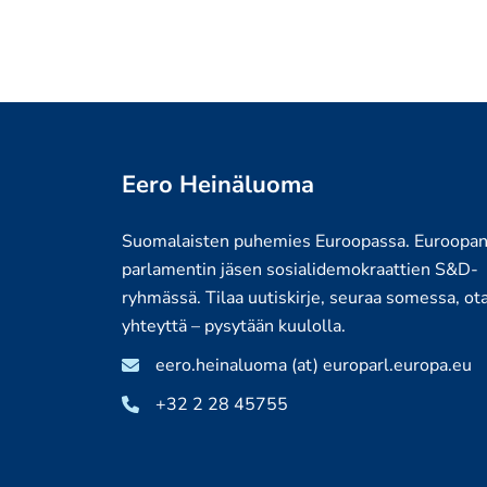
Eero Heinäluoma
Suomalaisten puhemies Euroopassa. Euroopa
parlamentin jäsen sosialidemokraattien S&D-
ryhmässä. Tilaa uutiskirje, seuraa somessa, ot
yhteyttä – pysytään kuulolla.
eero.heinaluoma (at) europarl.europa.eu
+32 2 28 45755