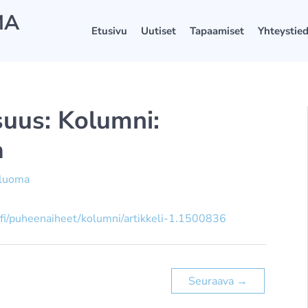
MA
Etusivu
Uutiset
Tapaamiset
Yhteystie
uus: Kolumni:
a
äluoma
fi/puheenaiheet/kolumni/artikkeli-1.1500836
Seuraava
→