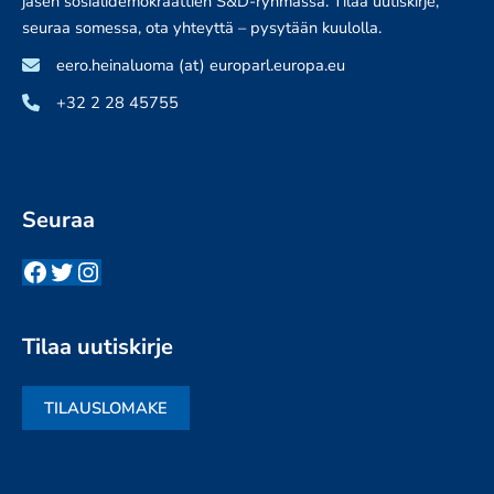
jäsen sosialidemokraattien S&D-ryhmässä. Tilaa uutiskirje,
seuraa somessa, ota yhteyttä – pysytään kuulolla.
eero.heinaluoma (at) europarl.europa.eu
+32 2 28 45755
Seuraa
Facebook
Twitter
Instagram
Tilaa uutiskirje
TILAUSLOMAKE