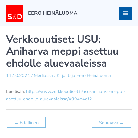
Siirry
sisältöön
EERO HEINÄLUOMA
Verkkouutiset: USU:
Aniharva meppi asettuu
ehdolle aluevaaleissa
11.10.2021
/
Mediassa
/ Kirjoittaja
Eero Heinäluoma
Lue lisää:
https://www.verkkouutiset.fi/usu-aniharva-meppi-
asettuu-ehdolle-aluevaaleissa/#994e4df2
←
Edellinen
Seuraava
→