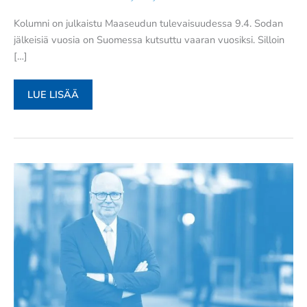
Kolumni on julkaistu Maaseudun tulevaisuudessa 9.4. Sodan
jälkeisiä vuosia on Suomessa kutsuttu vaaran vuosiksi. Silloin
[…]
VAARAN
LUE LISÄÄ
VUODET